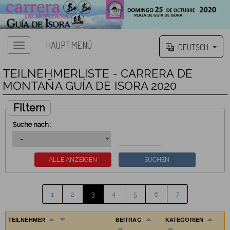
HAUPTMENÜ
DEUTSCH
TEILNEHMERLISTE - CARRERA DE
MONTAÑA GUÍA DE ISORA 2020
Filtern
Suche nach:
1
2
3
4
5
6
7
TEILNEHMER
BEITRAG
KATEGORIEN