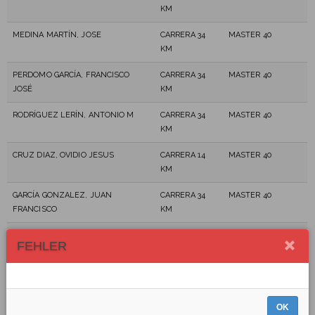
KM
MEDINA MARTÍN, JOSE
CARRERA 34
MASTER 40
KM
PERDOMO GARCÍA, FRANCISCO
CARRERA 34
MASTER 40
JOSÉ
KM
RODRÍGUEZ LERÍN, ANTONIO M
CARRERA 34
MASTER 40
KM
CRUZ DIAZ, OVIDIO JESUS
CARRERA 14
MASTER 40
KM
GARCÍA GONZALEZ, JUAN
CARRERA 34
MASTER 40
FRANCISCO
KM
DÍAZ HERNÁNDEZ, ROSMÉN
CARRERA 14
MASTER 40
FEHLER
KM
GONZÁLEZ CASTRO, GERMÁN
CARRERA 14
MASTER 40
KM
OK