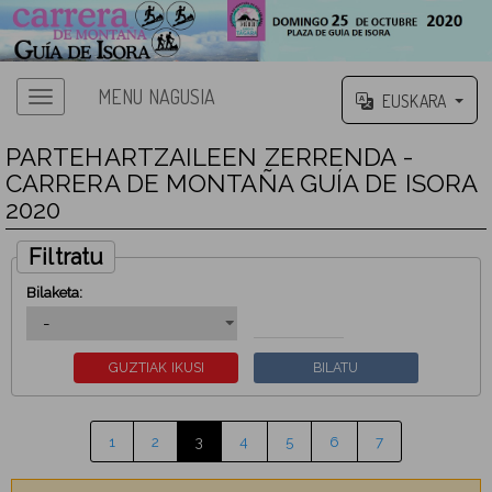
MENU NAGUSIA
EUSKARA
PARTEHARTZAILEEN ZERRENDA -
CARRERA DE MONTAÑA GUÍA DE ISORA
2020
Filtratu
Bilaketa:
1
2
3
4
5
6
7