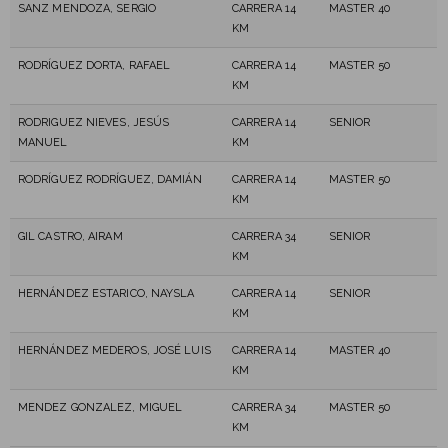
SANZ MENDOZA, SERGIO
CARRERA 14
MASTER 40
KM
RODRÍGUEZ DORTA, RAFAEL
CARRERA 14
MASTER 50
KM
RODRIGUEZ NIEVES, JESÚS
CARRERA 14
SENIOR
MANUEL
KM
RODRÍGUEZ RODRÍGUEZ, DAMIÁN
CARRERA 14
MASTER 50
KM
GIL CASTRO, AIRAM
CARRERA 34
SENIOR
KM
HERNÁNDEZ ESTARICO, NAYSLA
CARRERA 14
SENIOR
KM
HERNÁNDEZ MEDEROS, JOSÉ LUIS
CARRERA 14
MASTER 40
KM
MENDEZ GONZALEZ, MIGUEL
CARRERA 34
MASTER 50
KM