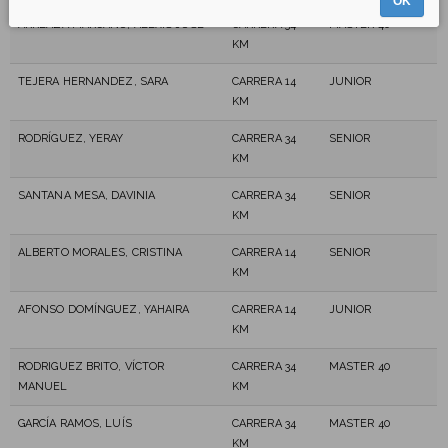
OK
ARREAZA MARCANO, ALEXIS JOSÉ
CARRERA 34
MASTER 40
KM
TEJERA HERNANDEZ, SARA
CARRERA 14
JUNIOR
KM
RODRÍGUEZ, YERAY
CARRERA 34
SENIOR
KM
SANTANA MESA, DAVINIA
CARRERA 34
SENIOR
KM
ALBERTO MORALES, CRISTINA
CARRERA 14
SENIOR
KM
AFONSO DOMÍNGUEZ, YAHAIRA
CARRERA 14
JUNIOR
KM
RODRIGUEZ BRITO, VÍCTOR
CARRERA 34
MASTER 40
MANUEL
KM
GARCÍA RAMOS, LUÍS
CARRERA 34
MASTER 40
KM