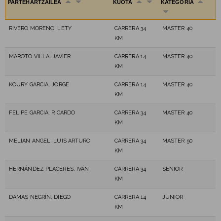
PARTEHARTZAILEA
KUOTA
KATEGORIA
RIVERO MORENO, LETY
CARRERA 34
MASTER 40
KM
MAROTO VILLA, JAVIER
CARRERA 14
MASTER 40
KM
KOURY GARCIA, JORGE
CARRERA 14
MASTER 40
KM
FELIPE GARCIA, RICARDO
CARRERA 34
MASTER 40
KM
MELIAN ANGEL, LUIS ARTURO
CARRERA 34
MASTER 50
KM
HERNÁNDEZ PLACERES, IVÁN
CARRERA 34
SENIOR
KM
DAMAS NEGRÍN, DIEGO
CARRERA 14
JUNIOR
KM