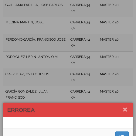
GUILLAMA PADILLA, JOSE CARLOS
CARRERA 34
MASTER 40
KM
MEDINA MARTÍN, JOSE
CARRERA 34
MASTER 40
KM
PERDOMO GARCÍA, FRANCISCO JOSÉ
CARRERA 34
MASTER 40
KM
RODRÍGUEZ LERÍN, ANTONIO M
CARRERA 34
MASTER 40
KM
CRUZ DIAZ, OVIDIO JESUS
CARRERA 14
MASTER 40
KM
GARCÍA GONZALEZ, JUAN
CARRERA 34
MASTER 40
FRANCISCO
KM
ERROREA
DÍAZ HERNÁNDEZ, ROSMÉN
CARRERA 14
MASTER 40
KM
GONZÁLEZ CASTRO, GERMÁN
CARRERA 14
MASTER 40
KM