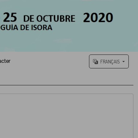
acter
FRANÇAIS