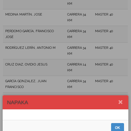
KM
MEDINA MARTÍN, JOSE
CARRERA 34
MASTER 40
KM
PERDOMO GARCÍA, FRANCISCO
CARRERA 34
MASTER 40
JOSÉ
KM
RODRÍGUEZ LERÍN, ANTONIO M
CARRERA 34
MASTER 40
KM
CRUZ DIAZ, OVIDIO JESUS
CARRERA 14
MASTER 40
KM
GARCÍA GONZALEZ, JUAN
CARRERA 34
MASTER 40
FRANCISCO
KM
DÍAZ HERNÁNDEZ, ROSMÉN
CARRERA 14
MASTER 40
NAPAKA
KM
GONZÁLEZ CASTRO, GERMÁN
CARRERA 14
MASTER 40
KM
OK