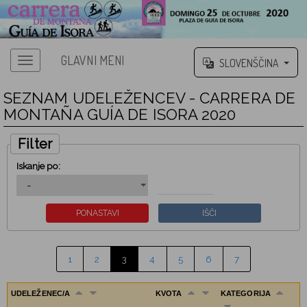
GLAVNI MENI
SLOVENŠČINA
SEZNAM UDELEŽENCEV - CARRERA DE
MONTAÑA GUÍA DE ISORA 2020
Filter
Iskanje po:
1
2
3
4
5
6
7
UDELEŽENEC/A
KVOTA
KATEGORIJA