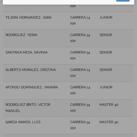
ARREAZA MARCANO, ALEXIS JOSÉ
CARRERA 34
MASTER 40
KM
TEJERA HERNANDEZ, SARA
CARRERA 14
JUNIOR
KM
RODRÍGUEZ, YERAY
CARRERA 34
SENIOR
KM
SANTANA MESA, DAVINIA
CARRERA 34
SENIOR
KM
ALBERTO MORALES, CRISTINA
CARRERA 14
SENIOR
KM
AFONSO DOMÍNGUEZ, YAHAIRA
CARRERA 14
JUNIOR
KM
RODRIGUEZ BRITO, VÍCTOR
CARRERA 34
MASTER 40
MANUEL
KM
GARCÍA RAMOS, LUÍS
CARRERA 34
MASTER 40
KM