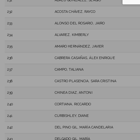
231
ABREU GONZÁLEZ, SERGIO
232
ACOSTA CHÁVEZ, RAYCO
233
ALONSO DEL ROSARIO, JAIRO
234
ALVAREZ, KIMBERLY
235
AMARO HERNÁNDEZ, JAVIER
236
CABRERA CASAÑAS, ÁLEX ENRIQUE
237
CAMPO, TALIANA
238
CASTRO PLASENCIA, SARA CRISTINA
239
CHINEA DIAZ, ANTONI
240
CORTIANA, RICCARDO
241
CURBISHLEY, DIANE
242
DEL PINO GIL, MARÍA CANDELARIA
243
DELGADO GIL, MARÍA