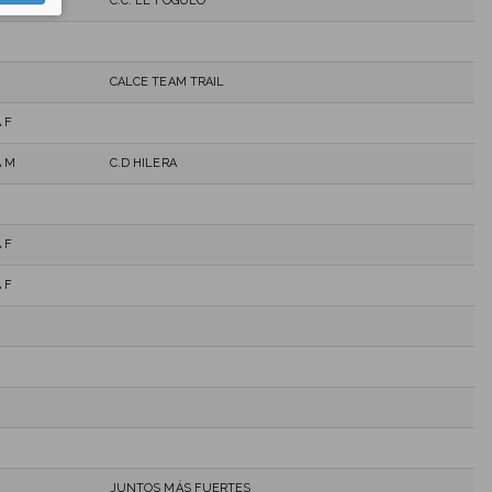
C.C. EL FOGUEO
CALCE TEAM TRAIL
 F
A M
C.D HILERA
 F
 F
JUNTOS MÁS FUERTES