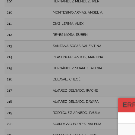
209
HERNÁNDEZ MÉNDEZ, IKER
210
MONTESINO ARMAS, ÁNGEL A.
211
DIAZ LERMA, ALEX
212
REYES MORA, RUBÉN
213
SANTANA SOCAS, VALENTINA
214
PLASENCIA SANTOS, MARTINA
215
HERNÁNDEZ SUÁREZ, ALEXIA
216
DELAVAL, CHLOÉ
217
ÁLVAREZ DELGADO, IRACHE
218
ÁLVAREZ DELGADO, DAYARA
ER
219
RODRÍGUEZ ARNEDO, PAULA
220
SCARDIGNO FORTES, VALERIA