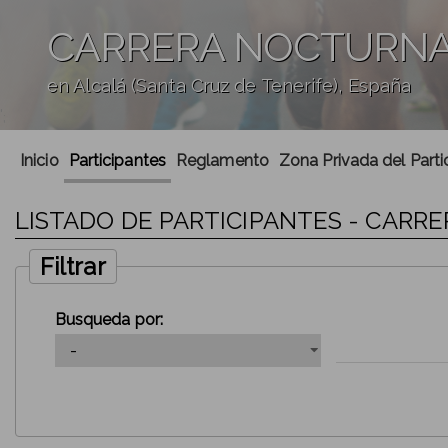
CARRERA NOCTURNA 
en Alcalá (Santa Cruz de Tenerife), España
';
Inicio
Participantes
Reglamento
Zona Privada del Parti
LISTADO DE PARTICIPANTES - CARR
Filtrar
Busqueda por: