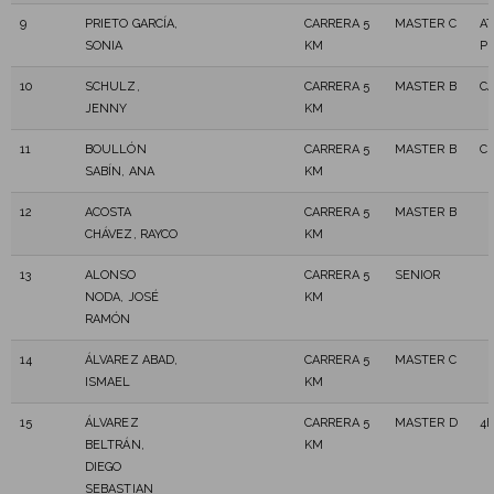
9
PRIETO GARCÍA,
CARRERA 5
MASTER C
AT
SONIA
KM
PI
10
SCHULZ,
CARRERA 5
MASTER B
CA
JENNY
KM
11
BOULLÓN
CARRERA 5
MASTER B
CD
SABÍN, ANA
KM
12
ACOSTA
CARRERA 5
MASTER B
CHÁVEZ, RAYCO
KM
13
ALONSO
CARRERA 5
SENIOR
NODA, JOSÉ
KM
RAMÓN
14
ÁLVAREZ ABAD,
CARRERA 5
MASTER C
ISMAEL
KM
15
ÁLVAREZ
CARRERA 5
MASTER D
4
BELTRÁN,
KM
DIEGO
SEBASTIAN