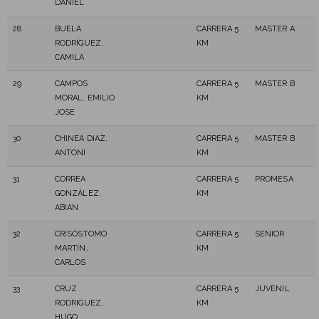
DANIEL
28
BUELA
CARRERA 5
MASTER A
RODRÍGUEZ,
KM
CAMILA
29
CAMPOS
CARRERA 5
MASTER B
MORAL, EMILIO
KM
JOSE
30
CHINEA DIAZ,
CARRERA 5
MASTER B
ANTONI
KM
31
CORREA
CARRERA 5
PROMESA
GONZÁLEZ,
KM
ABIAN
32
CRISÓSTOMO
CARRERA 5
SENIOR
MARTÍN,
KM
CARLOS
33
CRUZ
CARRERA 5
JUVENIL
RODRIGUEZ,
KM
HUGO