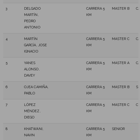
3
DELGADO
CARRERA 5
MASTER B
CA
MARTÍN,
KM
PEDRO
ANTONIO
4
MARTÍN
CARRERA 5
MASTER C
CA
GARCÍA, JOSE
KM
IGNACIO
5
YANES
CARRERA 5
MASTER A
CA
ALONSO,
KM
DAVEY
6
OJEA CAMIÑA,
CARRERA 5
MASTER B
S
PABLO
KM
7
LÓPEZ
CARRERA 5
MASTER C
C
MÉNDEZ,
KM
DIEGO
8
KHATWANI,
CARRERA 5
SENIOR
NAVIN
KM