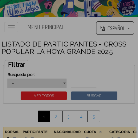
MENÚ PRINCIPAL
ESPAÑOL
LISTADO DE PARTICIPANTES - CROSS
POPULAR LA HOYA GRANDE 2025
Filtrar
Busqueda por:
1
2
3
4
5
DORSAL
PARTICIPANTE
NACIONALIDAD
CUOTA
CATEGORÍA
C