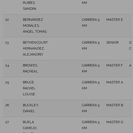
RUBÍES,
KM
SANDRA
22
BERNÁRDEZ
CARRERA 5
MASTER E
MORALES,
KM
ÁNGEL TOMÁS
23
BETHENCOURT
CARRERA 5
SENIOR
D
HERNANDEZ,
KM
C
ALEJANDRO
24
BROWES,
CARRERA 5
MASTER F
A
RACHEAL
KM
25
BRUCE,
CARRERA 5
MASTER A
RACHEL
KM
LOUISE
26
BUCKLEY,
CARRERA 5
MASTER B
DANIEL
KM
27
BUELA
CARRERA 5
MASTER G
CAMEJO,
KM