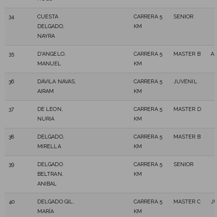
34
CUESTA
CARRERA 5
SENIOR
DELGADO,
KM
NAYRA
35
D'ANGELO,
CARRERA 5
MASTER B
A
MANUEL
KM
36
DÁVILA NAVAS,
CARRERA 5
JUVENIL
AIRAM
KM
37
DE LEON,
CARRERA 5
MASTER D
NURIA
KM
38
DELGADO,
CARRERA 5
MASTER B
MIRELLA
KM
39
DELGADO
CARRERA 5
SENIOR
BELTRAN,
KM
ANIBAL
40
DELGADO GIL,
CARRERA 5
MASTER C
J
MARÍA
KM