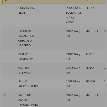
LUIS VARGAS,
PEQUEÑOS
PITUFOS
ELIÁN
SOLIDARIOS
(3 A 15
AÑOS)
TACORONTE
CARRERA 5
MASTER E
C
BACALLADO,
KM
GREGORIO
ALBERTO
TARIUC,
CARRERA 5
JUVENIL
ROSTISLAV
KM
CASTRO,
CARRERA 5
SENIOR
C
STEFANO
KM
1
PAULE
CARRERA 5
SENIOR
C
MARTÍN, JAIRO
KM
2
VAQUERO
CARRERA 5
MASTER D
T
AGAMA,
KM
MIGUEL ANGEL