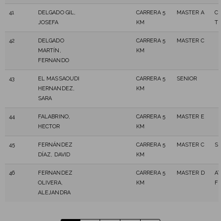
41
DELGADO GIL,
CARRERA 5
MASTER A
C
JOSEFA
KM
TR
42
DELGADO
CARRERA 5
MASTER C
MARTÍN,
KM
FERNANDO
43
EL MASSAOUDI
CARRERA 5
SENIOR
HERNANDEZ,
KM
SARA
44
FALABRINO,
CARRERA 5
MASTER E
HECTOR
KM
45
FERNÁNDEZ
CARRERA 5
MASTER C
S
DÍAZ, DAVID
KM
46
FERNANDEZ
CARRERA 5
MASTER D
AT
OLIVERA,
KM
F
ALEJANDRA