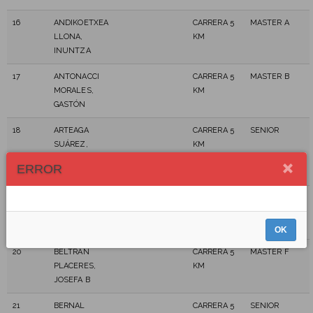
16
ANDIKOETXEA
CARRERA 5
MASTER A
LLONA,
KM
INUNTZA
17
ANTONACCI
CARRERA 5
MASTER B
MORALES,
KM
GASTÓN
18
ARTEAGA
CARRERA 5
SENIOR
SUÁREZ,
KM
ANTONIO
ERROR
RAFAEL
19
BARRIOS
CARRERA 5
MASTER B
ARRAEZ,
KM
MARIÉN
OK
20
BELTRÁN
CARRERA 5
MASTER F
PLACERES,
KM
JOSEFA B
21
BERNAL
CARRERA 5
SENIOR