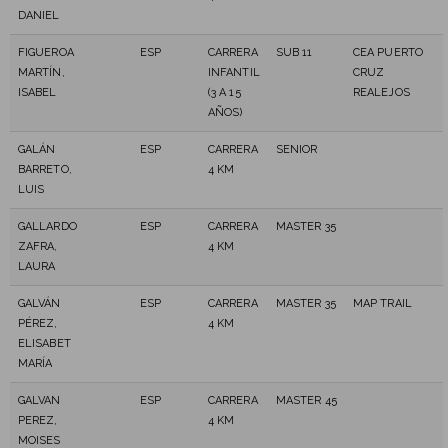
DANIEL
FIGUEROA
ESP
CARRERA
SUB 11
CEA PUERTO
MARTÍN,
INFANTIL
CRUZ
ISABEL
(3 A 15
REALEJOS
AÑOS)
GALÁN
ESP
CARRERA
SENIOR
BARRETO,
4 KM
LUIS
GALLARDO
ESP
CARRERA
MASTER 35
ZAFRA,
4 KM
LAURA
GALVÁN
ESP
CARRERA
MASTER 35
MAP TRAIL
PÉREZ,
4 KM
ELISABET
MARÍA
GALVAN
ESP
CARRERA
MASTER 45
PEREZ,
4 KM
MOISES