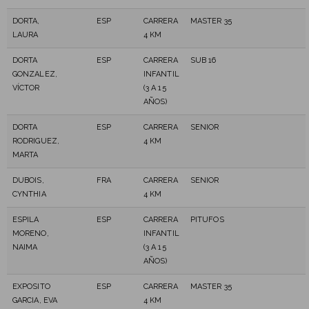
DORTA,
ESP
CARRERA
MASTER 35
LAURA
4 KM
DORTA
ESP
CARRERA
SUB 16
GONZALEZ,
INFANTIL
VÍCTOR
(3 A 15
AÑOS)
DORTA
ESP
CARRERA
SENIOR
RODRIGUEZ,
4 KM
MARTA
DUBOIS,
FRA
CARRERA
SENIOR
CYNTHIA
4 KM
ESPILA
ESP
CARRERA
PITUFOS
MORENO,
INFANTIL
NAIMA
(3 A 15
AÑOS)
EXPOSITO
ESP
CARRERA
MASTER 35
GARCIA, EVA
4 KM