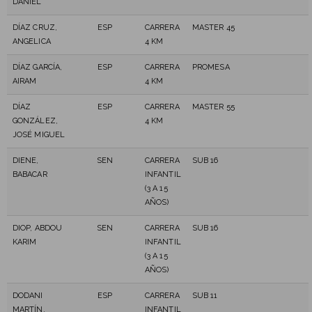
DANIEL
DÍAZ CRUZ,
ESP
CARRERA
MASTER 45
ANGELICA
4 KM
DÍAZ GARCÍA,
ESP
CARRERA
PROMESA
AIRAM
4 KM
DÍAZ
ESP
CARRERA
MASTER 55
GONZÁLEZ,
4 KM
JOSÉ MIGUEL
DIENE,
SEN
CARRERA
SUB 16
BABACAR
INFANTIL
(3 A 15
AÑOS)
DIOP, ABDOU
SEN
CARRERA
SUB 16
KARIM
INFANTIL
(3 A 15
AÑOS)
DODANI
ESP
CARRERA
SUB 11
MARTÍN,
INFANTIL