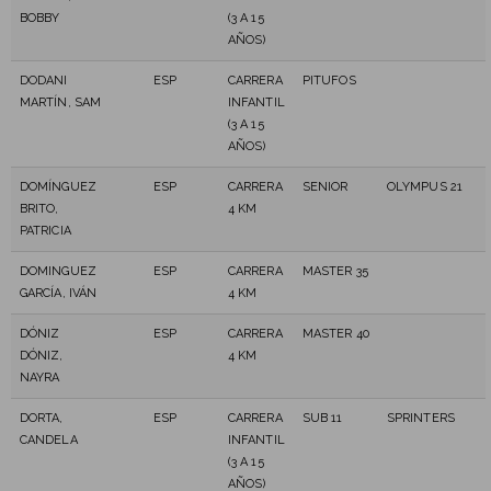
BOBBY
(3 A 15
AÑOS)
DODANI
ESP
CARRERA
PITUFOS
MARTÍN, SAM
INFANTIL
(3 A 15
AÑOS)
DOMÍNGUEZ
ESP
CARRERA
SENIOR
OLYMPUS 21
BRITO,
4 KM
PATRICIA
DOMINGUEZ
ESP
CARRERA
MASTER 35
GARCÍA, IVÁN
4 KM
DÓNIZ
ESP
CARRERA
MASTER 40
DÓNIZ,
4 KM
NAYRA
DORTA,
ESP
CARRERA
SUB 11
SPRINTERS
CANDELA
INFANTIL
(3 A 15
AÑOS)