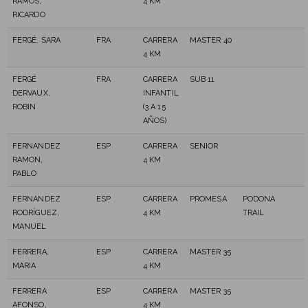
RAMOS,
4 KM
RICARDO
FERGÉ, SARA
FRA
CARRERA
MASTER 40
4 KM
FERGÉ
FRA
CARRERA
SUB 11
DERVAUX,
INFANTIL
ROBIN
(3 A 15
AÑOS)
FERNANDEZ
ESP
CARRERA
SENIOR
RAMON,
4 KM
PABLO
FERNANDEZ
ESP
CARRERA
PROMESA
PODONA
RODRÍGUEZ,
4 KM
TRAIL
MANUEL
FERRERA,
ESP
CARRERA
MASTER 35
MARIA
4 KM
FERRERA
ESP
CARRERA
MASTER 35
AFONSO,
4 KM