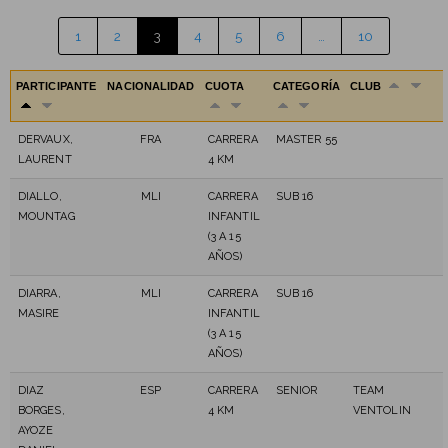
1
2
3
4
5
6
…
10
PARTICIPANTE
NACIONALIDAD
CUOTA
CATEGORÍA
CLUB
DERVAUX,
FRA
CARRERA
MASTER 55
LAURENT
4 KM
DIALLO,
MLI
CARRERA
SUB 16
MOUNTAG
INFANTIL
(3 A 15
AÑOS)
DIARRA,
MLI
CARRERA
SUB 16
MASIRE
INFANTIL
(3 A 15
AÑOS)
DIAZ
ESP
CARRERA
SENIOR
TEAM
BORGES,
4 KM
VENTOLIN
AYOZE