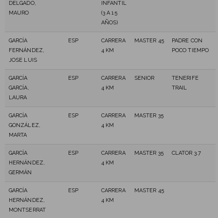
DELGADO,
INFANTIL
MAURO
(3 A 15
AÑOS)
GARCÍA
ESP
CARRERA
MASTER 45
PADRE CON
FERNÁNDEZ,
4 KM
POCO TIEMPO
JOSE LUIS
GARCÍA
ESP
CARRERA
SENIOR
TENERIFE
GARCÍA,
4 KM
TRAIL
LAURA
GARCÍA
ESP
CARRERA
MASTER 35
GONZÁLEZ,
4 KM
MARTA
GARCÍA
ESP
CARRERA
MASTER 35
CLATOR 3.7
HERNÁNDEZ,
4 KM
GERMÁN
GARCÍA
ESP
CARRERA
MASTER 45
HERNÁNDEZ,
4 KM
MONTSERRAT