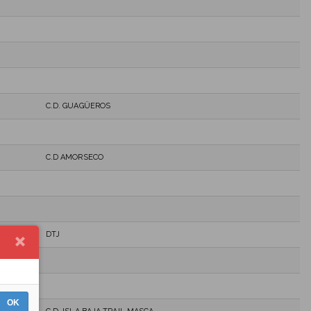
C.D. GUAGÜEROS
C.D AMORSECO
DTJ
OK