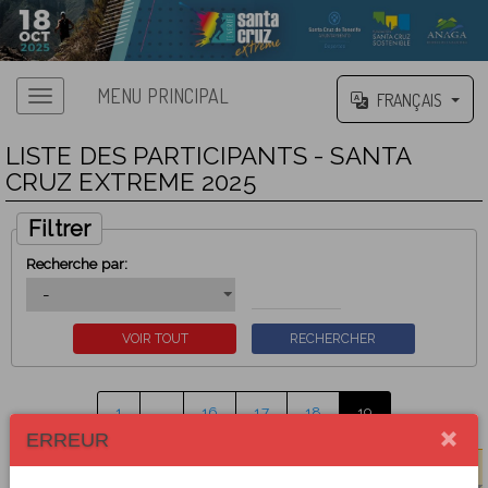
MENU PRINCIPAL
FRANÇAIS
LISTE DES PARTICIPANTS - SANTA
CRUZ EXTREME 2025
Filtrer
Recherche par:
1
…
16
17
18
19
ERREUR
DOSSARD
PARTICIPANT
NATIONALITÉ
COTISATION
CATÉGORIE
CLUB