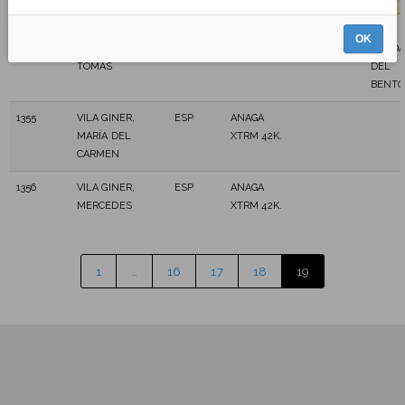
1354
TOMÀS DE
ESP
ANAGA
LA
OK
CAVIA,
XTRM 42K.
SEND
TOMÀS
DEL
BENTO
1355
VILA GINER,
ESP
ANAGA
MARÍA DEL
XTRM 42K.
CARMEN
1356
VILA GINER,
ESP
ANAGA
MERCEDES
XTRM 42K.
1
…
16
17
18
19