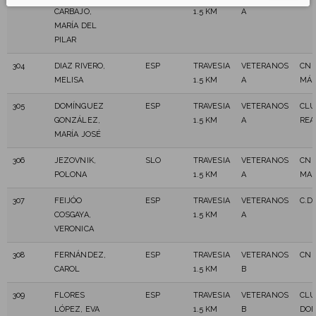
CARBAJO,
1.5 KM
A
MARÍA DEL
PILAR
304
DIAZ RIVERO,
ESP
TRAVESIA
VETERANOS
CN 
MELISA
1.5 KM
A
MÁS
305
DOMÍNGUEZ
ESP
TRAVESIA
VETERANOS
CLU
GONZÁLEZ,
1.5 KM
A
REA
MARÍA JOSÉ
306
JEZOVNIK,
SLO
TRAVESIA
VETERANOS
CN 
POLONA
1.5 KM
A
MAS
307
FEIJÓO
ESP
TRAVESIA
VETERANOS
C.D
COSGAYA,
1.5 KM
A
VERONICA
308
FERNÁNDEZ,
ESP
TRAVESIA
VETERANOS
CN 
CAROL
1.5 KM
B
309
FLORES
ESP
TRAVESIA
VETERANOS
CLU
LÓPEZ, EVA
1.5 KM
B
DOÑ