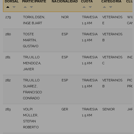
DORSAL
PARTICIPANTE
NACIONALIDAD
CUOTA
CATEGORÍA
CLU
279
TORKILDSEN,
NOR
TRAVESIA
VETERANOS
WIL
INGE BJART
1.5 KM
E
CAN
280
TOSTE
ESP
TRAVESIA
VETERANOS
MARTÍN,
1.5 KM
B
GUSTAVO
281
TRUJILLO
ESP
TRAVESIA
VETERANOS
IND
MENDOZA,
1.5 KM
C
JAVIER
282
TRUJILLO
ESP
TRAVESIA
VETERANOS
PIC
SUAREZ,
1.5 KM
B
PRO
FRANCISCO
CONRADO
283
VOLPI
GER
TRAVESIA
SENIOR
JAR
MÜLLER,
1.5 KM
STEFAN
ROBERTO