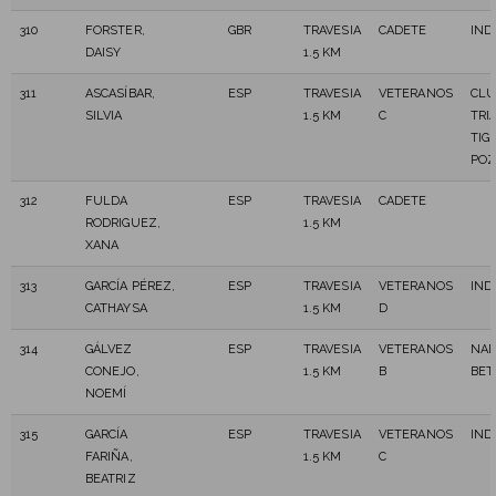
310
FORSTER,
GBR
TRAVESIA
CADETE
IND
DAISY
1.5 KM
311
ASCASÍBAR,
ESP
TRAVESIA
VETERANOS
CLU
SILVIA
1.5 KM
C
TRI
TIG
PO
312
FULDA
ESP
TRAVESIA
CADETE
RODRIGUEZ,
1.5 KM
XANA
313
GARCÍA PÉREZ,
ESP
TRAVESIA
VETERANOS
IND
CATHAYSA
1.5 KM
D
314
GÁLVEZ
ESP
TRAVESIA
VETERANOS
NAD
CONEJO,
1.5 KM
B
BET
NOEMÍ
315
GARCÍA
ESP
TRAVESIA
VETERANOS
IND
FARIÑA,
1.5 KM
C
BEATRIZ