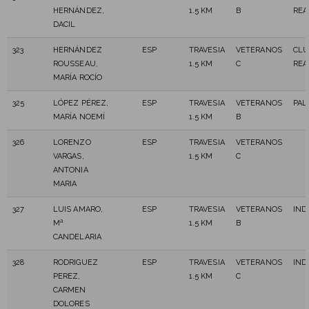
HERNÁNDEZ,
1.5 KM
B
REA
DACIL
323
HERNÁNDEZ
ESP
TRAVESIA
VETERANOS
CLU
ROUSSEAU,
1.5 KM
C
REA
MARÍA ROCÍO
325
LÓPEZ PÉREZ,
ESP
TRAVESIA
VETERANOS
PAL
MARÍA NOEMÍ
1.5 KM
B
326
LORENZO
ESP
TRAVESIA
VETERANOS
VARGAS,
1.5 KM
C
ANTONIA
MARIA
327
LUIS AMARO,
ESP
TRAVESIA
VETERANOS
IND
Mª
1.5 KM
B
CANDELARIA
328
RODRIGUEZ
ESP
TRAVESIA
VETERANOS
IND
PEREZ,
1.5 KM
C
CARMEN
DOLORES