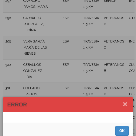
297
CAMACHO
ESP
TRAVESIA
SENIOR
IND
RAMOS, MARIA
1.5 KM
298
CARBALLO
ESP
TRAVESIA
VETERANOS
C.D
RODRÍGUEZ,
1.5 KM
B
ELOÍNA
299
VERA GARCÍA,
ESP
TRAVESIA
VETERANOS
IND
MARÍA DE LAS
1.5 KM
C
NIEVES
300
CEBALLOS
ESP
TRAVESIA
VETERANOS
CLU
GONZALEZ,
1.5 KM
B
OC
LIDIA
301
COLLADO
ESP
TRAVESIA
VETERANOS
COM
FRUTOS,
1.5 KM
B
DEP
LUCIA
PAN
ERROR
SOC
302
DEL REY PEIX,
ESP
TRAVESIA
VETERANOS
IND
NOELIA
1.5 KM
B
OK
303
DELGADO
ESP
TRAVESIA
VETERANOS
IND