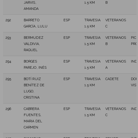
JARVIS,
1.5 KM
B
AMANDA
292
BARRETO
ESP
TRAVESIA
VETERANOS
GARCÍA, LULU
1.5 KM
C
293
BERMUDEZ
ESP
TRAVESIA
VETERANOS
PIC
VALDIVIA,
1.5 KM
B
PRO
RAQUEL
294
BORGES
ESP
TRAVESIA
VETERANOS
IND
PAREJO, INÉS
1.5 KM
A
295
BOTÍ RUIZ
ESP
TRAVESIA
CADETE
DOM
BENÍTEZ DE
1.5 KM
VIS
LUGO,
CRISTINA
296
CABRERA
ESP
TRAVESIA
VETERANOS
IND
FUENTES,
1.5 KM
C
MARIA DEL
CARMEN