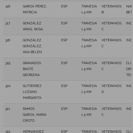
316
GARCÍA PÉREZ,
ESP
TRAVESIA
VETERANOS
NAD
PATRICIA
1.5 KM
B
BET
317
GONZÁLEZ
ESP
TRAVESIA
VETERANOS
IND
ARIAS, ROSA
1.5 KM
C
318
GONZÁLEZ
ESP
TRAVESIA
VETERANOS
IND
GONZÁLEZ,
1.5 KM
C
ANA BELEN
319
GRANADOS
ESP
TRAVESIA
VETERANOS
CLU
BASTÈ,
1.5 KM
C
DEP
GEORGINA
TEI
320
GUTIÉRREZ
ESP
TRAVESIA
VETERANOS
IND
LOZANO,
1.5 KM
D
MARGARITA
321
RAMOS
ESP
TRAVESIA
VETERANOS
IND
GARCIA, MARIA
1.5 KM
C
CRISTO
322
HERNÁNDEZ
ESP
TRAVESIA
VETERANOS
CLU