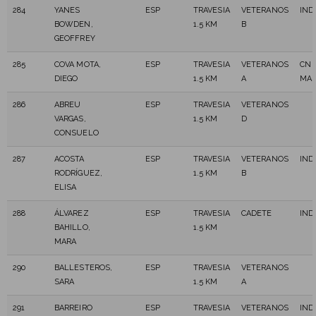
284
YANES
ESP
TRAVESIA
VETERANOS
IND
BOWDEN,
1.5 KM
B
GEOFFREY
285
COVA MOTA,
ESP
TRAVESIA
VETERANOS
CN 
DIEGO
1.5 KM
A
MAS
286
ABREU
ESP
TRAVESIA
VETERANOS
VARGAS,
1.5 KM
D
CONSUELO
287
ACOSTA
ESP
TRAVESIA
VETERANOS
IND
RODRÍGUEZ,
1.5 KM
B
ELISA
288
ÁLVAREZ
ESP
TRAVESIA
CADETE
IND
BAHILLO,
1.5 KM
MARA
290
BALLESTEROS,
ESP
TRAVESIA
VETERANOS
SARA
1.5 KM
A
291
BARREIRO
ESP
TRAVESIA
VETERANOS
IND