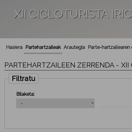
XII CICLOTURISTA IRI
';
Hasiera
Partehartzaileak
Arautegia
Parte-hartzailearen
PARTEHARTZAILEEN ZERRENDA - XII 
Filtratu
Bilaketa: