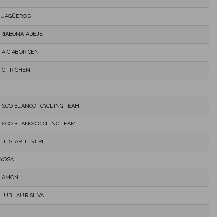
GUAGÜEROS
TRIABONA ADEJE
.A.C ABORIGEN
.C. IRICHEN
RISCO BLANCO- CYCLING TEAM
RISCO BLANCO CICLING TEAM
ALL STAR TENERIFE
AYOSA
BIAMON
CLUB LAURISILVA