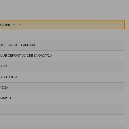
ALDEA
CACHIBACHE TEAM BIKE
CLUB DEPORTIVO ORBEA OROTAVA
TXTM
.C CHINDIA
AYOSA
BIAMON