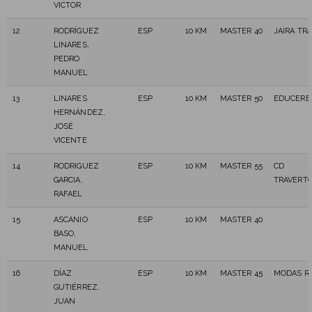
VICTOR
12
RODRÍGUEZ
ESP
10 KM
MASTER 40
JAIRA TRA
LINARES,
PEDRO
MANUEL
13
LINARES
ESP
10 KM
MASTER 50
EDUCERE
HERNÁNDEZ,
JOSÉ
VICENTE
14
RODRIGUEZ
ESP
10 KM
MASTER 55
CD
GARCIA,
TRAVERT
RAFAEL
15
ASCANIO
ESP
10 KM
MASTER 40
BASO,
MANUEL
16
DÍAZ
ESP
10 KM
MASTER 45
MODAS R
GUTIÉRREZ,
JUAN