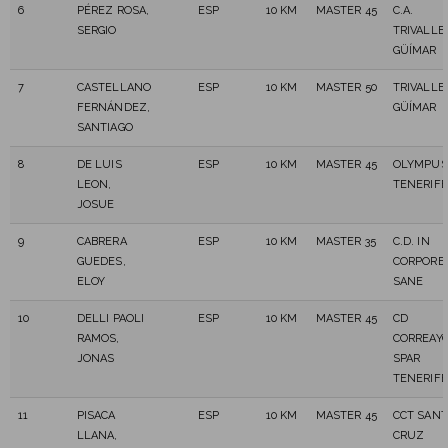
6
PÉREZ ROSA,
ESP
10 KM
MASTER 45
C.A.
SERGIO
TRIVALLE
GÜÍMAR
7
CASTELLANO
ESP
10 KM
MASTER 50
TRIVALLE
FERNÁNDEZ,
GÜÍMAR
SANTIAGO
8
DE LUIS
ESP
10 KM
MASTER 45
OLYMPUS
LEON,
TENERIFE
JOSUE
9
CABRERA
ESP
10 KM
MASTER 35
C.D. IN
GUEDES,
CORPORE
ELOY
SANE
10
DELLI PAOLI
ESP
10 KM
MASTER 45
CD
RAMOS,
CORREAY
JONAS
SPAR
TENERIFE
11
PISACA
ESP
10 KM
MASTER 45
CCT SANT
LLANA,
CRUZ