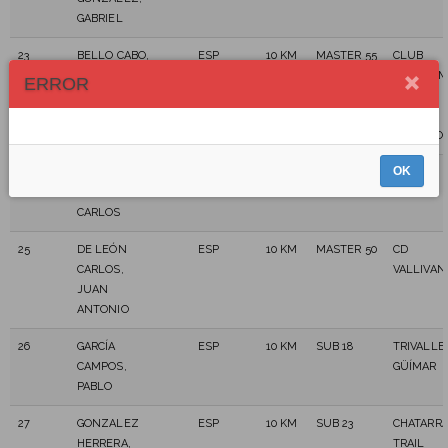
GABRIEL
23
BELLO CABO,
ESP
10 KM
MASTER 55
CLUB
JOSÉ
ATLETIS
ERROR
SANTIAGO
PUERTO
CRUZ
REALEJO
OK
24
BRAVO PAEZ,
ESP
10 KM
MASTER 50
JUAN
CARLOS
25
DE LEÓN
ESP
10 KM
MASTER 50
CD
CARLOS,
VALLIVAN
JUAN
ANTONIO
26
GARCÍA
ESP
10 KM
SUB 18
TRIVALLE
CAMPOS,
GÜÍMAR
PABLO
27
GONZALEZ
ESP
10 KM
SUB 23
CHATARR
HERRERA,
TRAIL