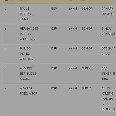
1
PAULE
ESP
10 KM
SENIOR
CANARY
MARTÍN,
RUNNER
JAIRO
2
HERNÁNDEZ
ESP
10 KM
SENIOR
BIKILA
MARTIN,
CANARIAS
CHRISTIAN
3
PULIDO
ESP
10 KM
SENIOR
CCT SANT
PÉREZ,
CRUZ
CRISTIAN
4
ALONSO
ESP
10 KM
SUB 23
CEA
BERMÚDEZ,
TENERIFE
ANGEL
1984
5
ÁLVAREZ
ESP
10 KM
SUB 18
CLUB
PÁEZ, AITOR
ATLETIS
PUERTO
CRUZ
REALEJO