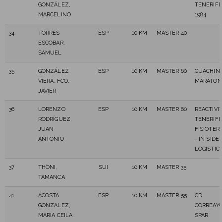
GONZÁLEZ,
TENERIFE
MARCELINO
1984
34
TORRES
ESP
10 KM
MASTER 40
ESCOBAR,
SAMUEL
35
GONZÁLEZ
ESP
10 KM
MASTER 60
GUACHIN
VIERA, FCO.
MARATON
JAVIER
36
LORENZO
ESP
10 KM
MASTER 60
REACTIVI
RODRÍGUEZ,
TENERIFE
JUAN
FISIOTER
ANTONIO
- IN SIDE
LOGISTIC
37
THÖNI,
SUI
10 KM
MASTER 35
TAMANCA
41
ACOSTA
ESP
10 KM
MASTER 55
CD
GONZALEZ,
CORREAY
MARIA CEILA
SPAR