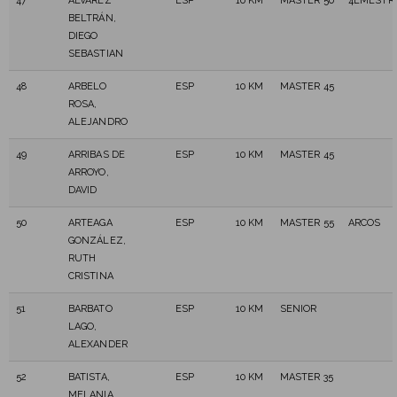
47
ÁLVAREZ
ESP
10 KM
MASTER 50
4EMESTR
BELTRÁN,
DIEGO
SEBASTIAN
48
ARBELO
ESP
10 KM
MASTER 45
ROSA,
ALEJANDRO
49
ARRIBAS DE
ESP
10 KM
MASTER 45
ARROYO,
DAVID
50
ARTEAGA
ESP
10 KM
MASTER 55
ARCOS
GONZÁLEZ,
RUTH
CRISTINA
51
BARBATO
ESP
10 KM
SENIOR
LAGO,
ALEXANDER
52
BATISTA,
ESP
10 KM
MASTER 35
MELANIA