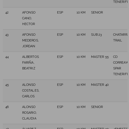
TENERIFE
42
AFONSO
ESP
10 KM
SENIOR
CANO,
HECTOR
43
AFONSO
ESP
10 KM
SUB 23
CHATARR
MEDEROS,
TRAIL
JORDAN
44
ALBERTOS
ESP
10 KM
MASTER 55
CD
FARIÑA,
CORREAY
BEATRIZ
SPAR
TENERIFE
45
ALONSO
ESP
10 KM
MASTER 40
COSTALES,
CARLOS
46
ALONSO
ESP
10 KM
SENIOR
ROSARIO,
CLAUDIA