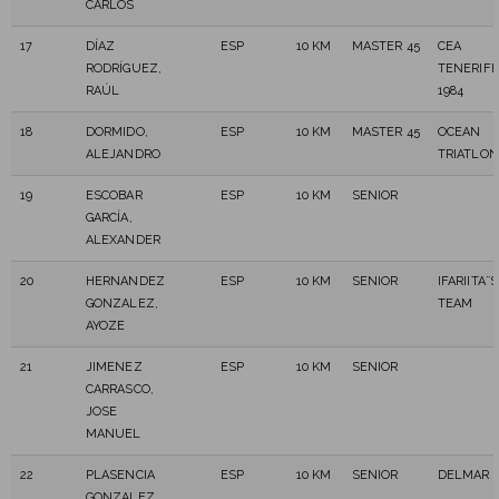
CARLOS
17
DÍAZ
ESP
10 KM
MASTER 45
CEA
RODRÍGUEZ,
TENERIFE
RAÚL
1984
18
DORMIDO,
ESP
10 KM
MASTER 45
OCEAN
ALEJANDRO
TRIATLON
19
ESCOBAR
ESP
10 KM
SENIOR
GARCÍA,
ALEXANDER
20
HERNANDEZ
ESP
10 KM
SENIOR
IFARIITA´´S
GONZALEZ,
TEAM
AYOZE
21
JIMENEZ
ESP
10 KM
SENIOR
CARRASCO,
JOSE
MANUEL
22
PLASENCIA
ESP
10 KM
SENIOR
DELMAR
GONZALEZ,