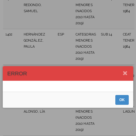
REDONDO,
MENORES
TENERI
SAMUEL
(NACIDOS
1984
2010 HASTA
2019)
1402
HERNÁNDEZ
ESP
CATEGORIAS
SUB 14
CEAT
GONZÁLEZ,
MENORES
TENERI
PAULA
(NACIDOS
1984
2010 HASTA
2019)
1403
MÉNDEZ
ESP
CATEGORIAS
SUB 14
CEA
ERROR
LEWCZUK,
MENORES
TENERI
KAROLINA
(NACIDOS
1984
2010 HASTA
2019)
OK
1404
PÉREZ
ESP
CATEGORIAS
SUB 14
CEAT L
ALONSO, LÍA
MENORES
LAGUN
(NACIDOS
2010 HASTA
2019)