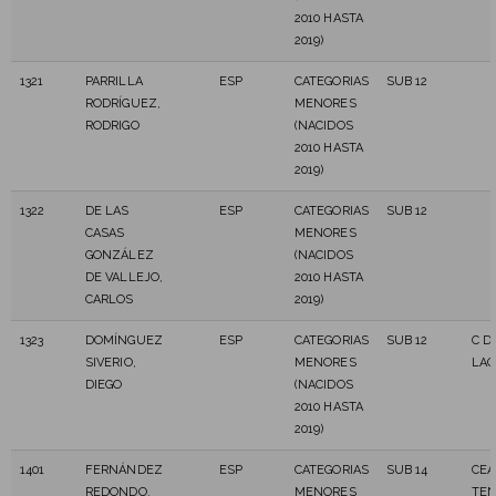
2010 HASTA
2019)
1321
PARRILLA
ESP
CATEGORIAS
SUB 12
RODRÍGUEZ,
MENORES
RODRIGO
(NACIDOS
2010 HASTA
2019)
1322
DE LAS
ESP
CATEGORIAS
SUB 12
CASAS
MENORES
GONZÁLEZ
(NACIDOS
DE VALLEJO,
2010 HASTA
CARLOS
2019)
1323
DOMÍNGUEZ
ESP
CATEGORIAS
SUB 12
C D
SIVERIO,
MENORES
LA
DIEGO
(NACIDOS
2010 HASTA
2019)
1401
FERNÁNDEZ
ESP
CATEGORIAS
SUB 14
CEA
REDONDO,
MENORES
TEN