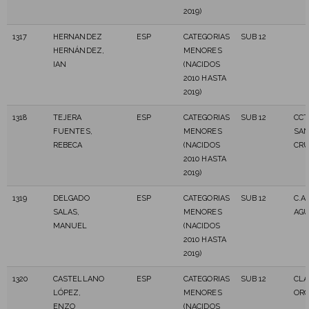
2019)
1317
HERNANDEZ
ESP
CATEGORIAS
SUB 12
HERNÁNDEZ,
MENORES
IAN
(NACIDOS
2010 HASTA
2019)
1318
TEJERA
ESP
CATEGORIAS
SUB 12
CCT
FUENTES,
MENORES
SAN
REBECA
(NACIDOS
CR
2010 HASTA
2019)
1319
DELGADO
ESP
CATEGORIAS
SUB 12
C.A.
SALAS,
MENORES
AG
MANUEL
(NACIDOS
2010 HASTA
2019)
1320
CASTELLANO
ESP
CATEGORIAS
SUB 12
CLA
LÓPEZ,
MENORES
ORO
ENZO
(NACIDOS