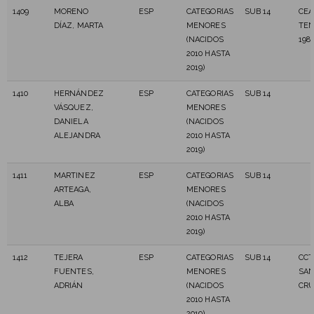
1409
MORENO
ESP
CATEGORIAS
SUB 14
CEA
DÍAZ, MARTA
MENORES
TEN
(NACIDOS
198
2010 HASTA
2019)
1410
HERNÁNDEZ
ESP
CATEGORIAS
SUB 14
VÁSQUEZ,
MENORES
DANIELA
(NACIDOS
ALEJANDRA
2010 HASTA
2019)
1411
MARTINEZ
ESP
CATEGORIAS
SUB 14
ARTEAGA,
MENORES
ALBA
(NACIDOS
2010 HASTA
2019)
1412
TEJERA
ESP
CATEGORIAS
SUB 14
CCT
FUENTES,
MENORES
SAN
ADRIÁN
(NACIDOS
CR
2010 HASTA
2019)