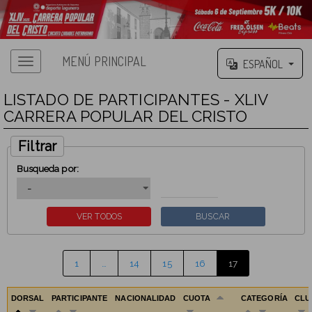
MENÚ PRINCIPAL
ESPAÑOL
LISTADO DE PARTICIPANTES - XLIV
CARRERA POPULAR DEL CRISTO
Filtrar
Busqueda por:
1
…
14
15
16
17
DORSAL
PARTICIPANTE
NACIONALIDAD
CUOTA
CATEGORÍA
CL