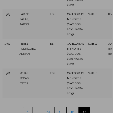
2019)
1505
BARRIOS
ESP
CATEGORIAS
SUB 16
ADA
SALAS,
MENORES
AARÓN
(NACIDOS
2010 HASTA
2019)
1506
PÉREZ
ESP
CATEGORIAS
SUB 16
VOY
RODRÍGUEZ,
MENORES
TRA
ADRIAN
(NACIDOS
TE
2010 HASTA
2019)
1507
ROJAS
ESP
CATEGORIAS
SUB 16
SOCAS,
MENORES
ESTER
(NACIDOS
2010 HASTA
2019)
1
…
14
15
16
17