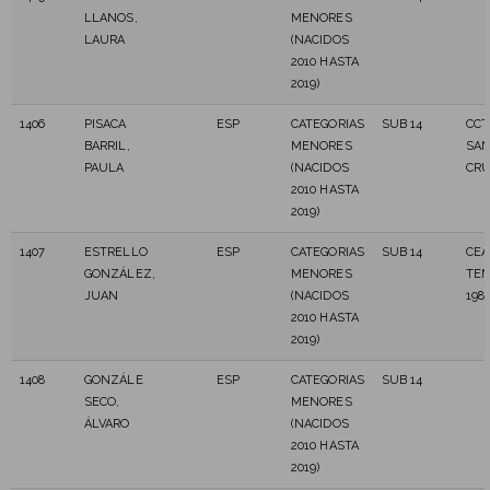
LLANOS,
MENORES
LAURA
(NACIDOS
2010 HASTA
2019)
1406
PISACA
ESP
CATEGORIAS
SUB 14
CCT
BARRIL,
MENORES
SAN
PAULA
(NACIDOS
CR
2010 HASTA
2019)
1407
ESTRELLO
ESP
CATEGORIAS
SUB 14
CEA
GONZÁLEZ,
MENORES
TEN
JUAN
(NACIDOS
198
2010 HASTA
2019)
1408
GONZÁLE
ESP
CATEGORIAS
SUB 14
SECO,
MENORES
ÁLVARO
(NACIDOS
2010 HASTA
2019)