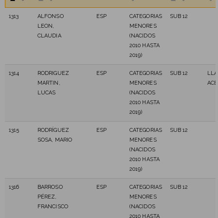
1313
ALFONSO
ESP
CATEGORIAS
SUB 12
LEON,
MENORES
CLAUDIA
(NACIDOS
2010 HASTA
2019)
1314
RODRIGUEZ
ESP
CATEGORIAS
SUB 12
LL
MARTIN,
MENORES
ACE
LUCAS
(NACIDOS
2010 HASTA
2019)
1315
RODRÍGUEZ
ESP
CATEGORIAS
SUB 12
SOSA, MARIO
MENORES
(NACIDOS
2010 HASTA
2019)
1316
BARROSO
ESP
CATEGORIAS
SUB 12
PÉREZ,
MENORES
FRANCISCO
(NACIDOS
2010 HASTA