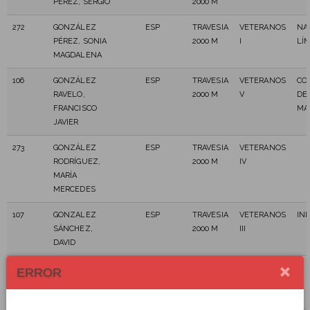
PÉREZ, SERGIO
2000 M
272
GONZÁLEZ
ESP
TRAVESIA
VETERANOS
NA
PÉREZ, SONIA
2000 M
I
LÍM
MAGDALENA
106
GONZÁLEZ
ESP
TRAVESIA
VETERANOS
CO
RAVELO,
2000 M
V
DE
FRANCISCO
MA
JAVIER
273
GONZÁLEZ
ESP
TRAVESIA
VETERANOS
RODRÍGUEZ,
2000 M
IV
MARÍA
MERCEDES
107
GONZALEZ
ESP
TRAVESIA
VETERANOS
IN
SÁNCHEZ,
2000 M
III
DAVID
108
GONZALEZ-
ESP
TRAVESIA
VETERANOS
ERROR
CASANOVA
2000 M
III
RUIZ, FELIPE