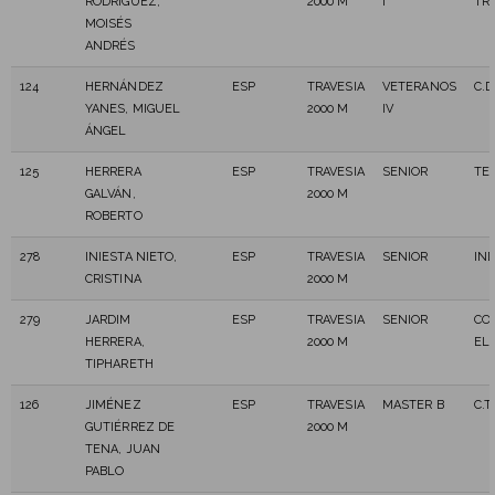
RODRÍGUEZ,
2000 M
I
TRA
MOISÉS
ANDRÉS
124
HERNÁNDEZ
ESP
TRAVESIA
VETERANOS
C.
YANES, MIGUEL
2000 M
IV
ÁNGEL
125
HERRERA
ESP
TRAVESIA
SENIOR
TE
GALVÁN,
2000 M
ROBERTO
278
INIESTA NIETO,
ESP
TRAVESIA
SENIOR
IN
CRISTINA
2000 M
279
JARDIM
ESP
TRAVESIA
SENIOR
CO
HERRERA,
2000 M
EL
TIPHARETH
126
JIMÉNEZ
ESP
TRAVESIA
MASTER B
C.
GUTIÉRREZ DE
2000 M
TENA, JUAN
PABLO