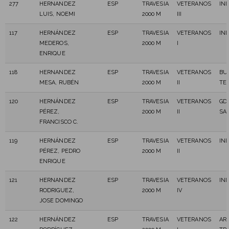
277
HERNANDEZ
ESP
TRAVESIA
VETERANOS
IN
LUIS, NOEMI
2000 M
III
117
HERNÁNDEZ
ESP
TRAVESIA
VETERANOS
IN
MEDEROS,
2000 M
I
ENRIQUE
118
HERNANDEZ
ESP
TRAVESIA
VETERANOS
BU
MESA, RUBÉN
2000 M
II
TE
120
HERNÁNDEZ
ESP
TRAVESIA
VETERANOS
GD
PÉREZ,
2000 M
II
SA
FRANCISCO C.
119
HERNÁNDEZ
ESP
TRAVESIA
VETERANOS
IN
PÉREZ, PEDRO
2000 M
II
ENRIQUE
121
HERNANDEZ
ESP
TRAVESIA
VETERANOS
IN
RODRIGUEZ,
2000 M
IV
JOSE DOMINGO
122
HERNÁNDEZ
ESP
TRAVESIA
VETERANOS
AR