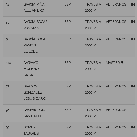
94
GARCIA PIÑA,
ESP
TRAVESIA
VETERANOS
IN
ALEJANDRO
2000 M
I
95
GARCÍA SOCAS,
ESP
TRAVESIA
VETERANOS
IN
JONATAN
2000 M
I
96
GARCÍA SOCAS,
ESP
TRAVESIA
VETERANOS
IN
RAMÓN
2000 M
II
ELIECEL
270
GARVAYO
ESP
TRAVESIA
MASTER B
MORENO,
2000 M
SAIRA
97
GARZON
ESP
TRAVESIA
VETERANOS
IN
GONZALEZ,
2000 M
I
JESUS DARIO
98
GASPAR RODAL,
ESP
TRAVESIA
VETERANOS
SANTIAGO
2000 M
I
99
GOMEZ
ESP
TRAVESIA
VETERANOS
IN
TABARES,
2000 M
III