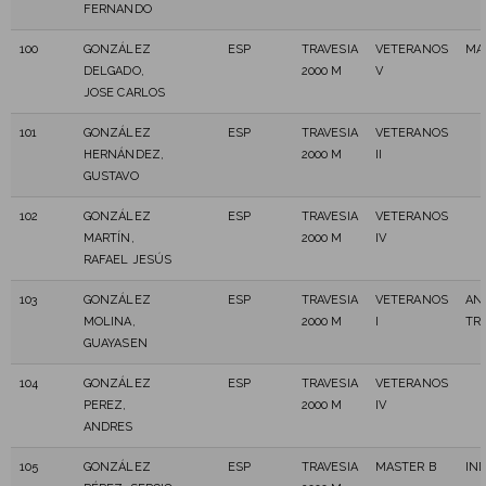
FERNANDO
100
GONZÁLEZ
ESP
TRAVESIA
VETERANOS
MA
DELGADO,
2000 M
V
JOSE CARLOS
101
GONZÁLEZ
ESP
TRAVESIA
VETERANOS
HERNÁNDEZ,
2000 M
II
GUSTAVO
102
GONZÁLEZ
ESP
TRAVESIA
VETERANOS
MARTÍN,
2000 M
IV
RAFAEL JESÚS
103
GONZÁLEZ
ESP
TRAVESIA
VETERANOS
AN
MOLINA,
2000 M
I
TR
GUAYASEN
104
GONZÁLEZ
ESP
TRAVESIA
VETERANOS
PEREZ,
2000 M
IV
ANDRES
105
GONZÁLEZ
ESP
TRAVESIA
MASTER B
IN