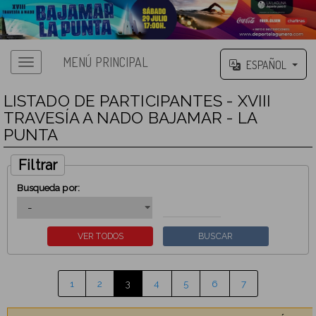
MENÚ PRINCIPAL
ESPAÑOL
LISTADO DE PARTICIPANTES - XVIII
TRAVESÍA A NADO BAJAMAR - LA
PUNTA
Filtrar
Busqueda por:
1
2
3
4
5
6
7