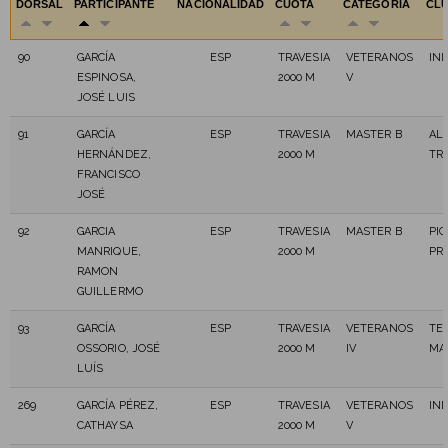
DORSAL
PARTICIPANTE
NACIONALIDAD
CUOTA
CATEGORÍA
CL
90
GARCÍA
ESP
TRAVESIA
VETERANOS
IN
ESPINOSA,
2000 M
V
JOSÉ LUIS
91
GARCÍA
ESP
TRAVESIA
MASTER B
ALI
HERNÁNDEZ,
2000 M
TR
FRANCISCO
JOSÉ
92
GARCIA
ESP
TRAVESIA
MASTER B
PI
MANRIQUE,
2000 M
PR
RAMON
GUILLERMO
93
GARCÍA
ESP
TRAVESIA
VETERANOS
TE
OSSORIO, JOSÉ
2000 M
IV
MA
LUÍS
269
GARCÍA PÉREZ,
ESP
TRAVESIA
VETERANOS
IN
CATHAYSA
2000 M
V