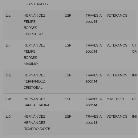
JUAN CARLOS
114
HERNÁNDEZ
ESP
TRAVESIA
VETERANOS
FELIPE
2000 M
III
BORGES,
LEOPOLDO
113
HERNANDEZ
ESP
TRAVESIA
VETERANOS
C.N
FELIPE
2000 M
II
CR
BORGES,
MAXIMO
115
HERNANDEZ
ESP
TRAVESIA
VETERANOS
IN
FERNANDEZ,
2000 M
I
CRISTOBAL
276
HERNÁNDEZ
ESP
TRAVESIA
MASTER B
RE
GARCÍA, DAURA
2000 M
116
HERNÁNDEZ
ESP
TRAVESIA
VETERANOS
IN
HERNÁNDEZ,
2000 M
I
RICARDO AYOZE