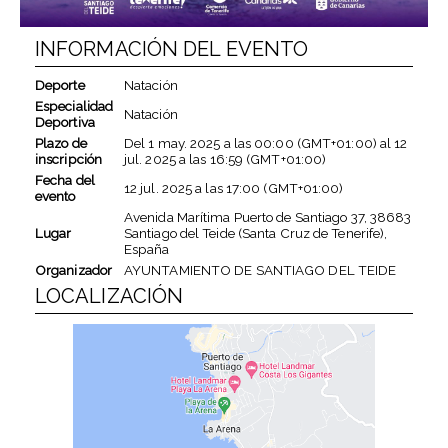
INFORMACIÓN DEL EVENTO
Deporte
Natación
Especialidad
Natación
Deportiva
Plazo de
Del
1 may. 2025
a las
00:00 (GMT+01:00)
al
12
inscripción
jul. 2025
a las
16:59 (GMT+01:00)
Fecha del
12 jul. 2025
a las
17:00 (GMT+01:00)
evento
Avenida Marítima Puerto de Santiago 37, 38683
Lugar
Santiago del Teide (Santa Cruz de Tenerife),
España
Organizador
AYUNTAMIENTO DE SANTIAGO DEL TEIDE
LOCALIZACIÓN