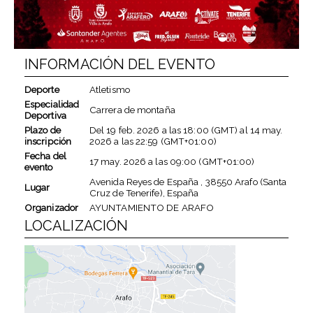
INFORMACIÓN DEL EVENTO
Deporte
Atletismo
Especialidad
Carrera de montaña
Deportiva
Plazo de
Del
19 feb. 2026
a las
18:00 (GMT)
al
14 may.
inscripción
2026
a las
22:59 (GMT+01:00)
Fecha del
17 may. 2026
a las
09:00 (GMT+01:00)
evento
Avenida Reyes de España , 38550 Arafo (Santa
Lugar
Cruz de Tenerife), España
Organizador
AYUNTAMIENTO DE ARAFO
LOCALIZACIÓN