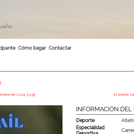
spaña
cipante
Cómo llegar
Contactar
S
viembre de 2024, 23:59
El evento se
INFORMACIÓN DEL
Deporte
Atlet
Especialidad
Carre
Deportiva