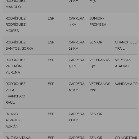
RODRIGUEZ,
21 KM
M50
MANOLO
RODRÍGUEZ
ESP
CARRERA
JUNIOR-
RODRÍGUEZ,
3 KM
PROMESA
MOISES
RODRÍGUEZ
ESP
CARRERA
SENIOR
CHANCHULL
SANTOS, GORKA
21 KM
TRAIL
RODRÍGUEZ
ESP
CARRERA
VETERANAS
VEREDAS
VALERÓN,
3 KM
F40
ATAURO
YURENA
RODRIGUEZ
ESP
CARRERA
VETERANOS
VANDAMA TRA
VEGA,
10 KM
M60
FRANCISCO
RAUL
RUANO
ESP
CARRERA
SENIOR
ALVAREZ,
21 KM
ADRIÁN
RUZ SANTANA,
ESP
CARRERA
SENIOR
CD NORTRAIL