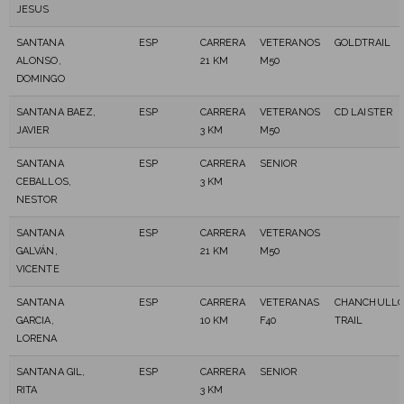
JESUS
SANTANA
ESP
CARRERA
VETERANOS
GOLDTRAIL
ALONSO,
21 KM
M50
DOMINGO
SANTANA BAEZ,
ESP
CARRERA
VETERANOS
CD LAISTER
JAVIER
3 KM
M50
SANTANA
ESP
CARRERA
SENIOR
CEBALLOS,
3 KM
NESTOR
SANTANA
ESP
CARRERA
VETERANOS
GALVÁN,
21 KM
M50
VICENTE
SANTANA
ESP
CARRERA
VETERANAS
CHANCHULL
GARCIA,
10 KM
F40
TRAIL
LORENA
SANTANA GIL,
ESP
CARRERA
SENIOR
RITA
3 KM