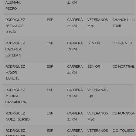
ALEMÁN,
21 KM
PEDRO
RODRIGUEZ
ESP
CARRERA
VETERANOS
CHANCHULL
BETANCOR,
21 KM
M40
TRAIL
JONAY
RODRIGUEZ
ESP
CARRERA
SENIOR
COTRAINER
CAZORLA,
10 KM
ESTEBAN
RODRÍGUEZ
ESP
CARRERA
SENIOR
CD NORTRAIL
MAYOR,
21 KM
SAMUEL
RODRIGUEZ
ESP
CARRERA
VETERANAS
MUJICA,
10 KM
F40
CASSANDRA
RODRÍGUEZ
ESP
CARRERA
VETERANOS
CD RUNGOSA
NUEZ, SERGIO
21 KM
M40
RODRIGUEZ
ESP
CARRERA
VETERANOS
C.D. TOLISCO