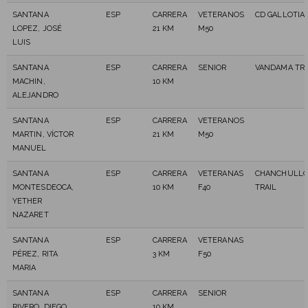
SANTANA
ESP
CARRERA
VETERANOS
CD GALLOTIA
LOPEZ, JOSÉ
21 KM
M50
LUIS
SANTANA
ESP
CARRERA
SENIOR
VANDAMA TRA
MACHIN,
10 KM
ALEJANDRO
SANTANA
ESP
CARRERA
VETERANOS
MARTIN, VÍCTOR
21 KM
M50
MANUEL
SANTANA
ESP
CARRERA
VETERANAS
CHANCHULL
MONTESDEOCA,
10 KM
F40
TRAIL
YETHER
NAZARET
SANTANA
ESP
CARRERA
VETERANAS
PÉREZ, RITA
3 KM
F50
MARIA
SANTANA
ESP
CARRERA
SENIOR
RIVERO, DIEGO
10 KM