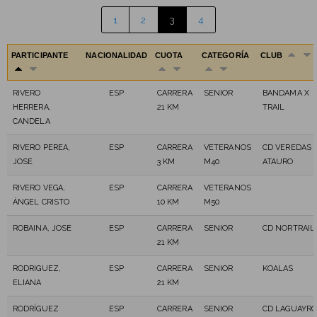
1
2
3
4
PARTICIPANTE
NACIONALIDAD
CUOTA
CATEGORÍA
CLUB
RIVERO
ESP
CARRERA
SENIOR
BANDAMA X
HERRERA,
21 KM
TRAIL
CANDELA
RIVERO PEREA,
ESP
CARRERA
VETERANOS
CD VEREDAS
JOSE
3 KM
M40
ATAURO
RIVERO VEGA,
ESP
CARRERA
VETERANOS
ÁNGEL CRISTO
10 KM
M50
ROBAINA, JOSE
ESP
CARRERA
SENIOR
CD NORTRAIL
21 KM
RODRIGUEZ,
ESP
CARRERA
SENIOR
KOALAS
ELIANA
21 KM
RODRÍGUEZ
ESP
CARRERA
SENIOR
CD LAGUAYR