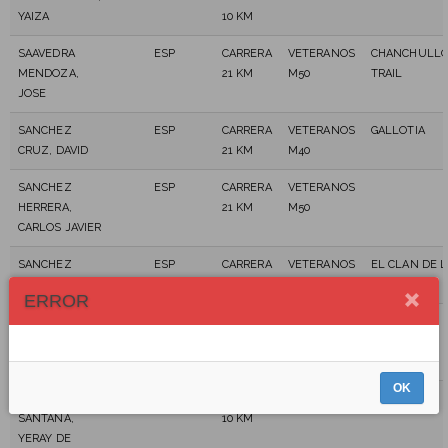
YAIZA
10 KM
SAAVEDRA
ESP
CARRERA
VETERANOS
CHANCHULL
MENDOZA,
21 KM
M50
TRAIL
JOSE
SANCHEZ
ESP
CARRERA
VETERANOS
GALLOTIA
CRUZ, DAVID
21 KM
M40
SANCHEZ
ESP
CARRERA
VETERANOS
HERRERA,
21 KM
M50
CARLOS JAVIER
SANCHEZ
ESP
CARRERA
VETERANOS
EL CLAN DE L
PÉREZ, DANIEL
10 KM
M60
FATIGA
ERROR
SÁNCHEZ
ESP
CARRERA
VETERANAS
KOALAS
PÉREZ, MARÍA
21 KM
F40
CANDELARIA
OK
SANCHEZ
ESP
CARRERA
SENIOR
SANTANA,
10 KM
YERAY DE