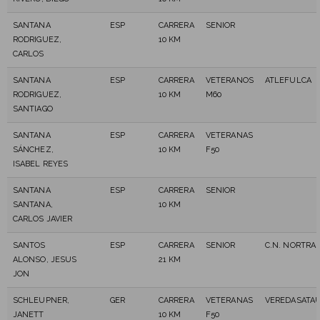
SANTANA
ESP
CARRERA
SENIOR
RODRIGUEZ,
10 KM
CARLOS
SANTANA
ESP
CARRERA
VETERANOS
ATLEFULCA
RODRIGUEZ,
10 KM
M60
SANTIAGO
SANTANA
ESP
CARRERA
VETERANAS
SÁNCHEZ,
10 KM
F50
ISABEL REYES
SANTANA
ESP
CARRERA
SENIOR
SANTANA,
10 KM
CARLOS JAVIER
SANTOS
ESP
CARRERA
SENIOR
C.N. NORTRAI
ALONSO, JESUS
21 KM
JON
SCHLEUPNER,
GER
CARRERA
VETERANAS
VEREDASATA
JANETT
10 KM
F50