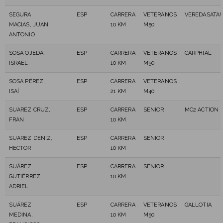
SEGURA
ESP
CARRERA
VETERANOS
VEREDASATA
MACIAS, JUAN
10 KM
M50
ANTONIO
SOSA OJEDA,
ESP
CARRERA
VETERANOS
CARPHIAL
ISRAEL
10 KM
M50
SOSA PÉREZ,
ESP
CARRERA
VETERANOS
ISAÍ
21 KM
M40
SUAREZ CRUZ,
ESP
CARRERA
SENIOR
MC2 ACTION
FRAN
10 KM
SUAREZ DENIZ,
ESP
CARRERA
SENIOR
HECTOR
10 KM
SUÁREZ
ESP
CARRERA
SENIOR
GUTIÉRREZ,
10 KM
ADRIEL
SUÁREZ
ESP
CARRERA
VETERANOS
GALLOTIA
MEDINA,
10 KM
M50