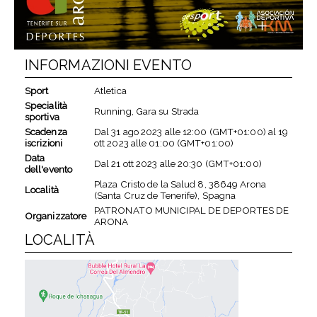
INFORMAZIONI EVENTO
Sport
Atletica
Specialità
Running, Gara su Strada
sportiva
Scadenza
Dal
31 ago 2023
alle
12:00 (GMT+01:00)
al
19
iscrizioni
ott 2023
alle
01:00 (GMT+01:00)
Data
Dal
21 ott 2023
alle
20:30 (GMT+01:00)
dell'evento
Plaza Cristo de la Salud 8, 38649 Arona
Località
(Santa Cruz de Tenerife), Spagna
PATRONATO MUNICIPAL DE DEPORTES DE
Organizzatore
ARONA
LOCALITÀ