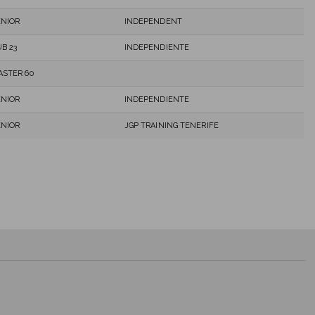
ENIOR
INDEPENDENT
B 23
INDEPENDIENTE
ASTER 60
ENIOR
INDEPENDIENTE
ENIOR
JGP TRAINING TENERIFE