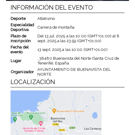
INFORMACIÓN DEL EVENTO
Deporte
Atletismo
Especialidad
Carrera de montaña
Deportiva
Plazo de
Del
13 jul. 2025
a las
10:00 (GMT+01:00)
al
8
inscripción
sept. 2025
a las
23:59 (GMT+01:00)
Fecha del
13 sept. 2025
a las
10:00 (GMT+01:00)
evento
, 38480 Buenavista del Norte (Santa Cruz de
Lugar
Tenerife), España
AYUNTAMIENTO DE BUENAVISTA DEL
Organizador
NORTE
LOCALIZACIÓN