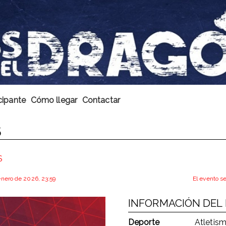
cipante
Cómo llegar
Contactar
5
S
 enero de 2026, 23:59
El evento s
INFORMACIÓN DEL
Deporte
Atletis