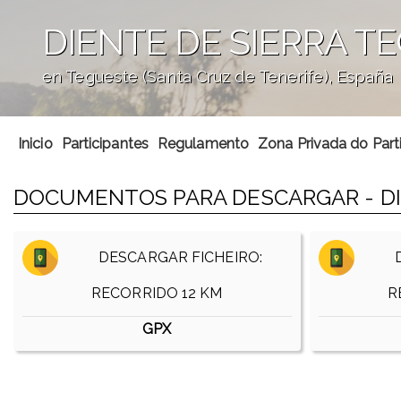
DIENTE DE SIERRA T
en Tegueste (Santa Cruz de Tenerife), España
';
Inicio
Participantes
Regulamento
Zona Privada do Part
DOCUMENTOS PARA DESCARGAR - DI
DESCARGAR FICHEIRO:
D
RECORRIDO 12 KM
R
GPX