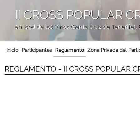
II CROSS POPULAR C
en Icod de los Vinos (Santa Cruz de Tenerife),
';
Inicio
Participantes
Reglamento
Zona Privada del Parti
REGLAMENTO - II CROSS POPULAR C