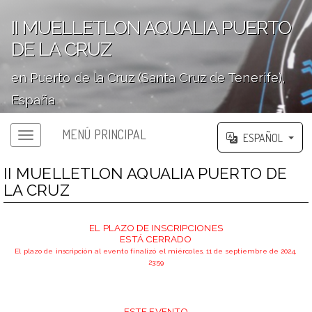
II MUELLETLON AQUALIA PUERTO
DE LA CRUZ
en Puerto de la Cruz (Santa Cruz de Tenerife),
España
';
MENÚ PRINCIPAL
ESPAÑOL
II MUELLETLON AQUALIA PUERTO DE
LA CRUZ
EL PLAZO DE INSCRIPCIONES
ESTÁ CERRADO
El plazo de inscripción al evento finalizó el miércoles, 11 de septiembre de 2024,
23:59
ESTE EVENTO