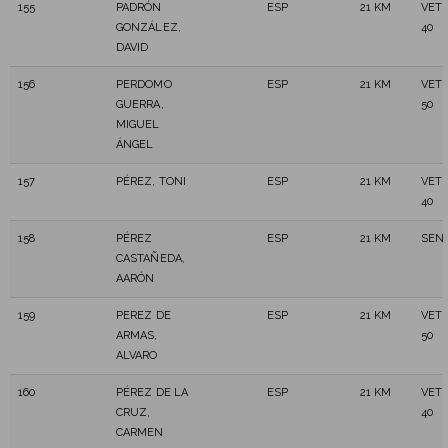
155
PADRÓN
ESP
21 KM
VET
GONZÁLEZ,
40
DAVID
156
PERDOMO
ESP
21 KM
VET
GUERRA,
50
MIGUEL
ÁNGEL
157
PÉREZ, TONI
ESP
21 KM
VET
40
158
PÉREZ
ESP
21 KM
SEN
CASTAÑEDA,
AARÓN
159
PEREZ DE
ESP
21 KM
VET
ARMAS,
50
ALVARO
160
PÉREZ DE LA
ESP
21 KM
VET
CRUZ,
40
CARMEN