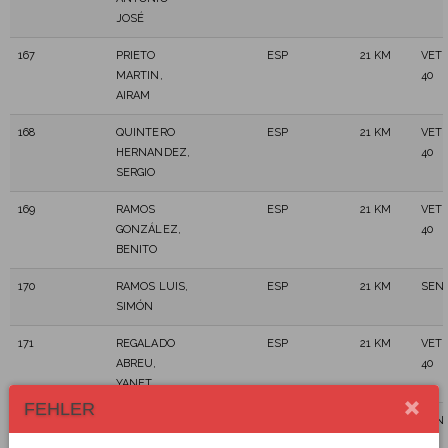
JOSÉ
167
PRIETO
ESP
21 KM
VET
MARTIN,
40
AIRAM
168
QUINTERO
ESP
21 KM
VET
HERNANDEZ,
40
SERGIO
169
RAMOS
ESP
21 KM
VET
GONZÁLEZ,
40
BENITO
170
RAMOS LUIS,
ESP
21 KM
SEN
SIMÓN
171
REGALADO
ESP
21 KM
VET
ABREU,
40
YANET
FEHLER
172
REVERON
ESP
21 KM
SEN
DIAZ, ANGEL