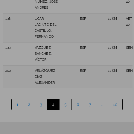
NUÑEZ, JOSE
40
ANDRES
198
UCAR
ESP
21 KM
VET
JACINTO DEL
40
CASTILLO,
FERNANDO
199
VÁZQUEZ
ESP
21 KM
SEN
SÁNCHEZ,
VÍCTOR
200
VELÁZQUEZ
ESP
21 KM
SEN
DÍAZ,
ALEXANDER
1
2
3
4
5
6
7
…
10