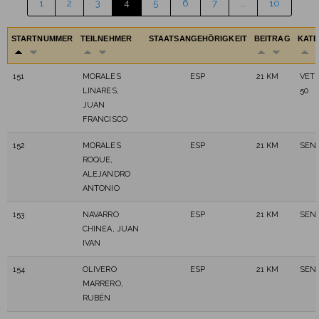
1
2
3
4
5
6
7
…
10
STARTNUMMER
TEILNEHMER
STAATSANGEHÖRIGKEIT
BEITRAG
KATE
151
MORALES
ESP
21 KM
VET
LINARES,
50
JUAN
FRANCISCO
152
MORALES
ESP
21 KM
SEN
ROQUE,
ALEJANDRO
ANTONIO
153
NAVARRO
ESP
21 KM
SEN
CHINEA, JUAN
IVAN
154
OLIVERO
ESP
21 KM
SEN
MARRERO,
RUBÉN