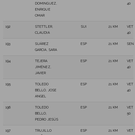
DOMINGUEZ,
40
ENRIQUE
OMAR
192
STETTLER,
SUI
21 KM
VET
CLAUDIA
40
193
SUÁREZ
ESP
21 KM
SEN
GARCIA, SARA
194
TEJERA
ESP
21 KM
VET
JIMÉNEZ,
40
JAVIER
195
TOLEDO
ESP
21 KM
VET
BELLO, JOSE
40
ANGEL
196
TOLEDO
ESP
21 KM
VET
BELLO,
50
PEDRO JESÚS
197
TRUJILLO
ESP
21 KM
VET