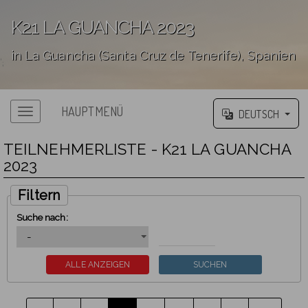
K21 LA GUANCHA 2023
in La Guancha (Santa Cruz de Tenerife), Spanien
';
HAUPTMENÜ
DEUTSCH
TEILNEHMERLISTE - K21 LA GUANCHA
2023
Filtern
Suche nach: