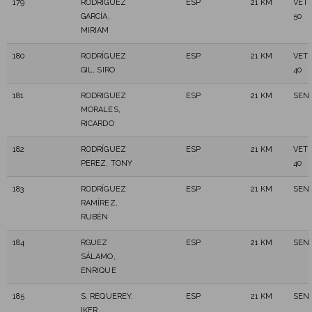
179
RODRÍGUEZ
ESP
21 KM
VET
GARCÍA,
50
MIRIAM
180
RODRÍGUEZ
ESP
21 KM
VET
GIL, SIRO
40
181
RODRIGUEZ
ESP
21 KM
SEN
MORALES,
RICARDO
182
RODRÍGUEZ
ESP
21 KM
VET
PEREZ, TONY
40
183
RODRÍGUEZ
ESP
21 KM
SEN
RAMÍREZ,
RUBÉN
184
RGUEZ
ESP
21 KM
SEN
SÁLAMO,
ENRIQUE
185
S. REQUEREY,
ESP
21 KM
SEN
IKER