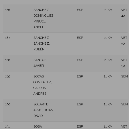
186
SANCHEZ
ESP
21 KM
VET
DOMINGUEZ,
40
MIGUEL
ANGEL
187
SÁNCHEZ
ESP
21 KM
VET
SÁNCHEZ,
50
RUBÉN
188
SANTOS,
ESP
21 KM
VET
JAVIER
50
189
SOCAS
ESP
21 KM
SEN
GONZALEZ,
CARLOS
ANDRES
190
SOLARTE
ESP
21 KM
SEN
ARIAS, JUAN
DAVID
191
SOSA
ESP
21 KM
VET