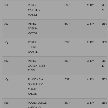
161
PÉREZ
ESP
21 KM
VET
MONTES,
50
MANDI
162
PÉREZ
ESP
21 KM
SEN
SABINA,
VÍCTOR
163
PÉREZ
ESP
21 KM
SEN
TORRES,
DANIEL
164
PEREZ
ESP
21 KM
VET
ZARZA, JOSE
40
FIDEL
165
PLASENCIA
ESP
21 KM
SEN
GONZALEZ,
MIGUEL
ANGEL
166
POLEO JORGE,
ESP
21 KM
SEN
ANTONIO