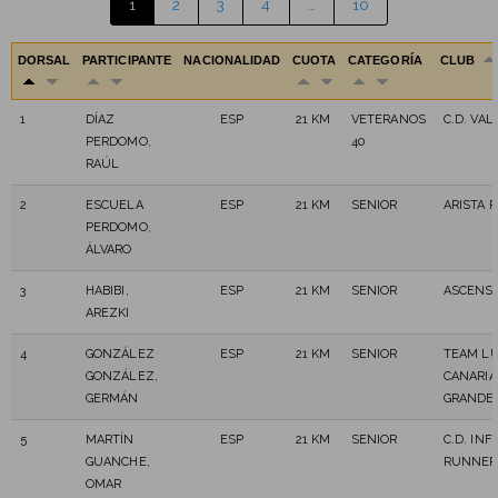
1
2
3
4
…
10
DORSAL
PARTICIPANTE
NACIONALIDAD
CUOTA
CATEGORÍA
CLUB
1
DÍAZ
ESP
21 KM
VETERANOS
C.D. VAL
PERDOMO,
40
RAÚL
2
ESCUELA
ESP
21 KM
SENIOR
ARISTA 
PERDOMO,
ÁLVARO
3
HABIBI,
ESP
21 KM
SENIOR
ASCENSO
AREZKI
4
GONZÁLEZ
ESP
21 KM
SENIOR
TEAM L
GONZÁLEZ,
CANARIA
GERMÁN
GRANDE
5
MARTÍN
ESP
21 KM
SENIOR
C.D. INF
GUANCHE,
RUNNER
OMAR