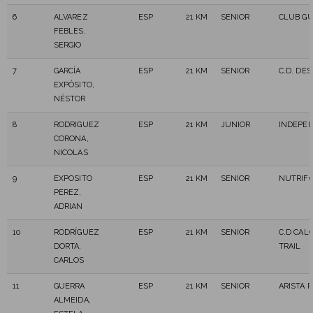
6
ALVAREZ
ESP
21 KM
SENIOR
CLUB G
FEBLES,
SERGIO
7
GARCÍA
ESP
21 KM
SENIOR
C.D. DE
EXPÓSITO,
NÉSTOR
8
RODRIGUEZ
ESP
21 KM
JUNIOR
INDEPE
CORONA,
NICOLAS
9
EXPOSITO
ESP
21 KM
SENIOR
NUTRIF
PEREZ,
ADRIAN
10
RODRÍGUEZ
ESP
21 KM
SENIOR
C.D CAL
DORTA,
TRAIL
CARLOS
11
GUERRA
ESP
21 KM
SENIOR
ARISTA 
ALMEIDA,