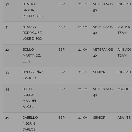
40
BENITO
ESP
21 KM
VETERANOS
INDEPE
GARCIA,
50
PEDRO LUIS
41
BLANCO
ESP
21 KM
VETERANOS
VOY YOO
RODRÍGUEZ,
40
TEAM
JOSÉ DIEGO
42
BOLLO
ESP
21 KM
VETERANOS
AIIIIIIA
MARTINEZ,
40
TEAM
LUIS
43
BOLOIX DÍAZ,
ESP
21 KM
SENIOR
INDEPE
IGNACIO
44
BOTO
ESP
21 KM
VETERANOS
MACHETE
CORRAL,
40
MANUEL
ANGEL
45
CABELLO
ESP
21 KM
SENIOR
ASANTEM
NEGRIN,
CARLOS