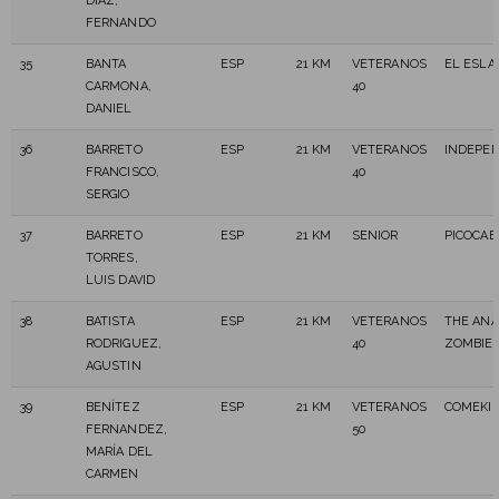
DIAZ,
FERNANDO
35
BANTA
ESP
21 KM
VETERANOS
EL ESLA
CARMONA,
40
DANIEL
36
BARRETO
ESP
21 KM
VETERANOS
INDEPE
FRANCISCO,
40
SERGIO
37
BARRETO
ESP
21 KM
SENIOR
PICOCAB
TORRES,
LUIS DAVID
38
BATISTA
ESP
21 KM
VETERANOS
THE ANA
RODRIGUEZ,
40
ZOMBIE
AGUSTIN
39
BENÍTEZ
ESP
21 KM
VETERANOS
COMEKI
FERNANDEZ,
50
MARÍA DEL
CARMEN