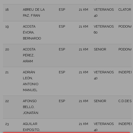
18
ABREU DE LA
ESP
21 KM
VETERANOS
CLATOR 3
PAZ, FRAN
40
19
ACOSTA
ESP
21 KM
VETERANOS
PODONA 
ÉVORA,
60
BERNARDO
20
ACOSTA
ESP
21 KM
SENIOR
PODONA 
PÉREZ,
AIRAM
21
ADRIÁN
ESP
21 KM
VETERANOS
INDEPE
LEÓN,
40
ANTONIO
MANUEL
22
AFONSO
ESP
21 KM
SENIOR
C.D.DES
BELLO,
JONATÁN
23
AGUILAR
21 KM
VETERANOS
INDEPE
EXPOSITO,
40