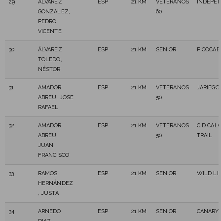
29
ÁLVAREZ
ESP
21 KM
VETERANOS
INDEPE
GONZALEZ,
60
PEDRO
VICENTE
30
ÁLVAREZ
ESP
21 KM
SENIOR
PICOCAB
TOLEDO,
NÉSTOR
31
AMADOR
ESP
21 KM
VETERANOS
JARIEGO
ABREU, JOSE
50
RAFAEL
32
AMADOR
ESP
21 KM
VETERANOS
C.D CAL
ABREU,
50
TRAIL
JUAN
FRANCISCO
33
RAMOS
ESP
21 KM
SENIOR
WILD LI
HERNÁNDEZ
, JUSTA
34
ARNEDO
ESP
21 KM
SENIOR
CANARY