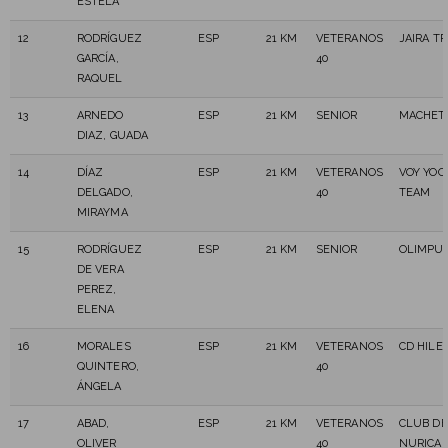
ESTELA
12
RODRÍGUEZ
ESP
21 KM
VETERANOS
JAIRA TR
GARCÍA,
40
RAQUEL
13
ARNEDO
ESP
21 KM
SENIOR
MACHETE
DIAZ, GUADA
14
DÍAZ
ESP
21 KM
VETERANOS
VOY YOO
DELGADO,
40
TEAM
MIRAYMA
15
RODRÍGUEZ
ESP
21 KM
SENIOR
OLIMPU
DE VERA
PEREZ,
ELENA
16
MORALES
ESP
21 KM
VETERANOS
CD HILE
QUINTERO,
40
ÁNGELA
17
ABAD,
ESP
21 KM
VETERANOS
CLUB DE
OLIVER
40
NURICAN