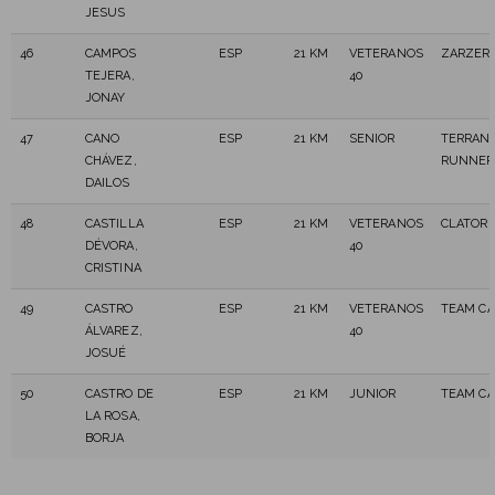
JESUS
46
CAMPOS
ESP
21 KM
VETERANOS
ZARZERO
TEJERA,
40
JONAY
47
CANO
ESP
21 KM
SENIOR
TERRAN
CHÁVEZ,
RUNNER
DAILOS
48
CASTILLA
ESP
21 KM
VETERANOS
CLATOR 3
DÉVORA,
40
CRISTINA
49
CASTRO
ESP
21 KM
VETERANOS
TEAM CA
ÁLVAREZ,
40
JOSUÉ
50
CASTRO DE
ESP
21 KM
JUNIOR
TEAM CA
LA ROSA,
BORJA