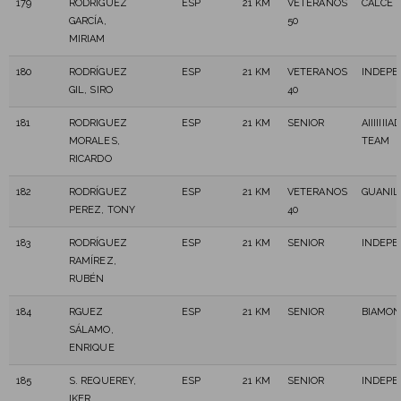
179
RODRÍGUEZ
ESP
21 KM
VETERANOS
CALCE 
GARCÍA,
50
MIRIAM
180
RODRÍGUEZ
ESP
21 KM
VETERANOS
INDEPE
GIL, SIRO
40
181
RODRIGUEZ
ESP
21 KM
SENIOR
AIIIIII
MORALES,
TEAM
RICARDO
182
RODRÍGUEZ
ESP
21 KM
VETERANOS
GUANIL
PEREZ, TONY
40
183
RODRÍGUEZ
ESP
21 KM
SENIOR
INDEPE
RAMÍREZ,
RUBÉN
184
RGUEZ
ESP
21 KM
SENIOR
BIAMON
SÁLAMO,
ENRIQUE
185
S. REQUEREY,
ESP
21 KM
SENIOR
INDEPE
IKER