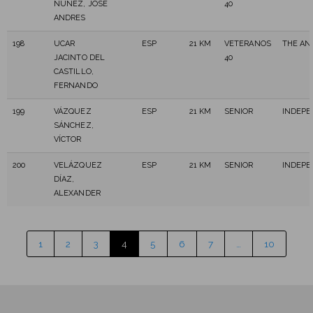
NUÑEZ, JOSE
40
ANDRES
198
UCAR
ESP
21 KM
VETERANOS
THE AN
JACINTO DEL
40
CASTILLO,
FERNANDO
199
VÁZQUEZ
ESP
21 KM
SENIOR
INDEPE
SÁNCHEZ,
VÍCTOR
200
VELÁZQUEZ
ESP
21 KM
SENIOR
INDEPE
DÍAZ,
ALEXANDER
1
2
3
4
5
6
7
…
10