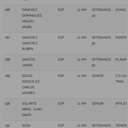
186
SANCHEZ
ESP
21 KM
VETERANOS
CHANCH
DOMINGUEZ,
40
MIGUEL
ANGEL
187
SÁNCHEZ
ESP
21 KM
VETERANOS
INDEPE
SÁNCHEZ,
50
RUBÉN
188
SANTOS,
ESP
21 KM
VETERANOS
PLAKAN
JAVIER
50
189
SOCAS
ESP
21 KM
SENIOR
C.D CA
GONZALEZ,
TRAIL
CARLOS
ANDRES
190
SOLARTE
ESP
21 KM
SENIOR
ATHLET
ARIAS, JUAN
DAVID
191
SOSA
ESP
21 KM
VETERANOS
TENERI