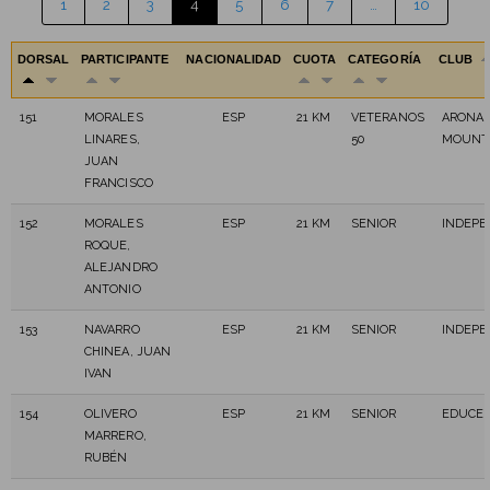
1
2
3
4
5
6
7
…
10
DORSAL
PARTICIPANTE
NACIONALIDAD
CUOTA
CATEGORÍA
CLUB
151
MORALES
ESP
21 KM
VETERANOS
ARONA 
LINARES,
50
MOUNT
JUAN
FRANCISCO
152
MORALES
ESP
21 KM
SENIOR
INDEPE
ROQUE,
ALEJANDRO
ANTONIO
153
NAVARRO
ESP
21 KM
SENIOR
INDEPE
CHINEA, JUAN
IVAN
154
OLIVERO
ESP
21 KM
SENIOR
EDUCER
MARRERO,
RUBÉN