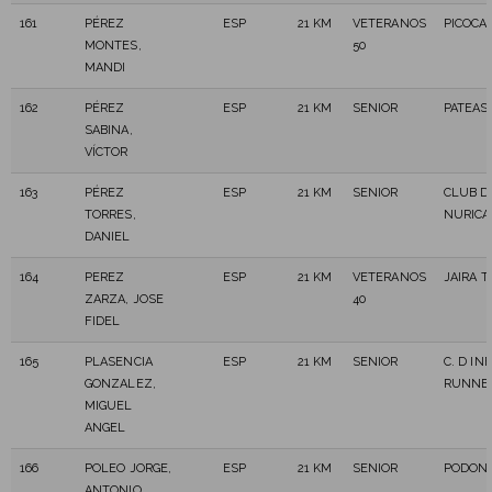
161
PÉREZ
ESP
21 KM
VETERANOS
PICOCA
MONTES,
50
MANDI
162
PÉREZ
ESP
21 KM
SENIOR
PATEA
SABINA,
VÍCTOR
163
PÉREZ
ESP
21 KM
SENIOR
CLUB D
TORRES,
NURICA
DANIEL
164
PEREZ
ESP
21 KM
VETERANOS
JAIRA T
ZARZA, JOSE
40
FIDEL
165
PLASENCIA
ESP
21 KM
SENIOR
C. D IN
GONZALEZ,
RUNNE
MIGUEL
ANGEL
166
POLEO JORGE,
ESP
21 KM
SENIOR
PODONA
ANTONIO