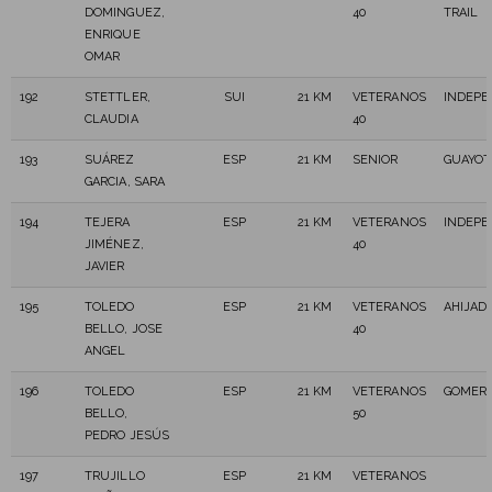
DOMINGUEZ,
40
TRAIL
ENRIQUE
OMAR
192
STETTLER,
SUI
21 KM
VETERANOS
INDEPE
CLAUDIA
40
193
SUÁREZ
ESP
21 KM
SENIOR
GUAYOT
GARCIA, SARA
194
TEJERA
ESP
21 KM
VETERANOS
INDEPE
JIMÉNEZ,
40
JAVIER
195
TOLEDO
ESP
21 KM
VETERANOS
AHIJAD
BELLO, JOSE
40
ANGEL
196
TOLEDO
ESP
21 KM
VETERANOS
GOMERO
BELLO,
50
PEDRO JESÚS
197
TRUJILLO
ESP
21 KM
VETERANOS