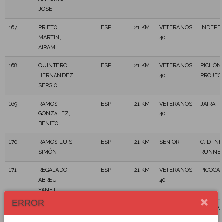
JOSÉ
167
PRIETO
ESP
21 KM
VETERANOS
INDEPE
MARTIN,
40
AIRAM
168
QUINTERO
ESP
21 KM
VETERANOS
PICHÓN
HERNANDEZ,
40
PROJEC
SERGIO
169
RAMOS
ESP
21 KM
VETERANOS
JAIRA T
GONZÁLEZ,
40
BENITO
170
RAMOS LUIS,
ESP
21 KM
SENIOR
C. D IN
SIMÓN
RUNNE
171
REGALADO
ESP
21 KM
VETERANOS
PICOCA
ABREU,
40
YANET
ERROR
172
REVERON
ESP
21 KM
SENIOR
C.D. C
DIAZ, ANGEL
TRAIL