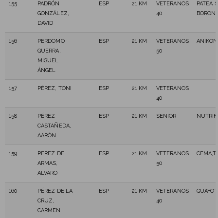
155
PADRÓN
ESP
21 KM
VETERANOS
PATEA 
GONZÁLEZ,
40
BORON
DAVID
156
PERDOMO
ESP
21 KM
VETERANOS
ANIKON
GUERRA,
50
MIGUEL
ÁNGEL
157
PÉREZ, TONI
ESP
21 KM
VETERANOS
40
158
PÉREZ
ESP
21 KM
SENIOR
NUTRI
CASTAÑEDA,
AARÓN
159
PEREZ DE
ESP
21 KM
VETERANOS
CEMA,T
ARMAS,
50
ALVARO
160
PÉREZ DE LA
ESP
21 KM
VETERANOS
GUAYOT
CRUZ,
40
CARMEN