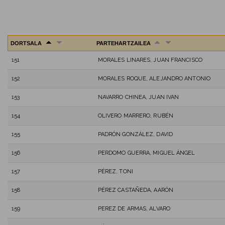
DORTSALA
PARTEHARTZAILEA
151
MORALES LINARES, JUAN FRANCISCO
152
MORALES ROQUE, ALEJANDRO ANTONIO
153
NAVARRO CHINEA, JUAN IVAN
154
OLIVERO MARRERO, RUBÉN
155
PADRÓN GONZÁLEZ, DAVID
156
PERDOMO GUERRA, MIGUEL ÁNGEL
157
PÉREZ, TONI
158
PÉREZ CASTAÑEDA, AARÓN
159
PEREZ DE ARMAS, ALVARO