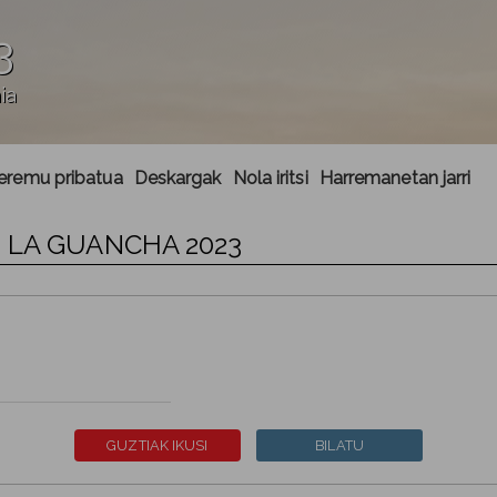
3
ia
 eremu pribatua
Deskargak
Nola iritsi
Harremanetan jarri
 LA GUANCHA 2023