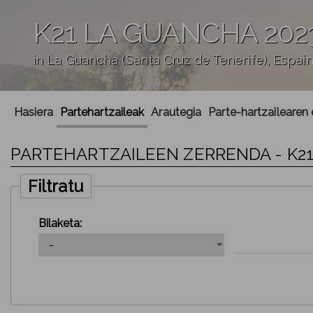
K21 LA GUANCHA 202
in La Guancha (Santa Cruz de Tenerife), Espain
';
Hasiera
Partehartzaileak
Arautegia
Parte-hartzailearen
PARTEHARTZAILEEN ZERRENDA - K21
Filtratu
Bilaketa: