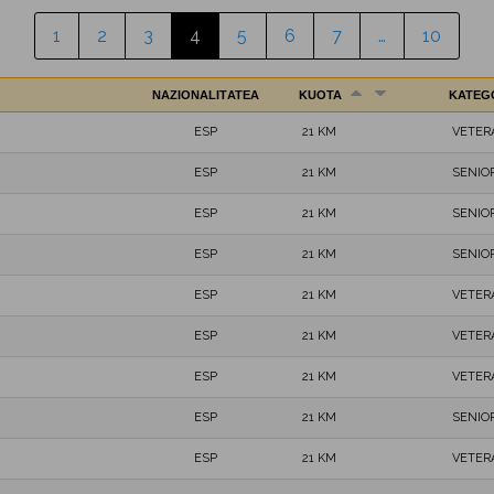
1
2
3
4
5
6
7
…
10
NAZIONALITATEA
KUOTA
KATEG
ESP
21 KM
VETER
ESP
21 KM
SENIO
ESP
21 KM
SENIO
ESP
21 KM
SENIO
ESP
21 KM
VETER
ESP
21 KM
VETER
ESP
21 KM
VETER
ESP
21 KM
SENIO
ESP
21 KM
VETER