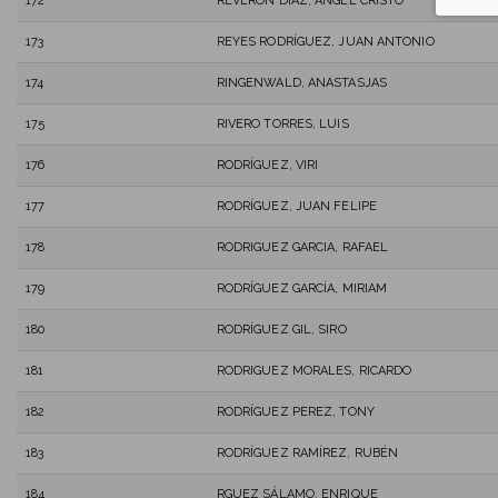
172
REVERON DIAZ, ANGEL CRISTO
173
REYES RODRÍGUEZ, JUAN ANTONIO
174
RINGENWALD, ANASTASJAS
175
RIVERO TORRES, LUIS
176
RODRÍGUEZ, VIRI
177
RODRÍGUEZ, JUAN FELIPE
178
RODRIGUEZ GARCIA, RAFAEL
179
RODRÍGUEZ GARCÍA, MIRIAM
180
RODRÍGUEZ GIL, SIRO
181
RODRIGUEZ MORALES, RICARDO
182
RODRÍGUEZ PEREZ, TONY
183
RODRÍGUEZ RAMÍREZ, RUBÉN
184
RGUEZ SÁLAMO, ENRIQUE