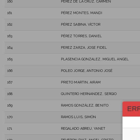
160
PÉREZ DE LA CRUZ, CARMEN
161
PÉREZ MONTES, MANDI
162
PÉREZ SABINA, VÍCTOR
163
PÉREZ TORRES, DANIEL
164
PEREZ ZARZA, JOSE FIDEL
165
PLASENCIA GONZALEZ, MIGUEL ANGEL
166
POLEO JORGE, ANTONIO JOSÉ
167
PRIETO MARTIN, AIRAM
168
QUINTERO HERNANDEZ, SERGIO
169
RAMOS GONZÁLEZ, BENITO
ER
170
RAMOS LUIS, SIMÓN
171
REGALADO ABREU, YANET