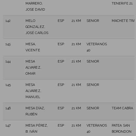
MARRERO,
TENERIFE 21
JOSE DAVID
142
MELO
ESP
21 KM
SENIOR
MACHETE TRA
GONZALEZ,
JOSÉ CARLOS
143
MESA,
ESP
21 KM
VETERANOS
VICENTE
40
144
MESA
ESP
21 KM
SENIOR
ALVAREZ,
OMAR
145
MESA
ESP
21 KM
SENIOR
ALVAREZ,
MANUEL
146
MESA DÍAZ,
ESP
21 KM
SENIOR
TEAM CABRA
RUBÉN
147
MESA PÉREZ,
ESP
21 KM
VETERANOS
PATEA SAN
B. IVÁN
40
BORONDON