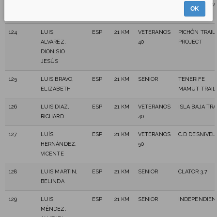
123
LORENZO
ESP
21 KM
VETERANOS
ISLA BAJA TRA
OK
GARCÍA, AROA
40
124
LUIS
ESP
21 KM
VETERANOS
PICHÓN TRAIL
ALVAREZ,
40
PROJECT
DIONISIO
JESÚS
125
LUIS BRAVO,
ESP
21 KM
SENIOR
TENERIFE
ELIZABETH
MAMUT TRAIL
126
LUIS DIAZ,
ESP
21 KM
VETERANOS
ISLA BAJA TRA
RICHARD
40
127
LUÍS
ESP
21 KM
VETERANOS
C.D DESNIVEL
HERNÁNDEZ,
50
VICENTE
128
LUIS MARTIN,
ESP
21 KM
SENIOR
CLATOR 3.7
BELINDA
129
LUIS
ESP
21 KM
SENIOR
INDEPENDIEN
MÉNDEZ,