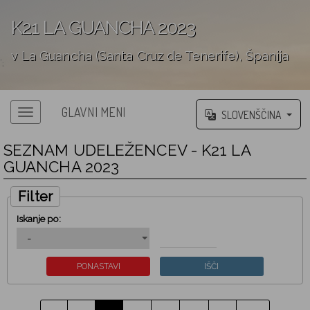
K21 LA GUANCHA 2023
v La Guancha (Santa Cruz de Tenerife), Španija
';
GLAVNI MENI
SLOVENŠČINA
SEZNAM UDELEŽENCEV - K21 LA
GUANCHA 2023
Filter
Iskanje po: