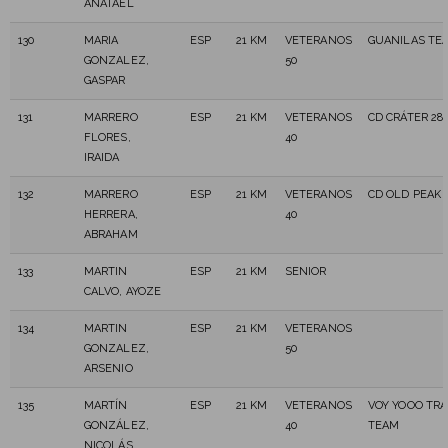
ANATAEL
130
MARIA
ESP
21 KM
VETERANOS
GUANILAS TE
GONZALEZ,
50
GASPAR
131
MARRERO
ESP
21 KM
VETERANOS
CD CRÁTER 28
FLORES,
40
IRAIDA
132
MARRERO
ESP
21 KM
VETERANOS
CD OLD PEAK
HERRERA,
40
ABRAHAM
133
MARTIN
ESP
21 KM
SENIOR
CALVO, AYOZE
134
MARTIN
ESP
21 KM
VETERANOS
GONZALEZ,
50
ARSENIO
135
MARTÍN
ESP
21 KM
VETERANOS
VOY YOOO TRA
GONZÁLEZ,
40
TEAM
NICOLÁS