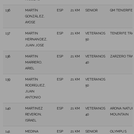
136
MARTÍN
ESP
21 KM
SENIOR
GM TENERIFE
GONZÁLEZ,
AYOSE
137
MARTIN
ESP
21 KM
VETERANOS
TENERIFE TRA
HERNANDEZ,
50
JUAN JOSE
138
MARTIN
ESP
21 KM
VETERANOS
ZARZERO TRA
MARRERO,
40
ARIEL
139
MARTÍN
ESP
21 KM
VETERANOS
RODRÍGUEZ,
50
JUAN
ANTONIO
140
MARTINEZ
ESP
21 KM
VETERANOS
ARONA NATUR
REVERON,
40
MOUNTAIN
ISRAEL
141
MEDINA
ESP
21 KM
SENIOR
OLYMPUS