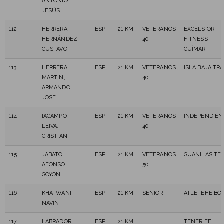
ANTONIO
JESÚS
112
HERRERA
ESP
21 KM
VETERANOS
EXCELSIOR
HERNÁNDEZ,
40
FITNESS
GUSTAVO
GÜÍMAR
113
HERRERA
ESP
21 KM
VETERANOS
ISLA BAJA TRA
MARTIN,
40
ARMANDO
JOSE
114
IACAMPO
ESP
21 KM
VETERANOS
INDEPENDIEN
LEIVA,
40
CRISTIAN
115
JABATO
ESP
21 KM
VETERANOS
GUANILAS TE
AFONSO,
50
GOYON
116
KHATWANI,
ESP
21 KM
SENIOR
ATLETEHE BO
NAVIN
117
LABRADOR
ESP
21 KM
TENERIFE