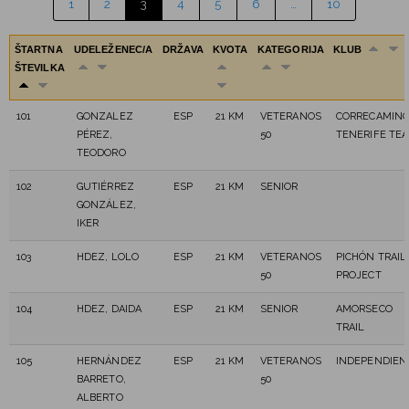
1
2
3
4
5
6
…
10
ŠTARTNA
UDELEŽENEC/A
DRŽAVA
KVOTA
KATEGORIJA
KLUB
ŠTEVILKA
101
GONZALEZ
ESP
21 KM
VETERANOS
CORRECAMIN
PÉREZ,
50
TENERIFE TE
TEODORO
102
GUTIÉRREZ
ESP
21 KM
SENIOR
GONZÁLEZ,
IKER
103
HDEZ, LOLO
ESP
21 KM
VETERANOS
PICHÓN TRAIL
50
PROJECT
104
HDEZ, DAIDA
ESP
21 KM
SENIOR
AMORSECO
TRAIL
105
HERNÁNDEZ
ESP
21 KM
VETERANOS
INDEPENDIEN
BARRETO,
50
ALBERTO