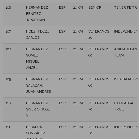
106
HERNÁNDEZ
ESP
21 KM
SENIOR
TENERIFE TRA
BENÍTEZ,
JONATHAN
107
HDEZ. FDEZ.,
ESP
21 KM
VETERANOS
INDEPENDIEN
CARLOS
40
108
HERNANDEZ
ESP
21 KM
VETERANOS
AIIIIIIIADELAN
GOMEZ,
60
TEAM
MIGUEL
ANGEL
109
HERNANDEZ
ESP
21 KM
VETERANOS
ISLA BAJA TRA
SALAZAR,
60
JUAN ANDRES
110
HERNANDEZ
ESP
21 KM
VETERANOS
PICOCABRA
SIVERIO, JOSE
50
TRAIL
V
111
HERRERA
ESP
21 KM
VETERANOS
INDEPENDIEN
GONZÁLEZ,
40