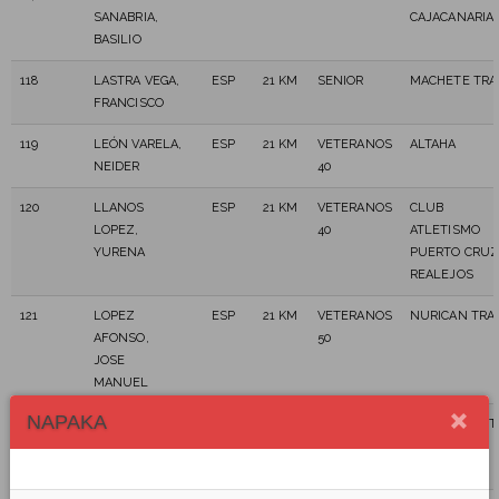
SANABRIA,
CAJACANARIA
BASILIO
118
LASTRA VEGA,
ESP
21 KM
SENIOR
MACHETE TRA
FRANCISCO
119
LEÓN VARELA,
ESP
21 KM
VETERANOS
ALTAHA
NEIDER
40
120
LLANOS
ESP
21 KM
VETERANOS
CLUB
LOPEZ,
40
ATLETISMO
YURENA
PUERTO CRU
REALEJOS
121
LOPEZ
ESP
21 KM
VETERANOS
NURICAN TRAI
AFONSO,
50
JOSE
MANUEL
NAPAKA
122
LORENZO
ESP
21 KM
VETERANOS
AIIIIIIADELANT
AGUIAR, JOSÉ
40
TEAM
MYKEL