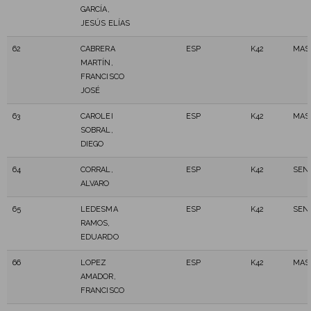
GARCÍA,
JESÚS ELÍAS
62
CABRERA
ESP
K42
MAS
MARTÍN,
FRANCISCO
JOSÉ
63
CAROLEI
ESP
K42
MAS
SOBRAL,
DIEGO
64
CORRAL,
ESP
K42
SEN
ALVARO
65
LEDESMA
ESP
K42
SEN
RAMOS,
EDUARDO
66
LOPEZ
ESP
K42
MAS
AMADOR,
FRANCISCO