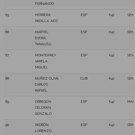
FERNANDO
85
HERRERA
ESP
K42
SEN
PADILLA, AIOC
86
MARTEL
ESP
K42
SEN
EVORA,
TANAUSU
87
MONTERREY
ESP
K42
SEN
VARELA,
MIGUEL
88
NUÑEZ OLIVA,
CUB
K42
SEN
CARLOS
RAFAEL
89
OBREGON
ESP
K42
MAS
CELDRAN,
GONZALO
90
PADRÓN
ESP
K42
SEN
LORENZO,