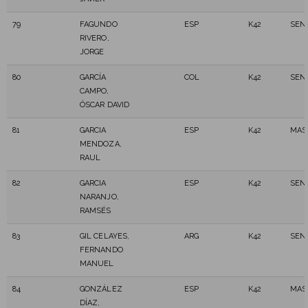
79
FAGUNDO
ESP
K42
SEN
RIVERO,
JORGE
80
GARCÍA
COL
K42
SEN
CAMPO,
ÓSCAR DAVID
81
GARCIA
ESP
K42
MAS
MENDOZA,
RAUL
82
GARCIA
ESP
K42
SEN
NARANJO,
RAMSÉS
83
GIL CELAYES,
ARG
K42
SEN
FERNANDO
MANUEL
84
GONZÁLEZ
ESP
K42
MAS
DÍAZ,