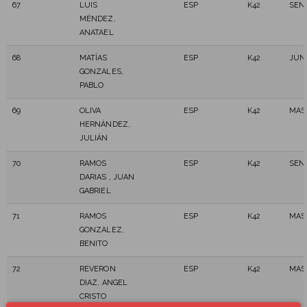
67
LUIS
ESP
K42
SEN
MÉNDEZ,
ANATAEL
68
MATÍAS
ESP
K42
JUN
GONZALES,
PABLO
69
OLIVA
ESP
K42
MAS
HERNÁNDEZ,
JULIÁN
70
RAMOS
ESP
K42
SEN
DARIAS , JUAN
GABRIEL
71
RAMOS
ESP
K42
MAS
GONZALEZ,
BENITO
72
REVERON
ESP
K42
MAS
DIAZ, ANGEL
CRISTO