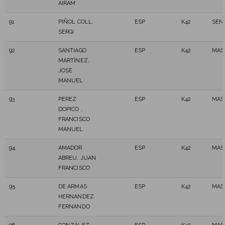
AIRAM
91
PIÑOL COLL,
ESP
K42
SEN
SERGI
92
SANTIAGO
ESP
K42
MAS
MARTÍNEZ,
JOSE
MANUEL
93
PEREZ
ESP
K42
MAS
DOPICO ,
FRANCISCO
MANUEL
94
AMADOR
ESP
K42
MAS
ABREU, JUAN
FRANCISCO
95
DE ARMAS
ESP
K42
MAS
HERNANDEZ,
FERNANDO