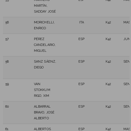
MARTÍN,
SADDAY JOSÉ
56
MORICHELLI,
ITA
K42
MAS
ENRICO
57
PÉREZ
ESP
K42
JUN
CANDELARIO,
MIGUEL
58
SANZ SÁENZ,
ESP
K42
SEN
DIEGO
59
VAN
ESP
K42
SEN
STOKKUM
RIGO, XIM
60
ALBARRAL
ESP
K42
SEN
BRAVO, JOSÉ
ALBERTO
61
ALBERTOS
ESP
K42
MAS