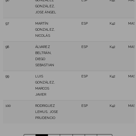
96
GONZÁLEZ
ESP
K42
MAS
GONZÁLEZ,
JOSE ÁNGEL
97
MARTÍN
ESP
K42
MAS
GONZALEZ,
NICOLÁS
98
ÁLVAREZ
ESP
K42
MAS
BELTRÁN,
DIEGO
SEBASTIAN
99
LUIS
ESP
K42
MAS
GONZÁLEZ,
MARCOS
JAVIER
100
RODRIGUEZ
ESP
K42
MAS
LEMUS, JOSE
PRUDENCIO