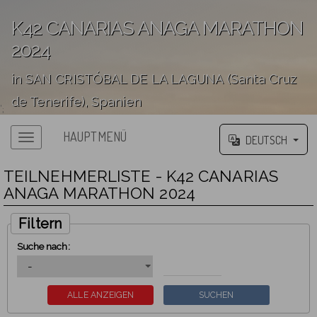
K42 CANARIAS ANAGA MARATHON
2024
in SAN CRISTÓBAL DE LA LAGUNA (Santa Cruz
de Tenerife), Spanien
';
HAUPTMENÜ
DEUTSCH
TEILNEHMERLISTE - K42 CANARIAS
ANAGA MARATHON 2024
Filtern
Suche nach: