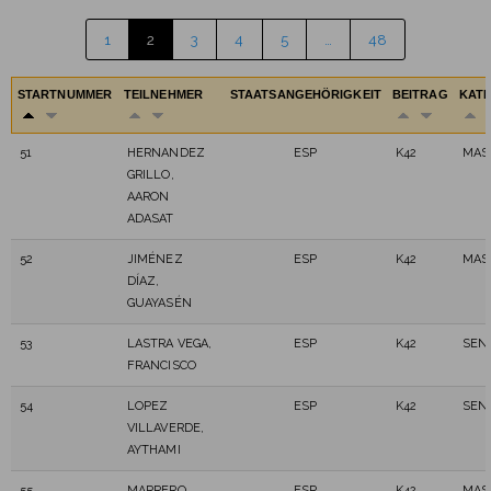
1
2
3
4
5
…
48
STARTNUMMER
TEILNEHMER
STAATSANGEHÖRIGKEIT
BEITRAG
KAT
51
HERNANDEZ
ESP
K42
MAS
GRILLO,
AARON
ADASAT
52
JIMÉNEZ
ESP
K42
MAS
DÍAZ,
GUAYASÉN
53
LASTRA VEGA,
ESP
K42
SEN
FRANCISCO
54
LOPEZ
ESP
K42
SEN
VILLAVERDE,
AYTHAMI
55
MARRERO
ESP
K42
MAS