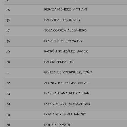
35
PERAZA MÉNDEZ, AYTHAMI
36
SANCHEZ RIOS, INAXIO
37
SOSA CORREA, ALEJANDRO
38
ROGER PEREZ, MONCHO
39
PADRÓN GONZÁLEZ, JAVIER
40
GARCÍA PÉREZ, TINI
41
GONZALEZ RODRIGUEZ, TOÑO
42
ALONSO BERMÚDEZ, ÁNGEL
43
DÍAZ SANTANA, PEDRO JUAN
44
DOMAZETOVIC, ALEKSANDAR
45
DORTA REYES, ALEJANDRO
46
DUDZIK, ROBERT