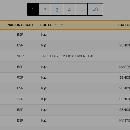
1
2
3
4
…
48
NACIONALIDAD
CUOTA
CATEG
ESP
K42
ESP
K42
SENIO
NOR
TRES DÍAS (K42 + K12 + KVERTICAL)
ESP
K42
MASTE
POR
K42
SENIO
ESP
K42
SENIO
POR
K42
SENIO
ESP
K42
SENIO
ESP
K42
MASTE