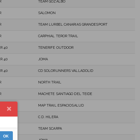
R
TEAM GOZALBO
R
SALOMON
R
TEAM LURBEL CANARIAS GRANDESPORT
R
CARPHIAL TEROR TRAIL
R 40
TENERIFE OUTDOOR
R 40
JOMA
R 40
CD SOLORUNNERS VALLADOLID
R
NORTH TRAIL
R
MACHETE SANTIAGO DEL TEIDE
R 40
MAP TRAIL ESPACIOSALUD
R
C.D. HILERA
R 40
TEAM SCARPA
OK