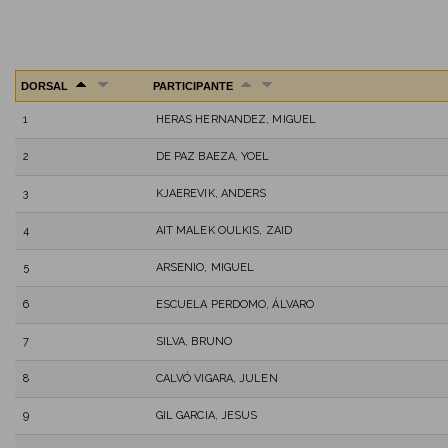
DORSAL
PARTICIPANTE
1
HERAS HERNANDEZ, MIGUEL
2
DE PAZ BAEZA, YOEL
3
KJAEREVIK, ANDERS
4
AIT MALEK OULKIS, ZAID
5
ARSENIO, MIGUEL
6
ESCUELA PERDOMO, ÁLVARO
7
SILVA, BRUNO
8
CALVÓ VIGARA, JULEN
9
GIL GARCIA, JESUS