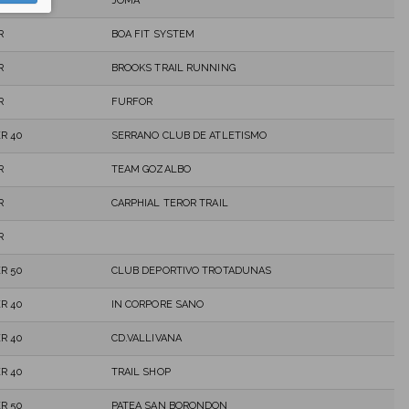
R 40
JOMA
R
BOA FIT SYSTEM
R
BROOKS TRAIL RUNNING
R
FURFOR
R 40
SERRANO CLUB DE ATLETISMO
R
TEAM GOZALBO
R
CARPHIAL TEROR TRAIL
R
R 50
CLUB DEPORTIVO TROTADUNAS
R 40
IN CORPORE SANO
R 40
CD.VALLIVANA
R 40
TRAIL SHOP
R 50
PATEA SAN BORONDON