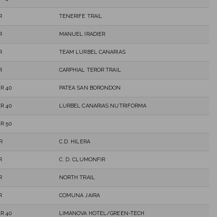
R
TENERIFE TRAIL
R
MANUEL IRADIER
R
TEAM LURBEL CANARIAS
R
CARPHIAL TEROR TRAIL
R 40
PATEA SAN BORONDON
R 40
LURBEL CANARIAS NUTRIFORMA
R 50
R
C.D. HILERA
R
C. D. CLUMONFIR
R
NORTH TRAIL
R
COMUNA JAIRA
R 40
LIMANOVA HOTEL/GREEN-TECH