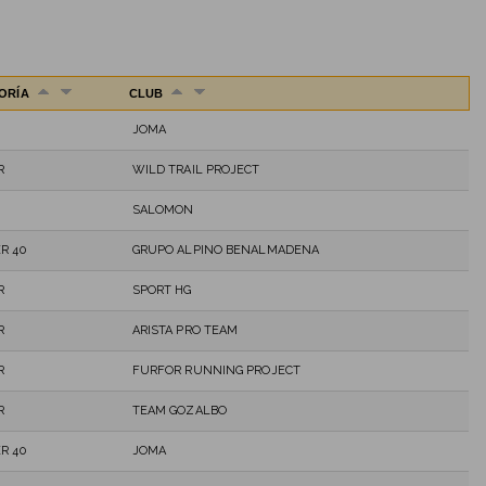
ORÍA
CLUB
JOMA
R
WILD TRAIL PROJECT
SALOMON
R 40
GRUPO ALPINO BENALMADENA
R
SPORT HG
R
ARISTA PRO TEAM
R
FURFOR RUNNING PROJECT
R
TEAM GOZALBO
R 40
JOMA