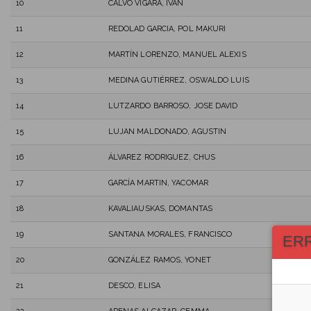
10
CALVO VIGARA, IVAN
11
REDOLAD GARCIA, POL MAKURI
12
MARTÍN LORENZO, MANUEL ALEXIS
13
MEDINA GUTIÉRREZ, OSWALDO LUIS
14
LUTZARDO BARROSO, JOSE DAVID
15
LUJAN MALDONADO, AGUSTIN
16
ÁLVAREZ RODRIGUEZ, CHUS
17
GARCÍA MARTIN, YACOMAR
18
KAVALIAUSKAS, DOMANTAS
19
SANTANA MORALES, FRANCISCO
ER
20
GONZÁLEZ RAMOS, YONET
21
DESCO, ELISA