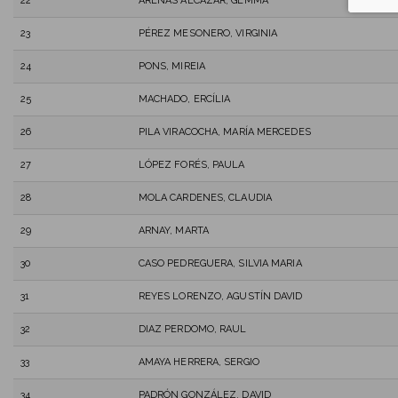
22
ARENAS ALCAZAR, GEMMA
23
PÉREZ MESONERO, VIRGINIA
24
PONS, MIREIA
25
MACHADO, ERCÍLIA
26
PILA VIRACOCHA, MARÍA MERCEDES
27
LÓPEZ FORÉS, PAULA
28
MOLA CARDENES, CLAUDIA
29
ARNAY, MARTA
30
CASO PEDREGUERA, SILVIA MARIA
31
REYES LORENZO, AGUSTÍN DAVID
32
DIAZ PERDOMO, RAUL
33
AMAYA HERRERA, SERGIO
34
PADRÓN GONZÁLEZ, DAVID