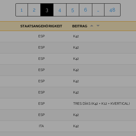
1
2
3
4
5
6
…
48
STAATSANGEHÖRIGKEIT
BEITRAG
ESP
K42
ESP
K42
ESP
K42
ESP
K42
ESP
K42
ESP
K42
ESP
TRES DÍAS (K42 + K12 + KVERTICAL)
ESP
K42
ITA
K42