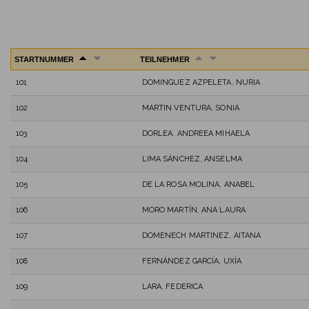
STARTNUMMER
TEILNEHMER
101
DOMINGUEZ AZPELETA, NURIA
102
MARTIN VENTURA, SONIA
103
DORLEA, ANDREEA MIHAELA
104
LIMA SÁNCHEZ, ANSELMA
105
DE LA ROSA MOLINA, ANABEL
106
MORO MARTÍN, ANA LAURA
107
DOMENECH MARTINEZ, AITANA
108
FERNÁNDEZ GARCÍA, UXÍA
109
LARA, FEDERICA