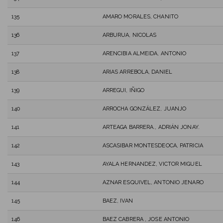
135
AMARO MORALES, CHANITO
136
ARBURUA, NICOLAS
137
ARENCIBIA ALMEIDA, ANTONIO
138
ARIAS ARREBOLA, DANIEL
139
ARREGUI, IÑIGO
140
ARROCHA GONZÁLEZ, JUANJO
141
ARTEAGA BARRERA., ADRIÁN JONAY.
142
ASCASIBAR MONTESDEOCA, PATRICIA
143
AYALA HERNANDEZ, VICTOR MIGUEL
144
AZNAR ESQUIVEL, ANTONIO JENARO
145
BAEZ, IVAN
146
BAEZ CABRERA , JOSE ANTONIO