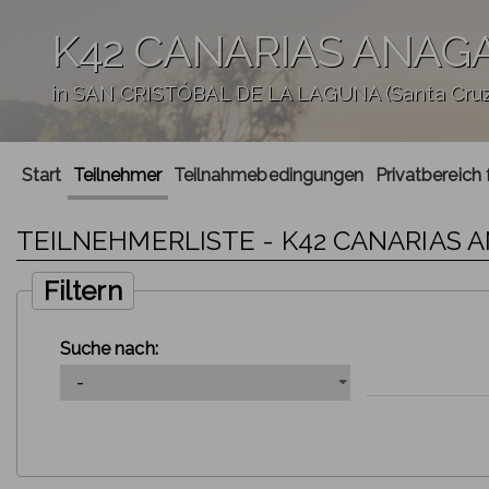
K42 CANARIAS ANAG
in SAN CRISTÓBAL DE LA LAGUNA (Santa Cruz 
';
Start
Teilnehmer
Teilnahmebedingungen
Privatbereich 
TEILNEHMERLISTE - K42 CANARIAS 
Filtern
Suche nach: