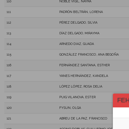
110
NOBLE VIGIL, NAYRA
111
PADRÓN BELTRÁN, LORENA
112
PÉREZ DELGADO, SILVIA
113
DÍAZ DELGADO, MIRAYMA
114
ARNEDO DIAZ, GUADA
115
GONZÁLEZ FRANCISCO, ANA BEGOÑA
116
FERNÁNDEZ SANTANA, ESTHER
117
YANES HERNÁNDEZ, KANDELA
118
LÓPEZ LÓPEZ, ROSA DELIA
119
PUIG VILANOVA, ESTER
FE
120
FYSUN, OLGA
121
ABREU DE LA PAZ, FRANCISCO