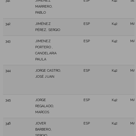
341
JIMENEZ
ESP
K42
SE
MARRERO,
PABLO
342
JIMÉNEZ
ESP
K42
MA
PÉREZ, SERGIO
343
JIMENEZ
ESP
K42
MA
PORTERO ,
CANDELARIA
PAULA
344
JORGE CASTRO,
ESP
K42
MA
JOSÉ JUAN
345
JORGE
ESP
K42
MA
REGALADO,
MARCOS
346
JOVER
ESP
K42
MA
BARBERO,
SERGIO