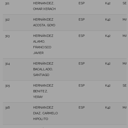
311
HERNANDEZ,
ESP
K42
SE
OMAR XERACH
312
HERNÁNDEZ
ESP
K42
MA
ACOSTA, GOYO
313
HERNÁNDEZ
ESP
K42
MA
ALAMO,
FRANCISCO
JAVIER
314
HERNÁNDEZ
ESP
K42
MA
BACALLADO,
SANTIAGO
315
HERNANDEZ
ESP
K42
SE
BENITEZ,
YERAY
316
HERNANDEZ
ESP
K42
MA
DIAZ, CARMELO
HIPOLITO