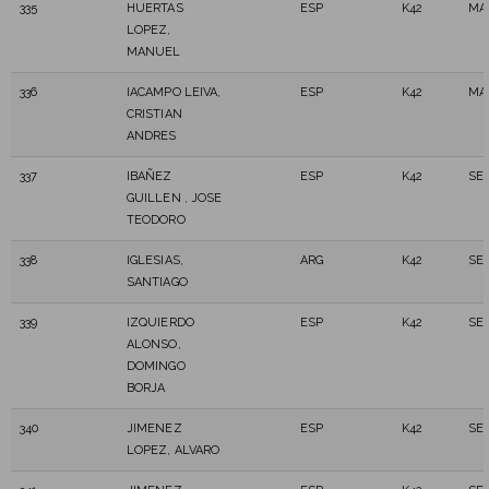
335
HUERTAS
ESP
K42
MA
LOPEZ,
MANUEL
336
IACAMPO LEIVA,
ESP
K42
MA
CRISTIAN
ANDRES
337
IBAÑEZ
ESP
K42
SE
GUILLEN , JOSE
TEODORO
338
IGLESIAS,
ARG
K42
SE
SANTIAGO
339
IZQUIERDO
ESP
K42
SE
ALONSO,
DOMINGO
BORJA
340
JIMENEZ
ESP
K42
SE
LOPEZ, ALVARO