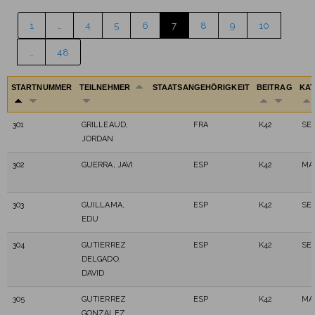
1
…
4
5
6
7
8
9
10
…
48
STARTNUMMER
TEILNEHMER
STAATSANGEHÖRIGKEIT
BEITRAG
KA
301
GRILLEAUD,
FRA
K42
SE
JORDAN
302
GUERRA, JAVI
ESP
K42
MA
303
GUILLAMA,
ESP
K42
SE
EDU
304
GUTIERREZ
ESP
K42
SE
DELGADO,
DAVID
305
GUTIERREZ
ESP
K42
MA
GONZALEZ,