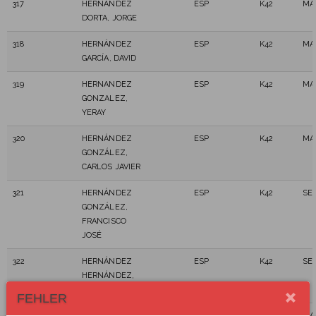
317
HERNÁNDEZ
ESP
K42
MA
DORTA, JORGE
318
HERNÁNDEZ
ESP
K42
MA
GARCÍA, DAVID
319
HERNANDEZ
ESP
K42
MA
GONZALEZ,
YERAY
320
HERNÁNDEZ
ESP
K42
MA
GONZÁLEZ,
CARLOS JAVIER
321
HERNÁNDEZ
ESP
K42
SE
GONZÁLEZ,
FRANCISCO
JOSÉ
322
HERNÁNDEZ
ESP
K42
SE
HERNÁNDEZ,
MOISÉS
FEHLER
323
HERNANDEZ
ESP
K42
MA