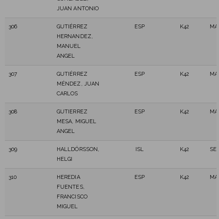
JUAN ANTONIO
306
GUTIÉRREZ
ESP
K42
MA
HERNANDEZ,
MANUEL
ANGEL
307
GUTIÉRREZ
ESP
K42
MA
MÉNDEZ, JUAN
CARLOS
308
GUTIERREZ
ESP
K42
MA
MESA, MIGUEL
ANGEL
309
HALLDÓRSSON,
ISL
K42
SE
HELGI
310
HEREDIA
ESP
K42
MA
FUENTES,
FRANCISCO
MIGUEL