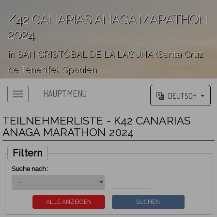
K42 CANARIAS ANAGA MARATHON
2024
in SAN CRISTÓBAL DE LA LAGUNA (Santa Cruz
de Tenerife), Spanien
';
HAUPTMENÜ
DEUTSCH
TEILNEHMERLISTE - K42 CANARIAS
ANAGA MARATHON 2024
Filtern
Suche nach: