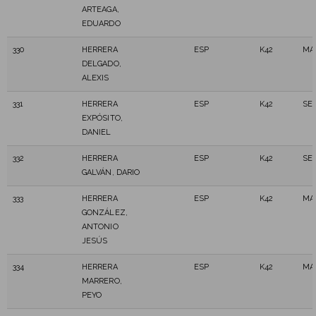
ARTEAGA,
EDUARDO
330
HERRERA
ESP
K42
MA
DELGADO,
ALEXIS
331
HERRERA
ESP
K42
SE
EXPÓSITO,
DANIEL
332
HERRERA
ESP
K42
SE
GALVÁN, DARIO
333
HERRERA
ESP
K42
MA
GONZÁLEZ,
ANTONIO
JESÚS
334
HERRERA
ESP
K42
MA
MARRERO,
PEYO