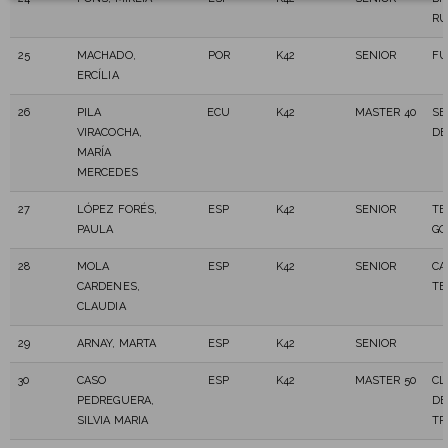
RU
25
MACHADO,
POR
K42
SENIOR
FU
ERCÍLIA
26
PILA
ECU
K42
MASTER 40
SE
VIRACOCHA,
DE
MARÍA
MERCEDES
27
LÓPEZ FORÉS,
ESP
K42
SENIOR
TE
PAULA
GO
28
MOLA
ESP
K42
SENIOR
CA
CARDENES,
TE
CLAUDIA
29
ARNAY, MARTA
ESP
K42
SENIOR
30
CASO
ESP
K42
MASTER 50
CL
PEDREGUERA,
DE
SILVIA MARIA
TR