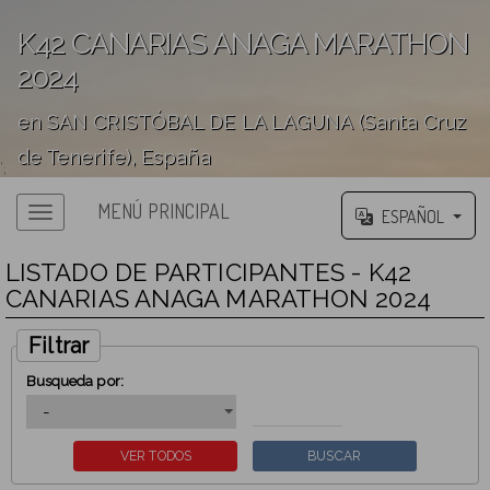
K42 CANARIAS ANAGA MARATHON
2024
en SAN CRISTÓBAL DE LA LAGUNA (Santa Cruz
de Tenerife), España
';
MENÚ PRINCIPAL
ESPAÑOL
LISTADO DE PARTICIPANTES - K42
CANARIAS ANAGA MARATHON 2024
Filtrar
Busqueda por: