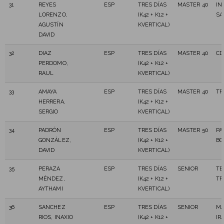
31
REYES
ESP
TRES DÍAS
MASTER 40
IN
LORENZO,
(K42 + K12 +
SA
AGUSTÍN
KVERTICAL)
DAVID
32
DIAZ
ESP
TRES DÍAS
MASTER 40
CD
PERDOMO,
(K42 + K12 +
RAUL
KVERTICAL)
33
AMAYA
ESP
TRES DÍAS
MASTER 40
TR
HERRERA,
(K42 + K12 +
SERGIO
KVERTICAL)
34
PADRÓN
ESP
TRES DÍAS
MASTER 50
PA
GONZÁLEZ,
(K42 + K12 +
B
DAVID
KVERTICAL)
35
PERAZA
ESP
TRES DÍAS
SENIOR
TE
MÉNDEZ,
(K42 + K12 +
TR
AYTHAMI
KVERTICAL)
36
SANCHEZ
ESP
TRES DÍAS
SENIOR
M
RIOS, INAXIO
(K42 + K12 +
IR