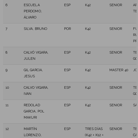
6
ESCUELA
ESP
K42
SENIOR
AR
PERDOMO,
TE
ÁLVARO
7
SILVA, BRUNO
POR
K42
SENIOR
FU
RU
PR
8
CALVÓ VIGARA,
ESP
K42
SENIOR
TE
JULEN
GO
9
GIL GARCIA,
ESP
K42
MASTER 40
JO
JESUS
10
CALVO VIGARA,
ESP
K42
SENIOR
TE
IVAN
GO
11
REDOLAD
ESP
K42
SENIOR
S
GARCIA, POL
MAKURI
12
MARTÍN
ESP
TRES DÍAS
SENIOR
TE
LORENZO,
(K42 + K12 +
CA