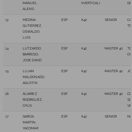
MANUEL
KVERTICAL)
GR
ALEXIS
13
MEDINA
ESP
K42
SENIOR
CA
GUTIÉRREZ,
TE
OSWALDO
LUIS
14
LUTZARDO
ESP
K42
MASTER 40
TE
BARROSO,
OU
JOSE DAVID
15
LUJAN
ESP
K42
MASTER 40
JO
MALDONADO,
AGUSTIN
16
ÁLVAREZ
ESP
K42
MASTER 40
CD
RODRIGUEZ,
SO
CHUS
VA
17
GARCÍA
ESP
K42
SENIOR
NO
MARTIN,
YACOMAR