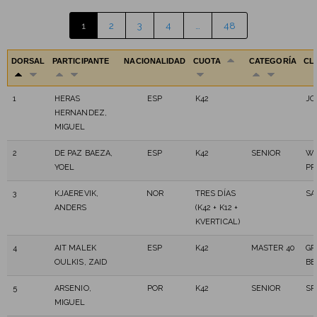
1
2
3
4
…
48
DORSAL
PARTICIPANTE
NACIONALIDAD
CUOTA
CATEGORÍA
CL
1
HERAS
ESP
K42
JO
HERNANDEZ,
MIGUEL
2
DE PAZ BAEZA,
ESP
K42
SENIOR
WI
YOEL
PR
3
KJAEREVIK,
NOR
TRES DÍAS
S
ANDERS
(K42 + K12 +
KVERTICAL)
4
AIT MALEK
ESP
K42
MASTER 40
GR
OULKIS, ZAID
BE
5
ARSENIO,
POR
K42
SENIOR
SP
MIGUEL