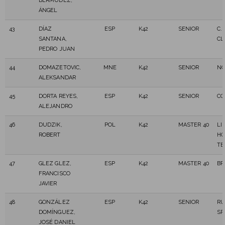
BERMÚDEZ,
ÁNGEL
43
DÍAZ
ESP
K42
SENIOR
C. 
SANTANA,
CL
PEDRO JUAN
44
DOMAZETOVIC,
MNE
K42
SENIOR
NO
ALEKSANDAR
45
DORTA REYES,
ESP
K42
SENIOR
CO
ALEJANDRO
46
DUDZIK,
POL
K42
MASTER 40
LI
ROBERT
HO
TE
47
GLEZ GLEZ,
ESP
K42
MASTER 40
BR
FRANCISCO
JAVIER
48
GONZÁLEZ
ESP
K42
SENIOR
RU
DOMÍNGUEZ,
SP
JOSÉ DANIEL