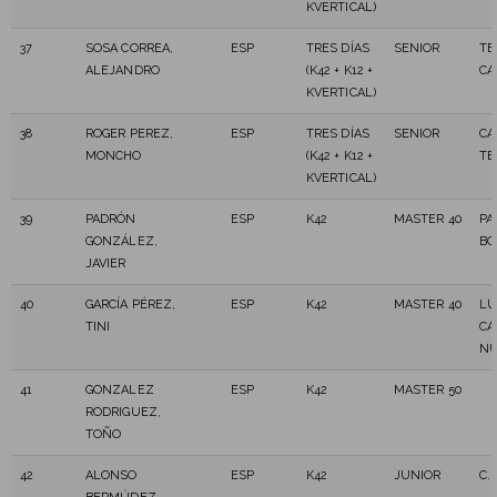
KVERTICAL)
37
SOSA CORREA,
ESP
TRES DÍAS
SENIOR
TE
ALEJANDRO
(K42 + K12 +
CA
KVERTICAL)
38
ROGER PEREZ,
ESP
TRES DÍAS
SENIOR
CA
MONCHO
(K42 + K12 +
TE
KVERTICAL)
39
PADRÓN
ESP
K42
MASTER 40
PA
GONZÁLEZ,
B
JAVIER
40
GARCÍA PÉREZ,
ESP
K42
MASTER 40
LU
TINI
CA
NU
41
GONZALEZ
ESP
K42
MASTER 50
RODRIGUEZ,
TOÑO
42
ALONSO
ESP
K42
JUNIOR
C.