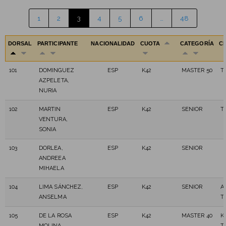
1
2
3
4
5
6
…
48
DORSAL
PARTICIPANTE
NACIONALIDAD
CUOTA
CATEGORÍA
C
101
DOMINGUEZ
ESP
K42
MASTER 50
T
AZPELETA,
NURIA
102
MARTIN
ESP
K42
SENIOR
T
VENTURA,
SONIA
103
DORLEA,
ESP
K42
SENIOR
ANDREEA
MIHAELA
104
LIMA SÁNCHEZ,
ESP
K42
SENIOR
A
ANSELMA
T
105
DE LA ROSA
ESP
K42
MASTER 40
K
MOLINA,
T