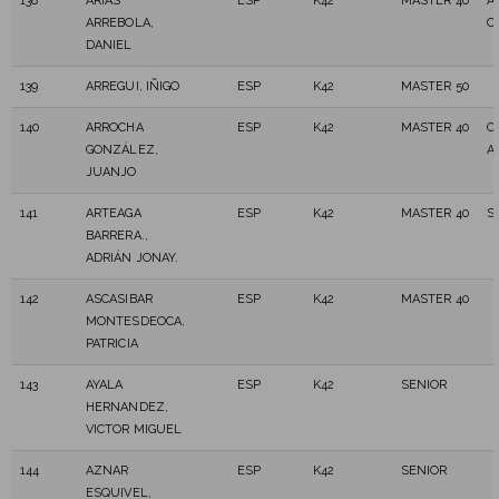
138
ARIAS
ESP
K42
MASTER 40
A
ARREBOLA,
C
DANIEL
139
ARREGUI, IÑIGO
ESP
K42
MASTER 50
140
ARROCHA
ESP
K42
MASTER 40
C
GONZÁLEZ,
A
JUANJO
141
ARTEAGA
ESP
K42
MASTER 40
S
BARRERA.,
ADRIÁN JONAY.
142
ASCASIBAR
ESP
K42
MASTER 40
MONTESDEOCA,
PATRICIA
143
AYALA
ESP
K42
SENIOR
HERNANDEZ,
VICTOR MIGUEL
144
AZNAR
ESP
K42
SENIOR
ESQUIVEL,