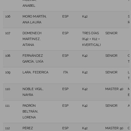
ANABEL
106
MORO MARTÍN,
ESP
K42
S
ANA LAURA
R
107
DOMENECH
ESP
TRES DÍAS
SENIOR
MARTINEZ,
(K42 + K12 +
AITANA
KVERTICAL)
108
FERNÁNDEZ
ESP
K42
SENIOR
C
GARCÍA, UXÍA
T
109
LARA, FEDERICA
ITA
K42
SENIOR
L
T
110
NOBLE VIGIL,
ESP
K42
MASTER 40
M
NAYRA
E
111
PADRÓN
ESP
K42
SENIOR
A
BELTRÁN,
LORENA
112
PÉREZ
ESP
K42
MASTER 50
C