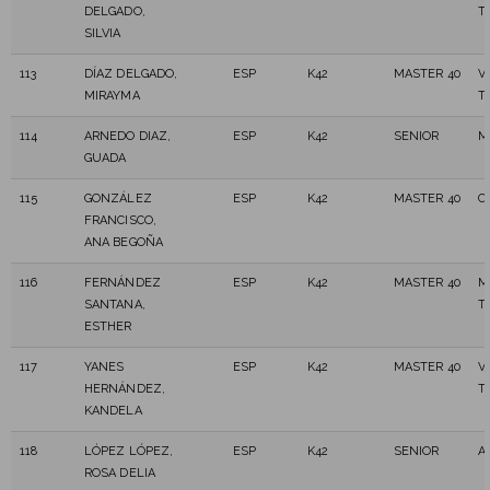
DELGADO,
T
SILVIA
113
DÍAZ DELGADO,
ESP
K42
MASTER 40
V
MIRAYMA
T
114
ARNEDO DIAZ,
ESP
K42
SENIOR
M
GUADA
115
GONZÁLEZ
ESP
K42
MASTER 40
C
FRANCISCO,
ANA BEGOÑA
116
FERNÁNDEZ
ESP
K42
MASTER 40
M
SANTANA,
T
ESTHER
117
YANES
ESP
K42
MASTER 40
V
HERNÁNDEZ,
T
KANDELA
118
LÓPEZ LÓPEZ,
ESP
K42
SENIOR
A
ROSA DELIA