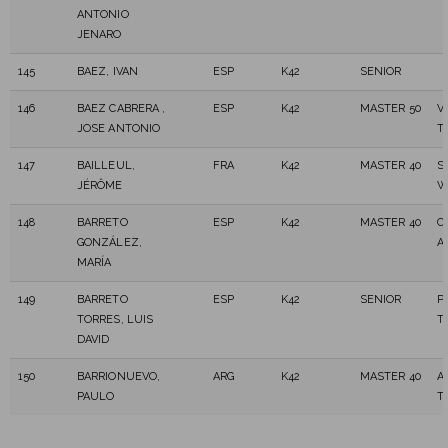
ANTONIO
JENARO
145
BAEZ, IVAN
ESP
K42
SENIOR
146
BAEZ CABRERA ,
ESP
K42
MASTER 50
V
JOSE ANTONIO
T
147
BAILLEUL,
FRA
K42
MASTER 40
S
JÉRÔME
W
148
BARRETO
ESP
K42
MASTER 40
C
GONZÁLEZ,
A
MARÍA
149
BARRETO
ESP
K42
SENIOR
P
TORRES, LUIS
T
DAVID
150
BARRIONUEVO,
ARG
K42
MASTER 40
A
PAULO
T