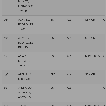
NUÑEZ,
FRANCISCO
JAVIER
133
ALVAREZ
ESP
K42
SENIOR
O
RODRIGUEZ,
JORGE
134
ÁLVAREZ
ESP
K42
SENIOR
RODRÍGUEZ,
BRUNO
135
AMARO
ESP
K42
MASTER 40
C
MORALES,
CHANITO
136
ARBURUA,
FRA
K42
SENIOR
NICOLAS
137
ARENCIBIA
ESP
K42
C
ALMEIDA,
ANTONIO