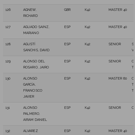
126
AGNEW,
GBR
K42
MASTER 40
RICHARD
127
AGUADO SAINZ,
ESP
K42
MASTER 40
MARIANO
128
AGUSTÍ
ESP
K42
SENIOR
S
SANCHIS, DAVID
V
129
ALONSO DEL
ESP
K42
SENIOR
C
ROSARIO, JAIRO
T
130
ALONSO
ESP
K42
MASTER 60
C
GARCÍA,
T
FRANCISCO
T
JAVIER
131
ALONSO
ESP
K42
SENIOR
C
PALMERO,
AIRAM DANIEL
132
ALVAREZ
ESP
K42
MASTER 40