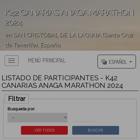
K42 CANARIAS ANAGA MARATHON
2024
en SAN CRISTÓBAL DE LA LAGUNA (Santa Cruz
de Tenerife), España
';
MENÚ PRINCIPAL
ESPAÑOL
LISTADO DE PARTICIPANTES - K42
CANARIAS ANAGA MARATHON 2024
Filtrar
Busqueda por: