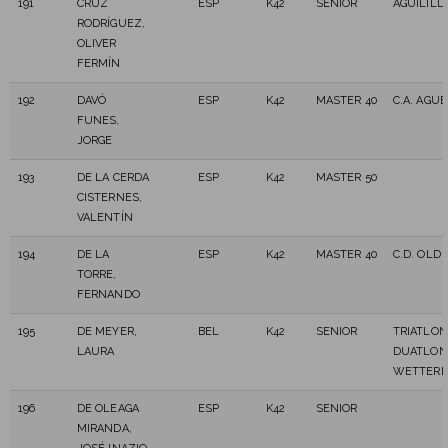
191
CRUZ
ESP
K42
SENIOR
AGUILILL
RODRÍGUEZ,
OLIVER
FERMÍN
192
DAVÓ
ESP
K42
MASTER 40
C.A. AGU
FUNES,
JORGE
193
DE LA CERDA
ESP
K42
MASTER 50
CISTERNES,
VALENTÍN
194
DE LA
ESP
K42
MASTER 40
C.D. OLD 
TORRE,
FERNANDO
195
DE MEYER,
BEL
K42
SENIOR
TRIATLON
LAURA
DUATLON
WETTER
196
DE OLEAGA
ESP
K42
SENIOR
MIRANDA,