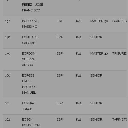
PÉREZ , JOSÉ
FRANCISCO
157
BOLDRINI,
ITA
K42
MASTER 50
I CAN FLY
MASSIMO
158
BONIFACE,
FRA
K42
SENIOR
SALOMÉ
159
BORDÓN
ESP
K42
MASTER 40
TRISURES
GUERRA,
ANCOR
160
BORGES
ESP
K42
SENIOR
DÍAZ,
HECTOR
MANUEL
161
BORNAY,
ESP
K42
SENIOR
JORGE
162
BOSCH
ESP
K42
SENIOR
TAPINETS
PONS, TONI