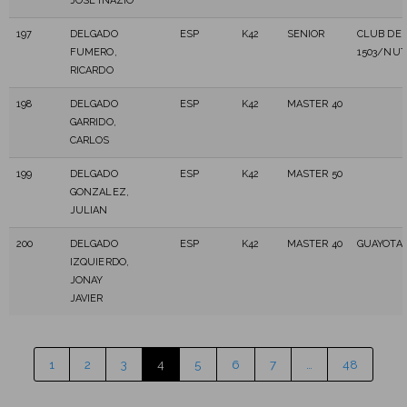
JOSÉ INAZIO
197
DELGADO
ESP
K42
SENIOR
CLUB DE
FUMERO,
1503/NU
RICARDO
198
DELGADO
ESP
K42
MASTER 40
GARRIDO,
CARLOS
199
DELGADO
ESP
K42
MASTER 50
GONZALEZ,
JULIAN
200
DELGADO
ESP
K42
MASTER 40
GUAYOTA 
IZQUIERDO,
JONAY
JAVIER
1
2
3
4
5
6
7
…
48