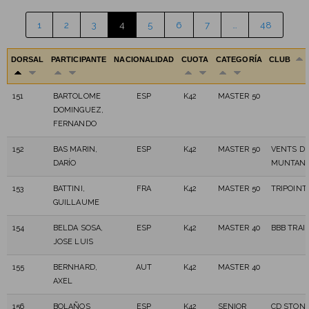
1
2
3
4
5
6
7
…
48
DORSAL
PARTICIPANTE
NACIONALIDAD
CUOTA
CATEGORÍA
CLUB
151
BARTOLOME
ESP
K42
MASTER 50
DOMINGUEZ,
FERNANDO
152
BAS MARIN,
ESP
K42
MASTER 50
VENTS D
DARÍO
MUNTAN
153
BATTINI,
FRA
K42
MASTER 50
TRIPOINT
GUILLAUME
154
BELDA SOSA,
ESP
K42
MASTER 40
BBB TRAI
JOSE LUIS
155
BERNHARD,
AUT
K42
MASTER 40
AXEL
156
BOLAÑOS
ESP
K42
SENIOR
CD STONE