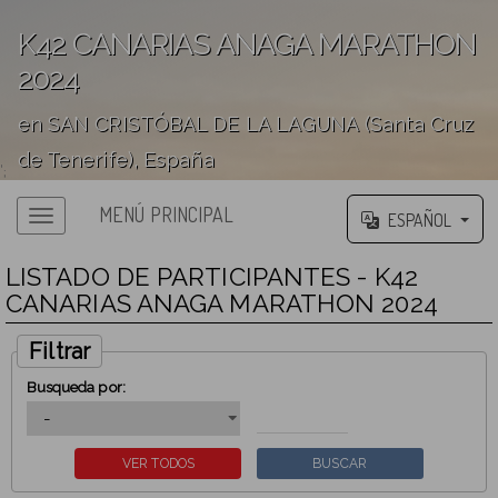
K42 CANARIAS ANAGA MARATHON
2024
en SAN CRISTÓBAL DE LA LAGUNA (Santa Cruz
de Tenerife), España
';
MENÚ PRINCIPAL
ESPAÑOL
LISTADO DE PARTICIPANTES - K42
CANARIAS ANAGA MARATHON 2024
Filtrar
Busqueda por: