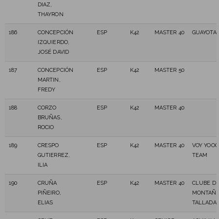
DIAZ,
THAYRON
186
CONCEPCIÓN
ESP
K42
MASTER 40
GUAYOTA 
IZQUIERDO,
JOSÉ DAVID
187
CONCEPCIÓN
ESP
K42
MASTER 50
MARTIN,
FREDY
188
CORZO
ESP
K42
MASTER 40
BRUÑAS,
ROCIO
189
CRESPO
ESP
K42
MASTER 40
VOY YOOO
GUTIERREZ,
TEAM
ILIA
190
CRUÑA
ESP
K42
MASTER 40
CLUBE D
PIÑEIRO,
MONTAÑA
ELIAS
TALLADA