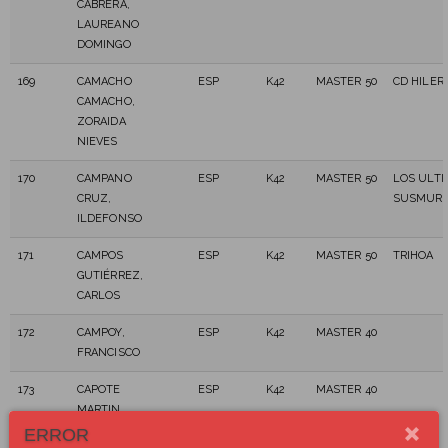
CABRERA,
LAUREANO
DOMINGO
169
CAMACHO
ESP
K42
MASTER 50
CD HILER
CAMACHO,
ZORAIDA
NIEVES
170
CAMPANO
ESP
K42
MASTER 50
LOS ULT
CRUZ,
SUSMURA
ILDEFONSO
171
CAMPOS
ESP
K42
MASTER 50
TRIHOA
GUTIÉRREZ,
CARLOS
172
CAMPOY,
ESP
K42
MASTER 40
FRANCISCO
173
CAPOTE
ESP
K42
MASTER 40
MARTIN,
VICENTE
ERROR