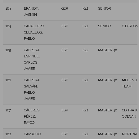
163
BRANDT,
GER
K42
SENIOR
JASMIN
164
CABALLERO
ESP
K42
SENIOR
C.D STON
CEBALLOS,
PABLO
165
CABRERA
ESP
K42
MASTER 40
ESPINEL,
CARLOS
JAVIER
166
CABRERA
ESP
K42
MASTER 40
MELENU
GALVÁN,
TEAM
PABLO
JAVIER
167
CÁCERES
ESP
K42
MASTER 40
CD TRAJ
PÉREZ,
ODECAN
RAYCO
168
CAMACHO
ESP
K42
MASTER 40
NORTRAI