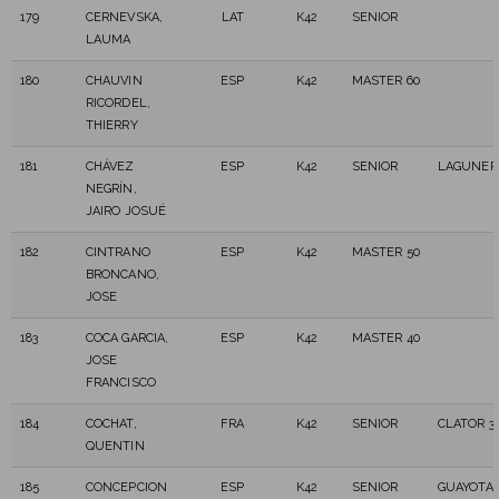
179
CERNEVSKA,
LAT
K42
SENIOR
LAUMA
180
CHAUVIN
ESP
K42
MASTER 60
RICORDEL,
THIERRY
181
CHÁVEZ
ESP
K42
SENIOR
LAGUNER
NEGRÍN,
JAIRO JOSUÉ
182
CINTRANO
ESP
K42
MASTER 50
BRONCANO,
JOSE
183
COCA GARCIA,
ESP
K42
MASTER 40
JOSE
FRANCISCO
184
COCHAT,
FRA
K42
SENIOR
CLATOR 3.
QUENTIN
185
CONCEPCION
ESP
K42
SENIOR
GUAYOTA 