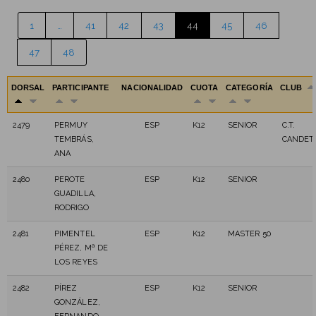
1
…
41
42
43
44
45
46
47
48
DORSAL
PARTICIPANTE
NACIONALIDAD
CUOTA
CATEGORÍA
CLUB
2479
PERMUY
ESP
K12
SENIOR
C.T.
TEMBRÁS,
CANDET
ANA
2480
PEROTE
ESP
K12
SENIOR
GUADILLA,
RODRIGO
2481
PIMENTEL
ESP
K12
MASTER 50
PÉREZ, Mª DE
LOS REYES
2482
PÍREZ
ESP
K12
SENIOR
GONZÁLEZ,