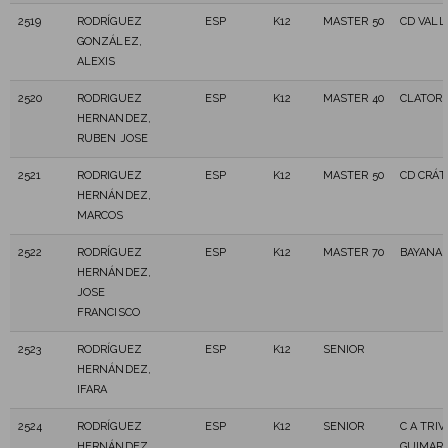
2519
RODRÍGUEZ
ESP
K12
MASTER 50
CD VALL
GONZÁLEZ,
ALEXIS
2520
RODRIGUEZ
ESP
K12
MASTER 40
CLATOR 3
HERNANDEZ,
RUBEN JOSE
2521
RODRIGUEZ
ESP
K12
MASTER 50
CD CRÁT
HERNÁNDEZ,
MARCOS
2522
RODRÍGUEZ
ESP
K12
MASTER 70
BAYANA
HERNÁNDEZ,
JOSE
FRANCISCO
2523
RODRÍGUEZ
ESP
K12
SENIOR
HERNÁNDEZ,
IFARA
2524
RODRÍGUEZ
ESP
K12
SENIOR
C A TRI
HERNÁNDEZ,
GUIMAR