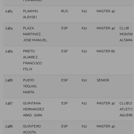
FERNANDO
2483
PLAKHIN,
RUS
K12
MASTER 40
ALEKSEI
2484
PLAZA
ESP
K12
MASTER 40
CLUB
MARTINEZ,
MONTAÑ
JOSE MANUEL
ALTAMA
2485
PRIETO
ESP
K12
MASTER 60
ALVAREZ,
FRANCISCO
FELIX
2486
PUEYO
ESP
K12
SENIOR
YEGUAS,
MARTA
2487
QUINTANA
ESP
K12
MASTER 40
CLUB D
HERNANDEZ
ATLETI
ABAD, SARA
AGUERE
2488
QUINTERO
ESP
K12
MASTER 40
ACOSTA,