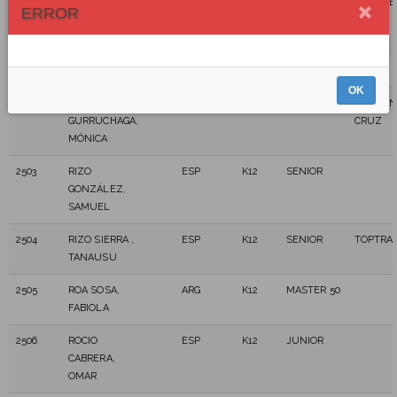
2500
REYES
ESP
K12
SENIOR
AMORSE
ERROR
RODRÍGUEZ,
TRAIL
EDUARDO
2501
RIBEIRO, SOFIA
ESP
K12
SENIOR
OK
2502
RIO
ESP
K12
MASTER 40
CCT SAN
GURRUCHAGA,
CRUZ
MÓNICA
2503
RIZO
ESP
K12
SENIOR
GONZÁLEZ,
SAMUEL
2504
RIZO SIERRA ,
ESP
K12
SENIOR
TOPTRAI
TANAUSU
2505
ROA SOSA,
ARG
K12
MASTER 50
FABIOLA
2506
ROCIO
ESP
K12
JUNIOR
CABRERA,
OMAR