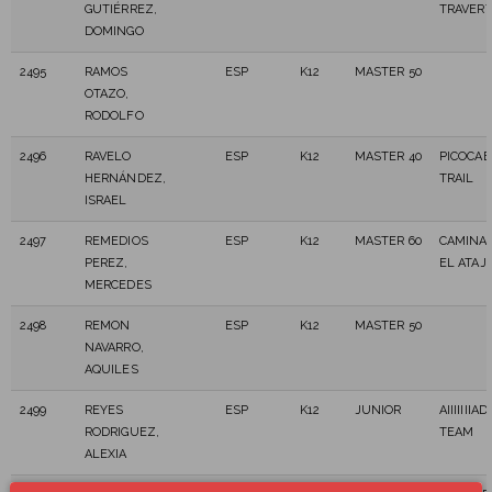
GUTIÉRREZ,
TRAVER
DOMINGO
2495
RAMOS
ESP
K12
MASTER 50
OTAZO,
RODOLFO
2496
RAVELO
ESP
K12
MASTER 40
PICOCAB
HERNÁNDEZ,
TRAIL
ISRAEL
2497
REMEDIOS
ESP
K12
MASTER 60
CAMINA
PEREZ,
EL ATAJ
MERCEDES
2498
REMON
ESP
K12
MASTER 50
NAVARRO,
AQUILES
2499
REYES
ESP
K12
JUNIOR
AIIIIIII
RODRIGUEZ,
TEAM
ALEXIA