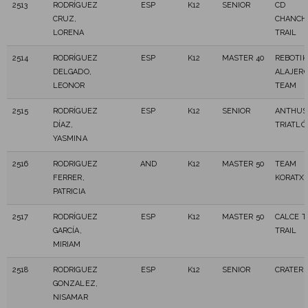
2513
RODRÍGUEZ
ESP
K12
SENIOR
CD
CRUZ,
CHANCH
LORENA
TRAIL
2514
RODRÍGUEZ
ESP
K12
MASTER 40
REBOTIK
DELGADO,
ALAJERÓ
LEONOR
TEAM
2515
RODRÍGUEZ
ESP
K12
SENIOR
ANTHUS
DÍAZ,
TRIATLÓ
YASMINA
2516
RODRIGUEZ
AND
K12
MASTER 50
TEAM
FERRER,
KORATX
PATRICIA
2517
RODRÍGUEZ
ESP
K12
MASTER 50
CALCE 
GARCÍA,
TRAIL
MIRIAM
2518
RODRIGUEZ
ESP
K12
SENIOR
CRATER 
GONZALEZ,
NISAMAR