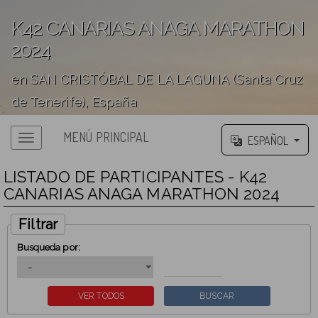
K42 CANARIAS ANAGA MARATHON
2024
en SAN CRISTÓBAL DE LA LAGUNA (Santa Cruz
de Tenerife), España
';
MENÚ PRINCIPAL
ESPAÑOL
LISTADO DE PARTICIPANTES - K42
CANARIAS ANAGA MARATHON 2024
Filtrar
Busqueda por: