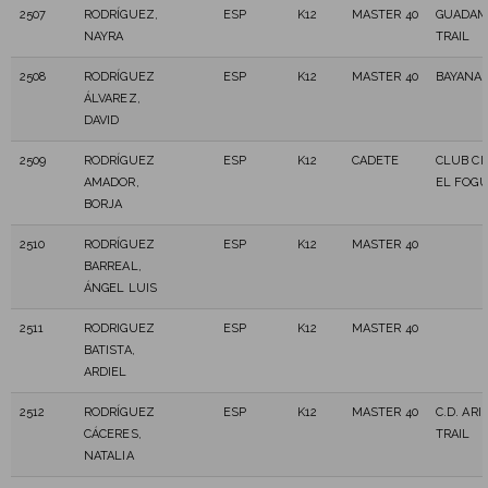
2507
RODRÍGUEZ,
ESP
K12
MASTER 40
GUADAM
NAYRA
TRAIL
2508
RODRÍGUEZ
ESP
K12
MASTER 40
BAYANA
ÁLVAREZ,
DAVID
2509
RODRÍGUEZ
ESP
K12
CADETE
CLUB CI
AMADOR,
EL FOG
BORJA
2510
RODRÍGUEZ
ESP
K12
MASTER 40
BARREAL,
ÁNGEL LUIS
2511
RODRIGUEZ
ESP
K12
MASTER 40
BATISTA,
ARDIEL
2512
RODRÍGUEZ
ESP
K12
MASTER 40
C.D. AR
CÁCERES,
TRAIL
NATALIA