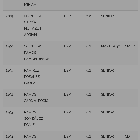
MIRIAM
2489
QUINTERO
ESP
K12
SENIOR
GARCÍA,
NUHAZET
ADRIÁN
2490
QUINTERO
ESP
K12
MASTER 40
CM LAUR
RAMOS,
RAMON JESÚS
2491
RAMÍREZ
ESP
K12
SENIOR
ROSALES,
PAULA
2492
RAMOS
ESP
K12
SENIOR
GARCIA, ROCIO
2493
RAMOS
ESP
K12
SENIOR
GONZÁLEZ,
DANIEL
2494
RAMOS
ESP
K12
SENIOR
CD