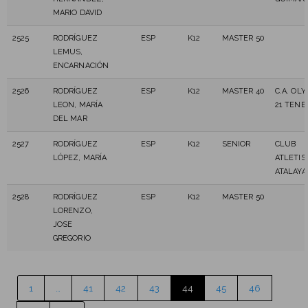
MARIO DAVID
2525
RODRÍGUEZ
ESP
K12
MASTER 50
LEMUS,
ENCARNACIÓN
2526
RODRÍGUEZ
ESP
K12
MASTER 40
C.A. OL
LEON, MARÍA
21 TENE
DEL MAR
2527
RODRÍGUEZ
ESP
K12
SENIOR
CLUB
LÓPEZ, MARÍA
ATLETI
ATALAYA
2528
RODRÍGUEZ
ESP
K12
MASTER 50
LORENZO,
JOSE
GREGORIO
1
…
41
42
43
44
45
46