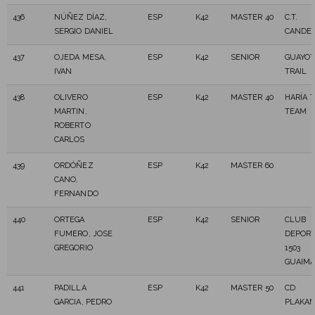
436
NÚÑEZ DÍAZ,
ESP
K42
MASTER 40
C.T.
SERGIO DANIEL
CANDE
437
OJEDA MESA,
ESP
K42
SENIOR
GUAYOT
IVAN
TRAIL
438
OLIVERO
ESP
K42
MASTER 40
HARÍA T
MARTIN,
TEAM
ROBERTO
CARLOS
439
ORDÓÑEZ
ESP
K42
MASTER 60
CANO,
FERNANDO
440
ORTEGA
ESP
K42
SENIOR
CLUB
FUMERO, JOSE
DEPORT
GREGORIO
1503
GUAIM
441
PADILLA
ESP
K42
MASTER 50
CD
GARCIA, PEDRO
PLAKAN