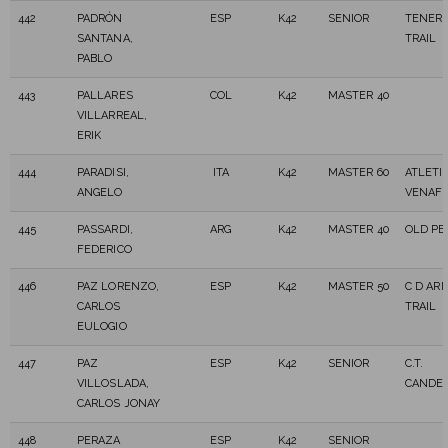
442
PADRÓN
ESP
K42
SENIOR
TENERI
SANTANA,
TRAIL
PABLO
443
PALLARES
COL
K42
MASTER 40
VILLARREAL,
ERIK
444
PARADISI,
ITA
K42
MASTER 60
ATLETI
ANGELO
VENAF
445
PASSARDI,
ARG
K42
MASTER 40
OLD PE
FEDERICO
446
PAZ LORENZO,
ESP
K42
MASTER 50
C D AR
CARLOS
TRAIL
EULOGIO
447
PAZ
ESP
K42
SENIOR
C.T.
VILLOSLADA,
CANDE
CARLOS JONAY
448
PERAZA
ESP
K42
SENIOR