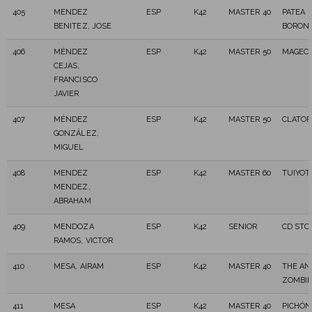
405
MENDEZ
ESP
K42
MASTER 40
PATEA 
BENITEZ, JOSE
BORON
406
MÉNDEZ
ESP
K42
MASTER 50
MAGEC 
CEJAS,
FRANCISCO
JAVIER
407
MÉNDEZ
ESP
K42
MASTER 50
CLATOR 
GONZÁLEZ,
MIGUEL
408
MENDEZ
ESP
K42
MASTER 60
TUIYOT
MENDEZ,
ABRAHAM
409
MENDOZA
ESP
K42
SENIOR
CD STO
RAMOS, VICTOR
410
MESA, AIRAM
ESP
K42
MASTER 40
THE AN
ZOMBI
411
MESA
ESP
K42
MASTER 40
PICHÓN