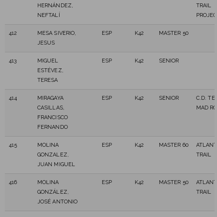
HERNÁNDEZ,
TRAIL
NEFTALÍ
PROJEC
412
MESA SIVERIO,
ESP
K42
MASTER 50
JESUS
413
MIGUEL
ESP
K42
SENIOR
ESTÉVEZ,
TERESA
414
MIRAGAYA
ESP
K42
SENIOR
C.D. T
CASILLAS,
MAD R
FRANCISCO
FERNANDO
415
MOLINA
ESP
K42
MASTER 60
ATLAN
GONZALEZ,
TRAIL
JUAN MIGUEL
416
MOLINA
ESP
K42
MASTER 50
ATLAN
GONZÁLEZ,
TRAIL
JOSÉ ANTONIO