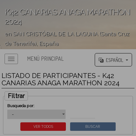
K42 CANARIAS ANAGA MARATHON
2024
en SAN CRISTÓBAL DE LA LAGUNA (Santa Cruz
de Tenerife), España
';
MENÚ PRINCIPAL
ESPAÑOL
LISTADO DE PARTICIPANTES - K42
CANARIAS ANAGA MARATHON 2024
Filtrar
Busqueda por: