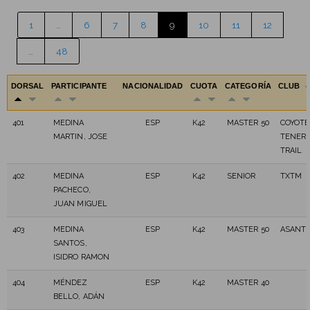
1
…
6
7
8
9
10
11
12
…
48
DORSAL
PARTICIPANTE
NACIONALIDAD
CUOTA
CATEGORÍA
CLUB
401
MEDINA
ESP
K42
MASTER 50
COYOTE
MARTIN, JOSE
TENERI
TRAIL
402
MEDINA
ESP
K42
SENIOR
TXTM
PACHECO,
JUAN MIGUEL
403
MEDINA
ESP
K42
MASTER 50
ASANT
SANTOS,
ISIDRO RAMON
404
MÉNDEZ
ESP
K42
MASTER 40
BELLO, ADÁN