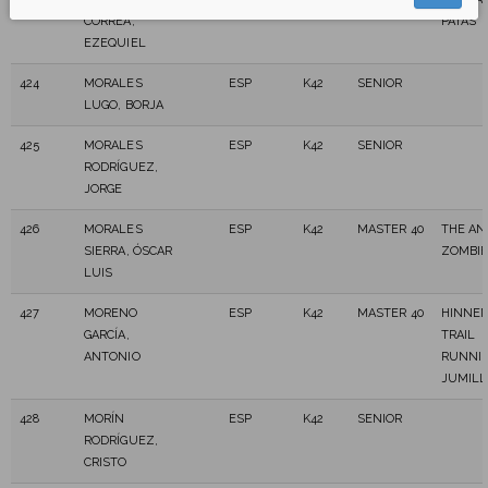
CORREA,
PATAS
EZEQUIEL
424
MORALES
ESP
K42
SENIOR
LUGO, BORJA
425
MORALES
ESP
K42
SENIOR
RODRÍGUEZ,
JORGE
426
MORALES
ESP
K42
MASTER 40
THE AN
SIERRA, ÓSCAR
ZOMBI
LUIS
427
MORENO
ESP
K42
MASTER 40
HINNEN
GARCÍA,
TRAIL
ANTONIO
RUNNI
JUMILL
428
MORÍN
ESP
K42
SENIOR
RODRÍGUEZ,
CRISTO