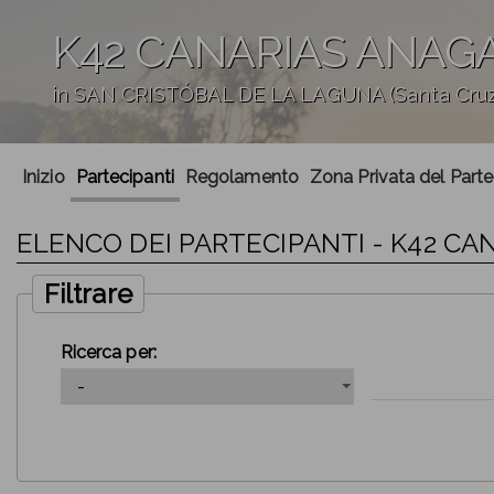
K42 CANARIAS ANAG
in SAN CRISTÓBAL DE LA LAGUNA (Santa Cruz 
';
Inizio
Partecipanti
Regolamento
Zona Privata del Part
ELENCO DEI PARTECIPANTI - K42 C
Filtrare
Ricerca per: