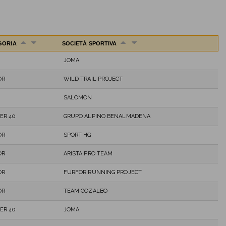
GORIA
SOCIETÀ SPORTIVA
JOMA
OR
WILD TRAIL PROJECT
SALOMON
ER 40
GRUPO ALPINO BENALMADENA
OR
SPORT HG
OR
ARISTA PRO TEAM
OR
FURFOR RUNNING PROJECT
OR
TEAM GOZALBO
ER 40
JOMA