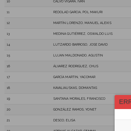
10
CALVO VIGARA, IVAN
11
REDOLAD GARCIA, POL MAKURI
12
MARTÍN LORENZO, MANUEL ALEXIS
13
MEDINA GUTIÉRREZ, OSWALDO LUIS
14
LUTZARDO BARROSO, JOSE DAVID
15
LUJAN MALDONADO, AGUSTIN
16
ÁLVAREZ RODRIGUEZ, CHUS
17
GARCÍA MARTIN, YACOMAR
18
KAVALIAUSKAS, DOMANTAS
19
SANTANA MORALES, FRANCISCO
ER
20
GONZÁLEZ RAMOS, YONET
21
DESCO, ELISA