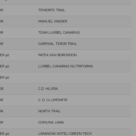
OR
TENERIFE TRAIL
OR
MANUEL IRADIER
OR
TEAM LURBEL CANARIAS
OR
CARPHIAL TEROR TRAIL
ER 40
PATEA SAN BORONDON
ER 40
LURBEL CANARIAS NUTRIFORMA
ER 50
OR
C.D. HILERA
OR
C. D. CLUMONFIR
OR
NORTH TRAIL
OR
COMUNA JAIRA
ER 40
LIMANOVA HOTEL/GREEN-TECH