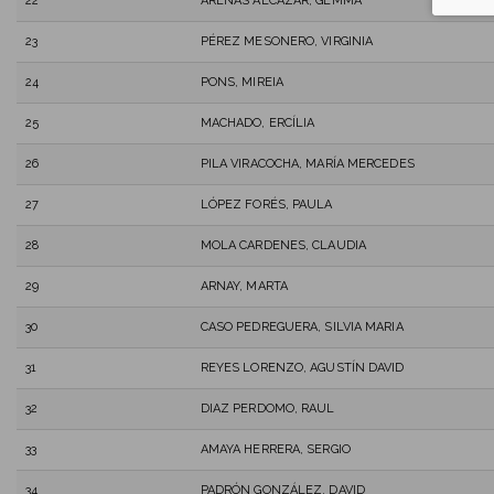
22
ARENAS ALCAZAR, GEMMA
23
PÉREZ MESONERO, VIRGINIA
24
PONS, MIREIA
25
MACHADO, ERCÍLIA
26
PILA VIRACOCHA, MARÍA MERCEDES
27
LÓPEZ FORÉS, PAULA
28
MOLA CARDENES, CLAUDIA
29
ARNAY, MARTA
30
CASO PEDREGUERA, SILVIA MARIA
31
REYES LORENZO, AGUSTÍN DAVID
32
DIAZ PERDOMO, RAUL
33
AMAYA HERRERA, SERGIO
34
PADRÓN GONZÁLEZ, DAVID