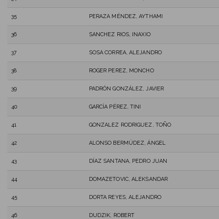
35
PERAZA MÉNDEZ, AYTHAMI
36
SANCHEZ RIOS, INAXIO
37
SOSA CORREA, ALEJANDRO
38
ROGER PEREZ, MONCHO
39
PADRÓN GONZÁLEZ, JAVIER
40
GARCÍA PÉREZ, TINI
41
GONZALEZ RODRIGUEZ, TOÑO
42
ALONSO BERMÚDEZ, ÁNGEL
43
DÍAZ SANTANA, PEDRO JUAN
44
DOMAZETOVIC, ALEKSANDAR
45
DORTA REYES, ALEJANDRO
46
DUDZIK, ROBERT