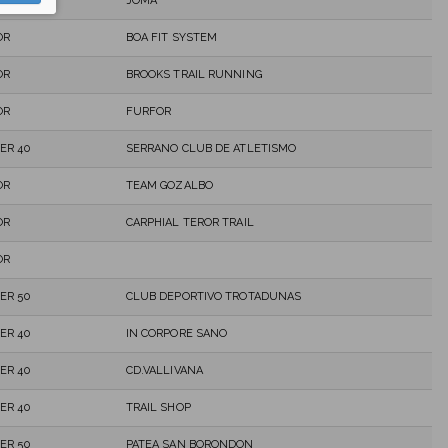
ER 40
JOMA
OR
BOA FIT SYSTEM
OR
BROOKS TRAIL RUNNING
OR
FURFOR
ER 40
SERRANO CLUB DE ATLETISMO
OR
TEAM GOZALBO
OR
CARPHIAL TEROR TRAIL
OR
ER 50
CLUB DEPORTIVO TROTADUNAS
ER 40
IN CORPORE SANO
ER 40
CD.VALLIVANA
ER 40
TRAIL SHOP
ER 50
PATEA SAN BORONDON