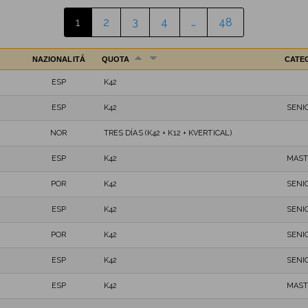
1
2
3
4
…
48
NAZIONALITÁ
QUOTA
CATE
ESP
K42
ESP
K42
SENI
NOR
TRES DÍAS (K42 + K12 + KVERTICAL)
ESP
K42
MAST
POR
K42
SENI
ESP
K42
SENI
POR
K42
SENI
ESP
K42
SENI
ESP
K42
MAST