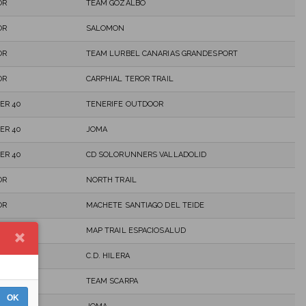
OR
TEAM GOZALBO
OR
SALOMON
OR
TEAM LURBEL CANARIAS GRANDESPORT
OR
CARPHIAL TEROR TRAIL
ER 40
TENERIFE OUTDOOR
ER 40
JOMA
ER 40
CD SOLORUNNERS VALLADOLID
OR
NORTH TRAIL
OR
MACHETE SANTIAGO DEL TEIDE
ER 40
MAP TRAIL ESPACIOSALUD
OR
C.D. HILERA
ER 40
TEAM SCARPA
OK