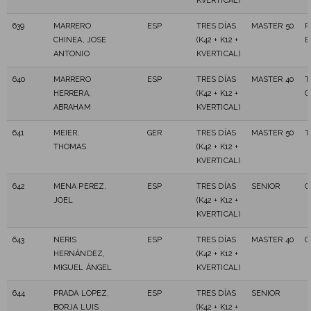
KVERTICAL)
639
MARRERO
ESP
TRES DÍAS
MASTER 50
P
CHINEA, JOSE
(K42 + K12 +
B
ANTONIO
KVERTICAL)
640
MARRERO
ESP
TRES DÍAS
MASTER 40
T
HERRERA,
(K42 + K12 +
C
ABRAHAM
KVERTICAL)
641
MEIER,
GER
TRES DÍAS
MASTER 50
T
THOMAS
(K42 + K12 +
KVERTICAL)
642
MENA PEREZ,
ESP
TRES DÍAS
SENIOR
C
JOEL
(K42 + K12 +
KVERTICAL)
643
NERIS
ESP
TRES DÍAS
MASTER 40
C
HERNÁNDEZ,
(K42 + K12 +
MIGUEL ÁNGEL
KVERTICAL)
644
PRADA LOPEZ,
ESP
TRES DÍAS
SENIOR
BORJA LUIS
(K42 + K12 +