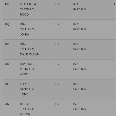
704
PLASENCIA
ESP
K42
A
CASTILLO,
PAREJAS
RAYCO
705
DÍAZ
ESP
K42
TRUJILLO,
PAREJAS
JONAY
706
DÍAZ
ESP
K42
TRUJILLO,
PAREJAS
DAVID FABIÁN
707
ROMERO
ESP
K42
PENADES,
PAREJAS
ANGEL
708
LOPEZ
ESP
K42
SANCHEZ,
PAREJAS
JAIME
709
BELLO
ESP
K42
L
TRUJILLO,
PAREJAS
VICTOR