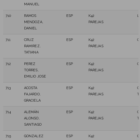
MANUEL
710
RAMOS
ESP
K42
L
MENDOZA,
PAREJAS
DANIEL
711
CRUZ
ESP
K42
C
RAMIREZ,
PAREJAS
TATIANA
712
PEREZ
ESP
K42
C
TORRES,
PAREJAS
EMILIO JOSE
713
ACOSTA
ESP
K42
C
FAJARDO,
PAREJAS
T
GRACIELA
714
ALEMÁN
ESP
K42
C
ALONSO,
PAREJAS
T
SANTIAGO
715
GONZALEZ
ESP
K42
C