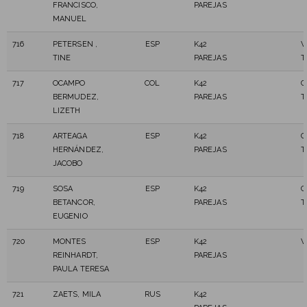
FRANCISCO,
PAREJAS
MANUEL
716
PETERSEN ,
ESP
K42
V
TINE
PAREJAS
T
717
OCAMPO
COL
K42
C
BERMUDEZ,
PAREJAS
T
LIZETH
718
ARTEAGA
ESP
K42
C
HERNÁNDEZ,
PAREJAS
T
JACOBO
719
SOSA
ESP
K42
C
BETANCOR,
PAREJAS
T
EUGENIO
720
MONTES
ESP
K42
V
REINHARDT,
PAREJAS
PAULA TERESA
721
ZAETS, MILA
RUS
K42