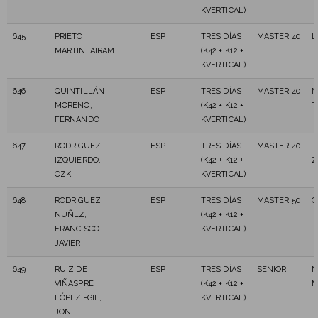
KVERTICAL)
645
PRIETO
ESP
TRES DÍAS
MASTER 40
L
MARTIN, AIRAM
(K42 + K12 +
T
KVERTICAL)
646
QUINTILLÁN
ESP
TRES DÍAS
MASTER 40
M
MORENO,
(K42 + K12 +
T
FERNANDO
KVERTICAL)
647
RODRIGUEZ
ESP
TRES DÍAS
MASTER 40
T
IZQUIERDO,
(K42 + K12 +
Z
OZKI
KVERTICAL)
648
RODRIGUEZ
ESP
TRES DÍAS
MASTER 50
C
NUÑEZ,
(K42 + K12 +
FRANCISCO
KVERTICAL)
JAVIER
649
RUIZ DE
ESP
TRES DÍAS
SENIOR
M
VIÑASPRE
(K42 + K12 +
M
LÓPEZ -GIL,
KVERTICAL)
JON