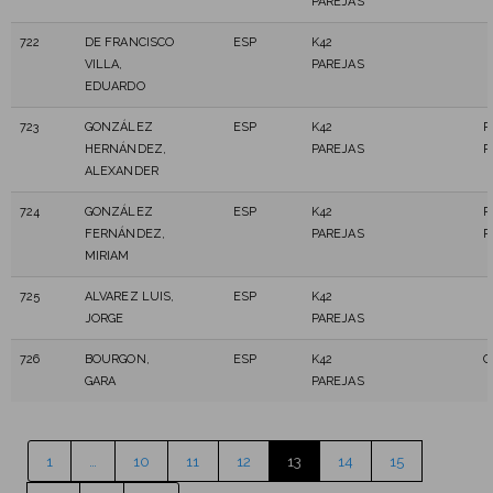
PAREJAS
722
DE FRANCISCO
ESP
K42
VILLA,
PAREJAS
EDUARDO
723
GONZÁLEZ
ESP
K42
P
HERNÁNDEZ,
PAREJAS
P
ALEXANDER
724
GONZÁLEZ
ESP
K42
P
FERNÁNDEZ,
PAREJAS
P
MIRIAM
725
ALVAREZ LUIS,
ESP
K42
JORGE
PAREJAS
726
BOURGON,
ESP
K42
C
GARA
PAREJAS
1
…
10
11
12
13
14
15