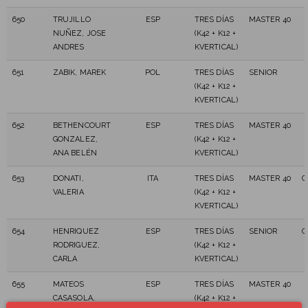
650
TRUJILLO
ESP
TRES DÍAS
MASTER 40
NUÑEZ, JOSE
(K42 + K12 +
ANDRES
KVERTICAL)
651
ZABIK, MAREK
POL
TRES DÍAS
SENIOR
(K42 + K12 +
KVERTICAL)
652
BETHENCOURT
ESP
TRES DÍAS
MASTER 40
GONZALEZ,
(K42 + K12 +
ANA BELÉN
KVERTICAL)
653
DONATI,
ITA
TRES DÍAS
MASTER 40
C
VALERIA
(K42 + K12 +
KVERTICAL)
654
HENRIQUEZ
ESP
TRES DÍAS
SENIOR
C
RODRIGUEZ,
(K42 + K12 +
CARLA
KVERTICAL)
655
MATEOS
ESP
TRES DÍAS
MASTER 40
CASASOLA,
(K42 + K12 +