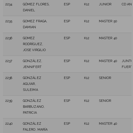
2234
GÓMEZ FLORES,
ESP
K12
JUNIOR
CD AN
DANIEL
2235
GOMEZ FRAGA,
ESP
K12
MASTER 50
DAMIAN
2236
GOMEZ
ESP
K12
MASTER 40
RODRÍGUEZ,
JOSE VIRGILIO
2237
GONZÁLEZ,
ESP
K12
MASTER 40
JUNTO
JENNIFERT
FUERT
2238
GONZÁLEZ
ESP
K12
SENIOR
AGUIAR,
SULEIMA
2239
GONZÁLEZ
ESP
K12
SENIOR
BARBUZANO,
PATRICIA
2240
GONZÁLEZ
ESP
K12
MASTER 40
FALERO, MARÍA