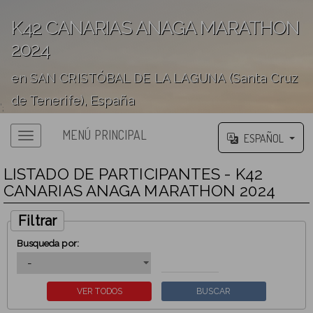
K42 CANARIAS ANAGA MARATHON
2024
en SAN CRISTÓBAL DE LA LAGUNA (Santa Cruz
de Tenerife), España
';
MENÚ PRINCIPAL
ESPAÑOL
LISTADO DE PARTICIPANTES - K42
CANARIAS ANAGA MARATHON 2024
Filtrar
Busqueda por: