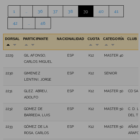
1
…
36
37
38
39
40
41
42
…
48
DORSAL
PARTICIPANTE
NACIONALIDAD
CUOTA
CATEGORÍA
CLUB
2229
GIL AFONSO,
ESP
K12
MASTER 40
CARLOS MIGUEL
2230
GIMENEZ
ESP
K12
SENIOR
LENTINI, JORGE
2231
GLEZ. ABREU,
ESP
K12
MASTER 50
CD SA
ADOLFO
2232
GOMEZ DE
ESP
K12
MASTER 50
C. D. 
BARREDA, LUIS
DEL TR
2233
GÓMEZ DE LA
ESP
K12
MASTER 50
AÑAVI
ROSA, CARLOS
ARAFO