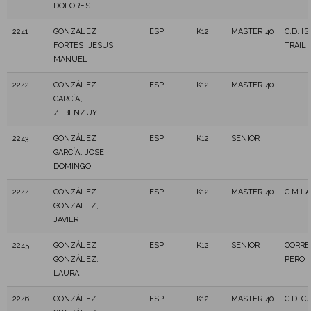
DOLORES
2241
GONZALEZ
ESP
K12
MASTER 40
C.D. I
FORTES, JESUS
TRAIL
MANUEL
2242
GONZÁLEZ
ESP
K12
MASTER 40
GARCÍA,
ZEBENZUY
2243
GONZÁLEZ
ESP
K12
SENIOR
GARCÍA, JOSE
DOMINGO
2244
GONZÁLEZ
ESP
K12
MASTER 40
C.M LA
GONZALEZ,
JAVIER
2245
GONZÁLEZ
ESP
K12
SENIOR
CORRE
GONZÁLEZ,
PERO 
LAURA
2246
GONZÁLEZ
ESP
K12
MASTER 40
C.D. 