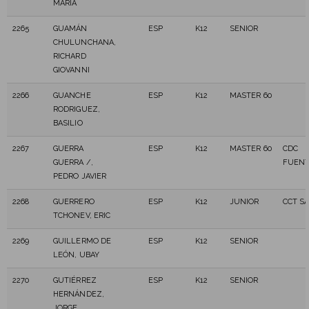
MARIA
2265
GUAMÁN
ESP
K12
SENIOR
CHULUNCHANA,
RICHARD
GIOVANNI
2266
GUANCHE
ESP
K12
MASTER 60
RODRIGUEZ,
BASILIO
2267
GUERRA
ESP
K12
MASTER 60
CDC
GUERRA /,
FUEN
PEDRO JAVIER
2268
GUERRERO
ESP
K12
JUNIOR
CCT S
TCHONEV, ERIC
2269
GUILLERMO DE
ESP
K12
SENIOR
LEÓN, UBAY
2270
GUTIÉRREZ
ESP
K12
SENIOR
HERNÁNDEZ,
JORGE