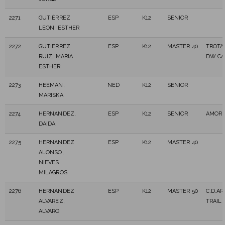
2271
GUTIÉRREZ
ESP
K12
SENIOR
LEON, ESTHER
2272
GUTIERREZ
ESP
K12
MASTER 40
TROT
RUIZ, MARIA
DW CA
ESTHER
2273
HEEMAN,
NED
K12
SENIOR
MARISKA
2274
HERNANDEZ,
ESP
K12
SENIOR
AMORS
DAIDA
2275
HERNANDEZ
ESP
K12
MASTER 40
ALONSO,
NIEVES
MILAGROS
2276
HERNANDEZ
ESP
K12
MASTER 50
C.D.A
ALVAREZ,
TRAIL
ALVARO