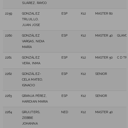
SUÁREZ, RAYCO
2259
GONZALEZ
ESP
K12
MASTER 60
TRUJILLO,
JUAN JOSE
2260
GONZÁLEZ
ESP
K12
MASTER 40
GUAYO
VARGAS, NIDIA
MARÍA
2261
GONZÁLEZ
ESP
K12
MASTER 50
C D T
VERA, INMA
2262
GONZÁLEZ-
ESP
K12
SENIOR
CELA MATEO,
IGNACIO
2263
GRANJA PÉREZ,
ESP
K12
SENIOR
HARIDIAN MARIA
2264
GRUIJTERS,
NED
K12
MASTER 40
ZEBBIE
JOHANNA