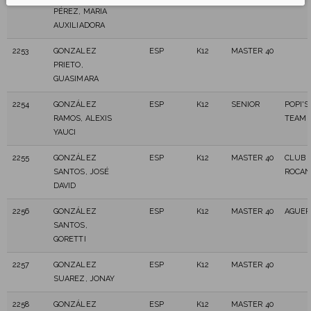
PÉREZ, MARIA
AUXILIADORA
2253
GONZALEZ
ESP
K12
MASTER 40
PRIETO,
GUASIMARA
2254
GONZÁLEZ
ESP
K12
SENIOR
POPI'S
RAMOS, ALEXIS
TEAM
YAUCI
2255
GONZÁLEZ
ESP
K12
MASTER 40
CLUB 
SANTOS, JOSÉ
ROCAN
DAVID
2256
GONZÁLEZ
ESP
K12
MASTER 40
AGUER
SANTOS,
GORETTI
2257
GONZALEZ
ESP
K12
MASTER 40
SUAREZ, JONAY
2258
GONZÁLEZ
ESP
K12
MASTER 40