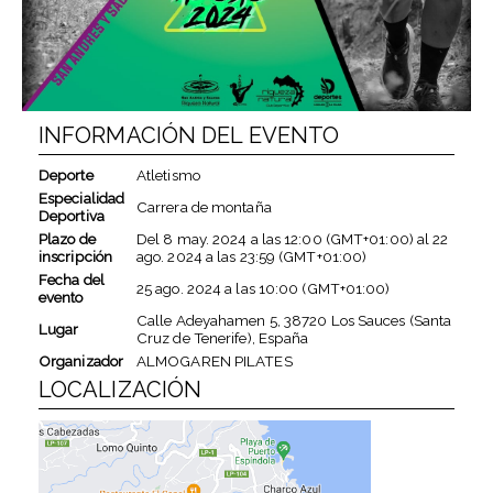
INFORMACIÓN DEL EVENTO
Deporte
Atletismo
Especialidad
Carrera de montaña
Deportiva
Plazo de
Del
8 may. 2024
a las
12:00 (GMT+01:00)
al
22
inscripción
ago. 2024
a las
23:59 (GMT+01:00)
Fecha del
25 ago. 2024
a las
10:00 (GMT+01:00)
evento
Calle Adeyahamen 5, 38720 Los Sauces (Santa
Lugar
Cruz de Tenerife), España
Organizador
ALMOGAREN PILATES
LOCALIZACIÓN