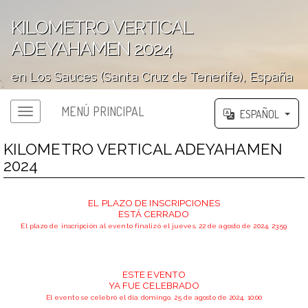
KILOMETRO VERTICAL
ADEYAHAMEN 2024
en Los Sauces (Santa Cruz de Tenerife), España
';
MENÚ PRINCIPAL
ESPAÑOL
KILOMETRO VERTICAL ADEYAHAMEN
2024
EL PLAZO DE INSCRIPCIONES
ESTÁ CERRADO
El plazo de inscripción al evento finalizó el jueves, 22 de agosto de 2024, 23:59
ESTE EVENTO
YA FUE CELEBRADO
El evento se celebró el día domingo, 25 de agosto de 2024, 10:00