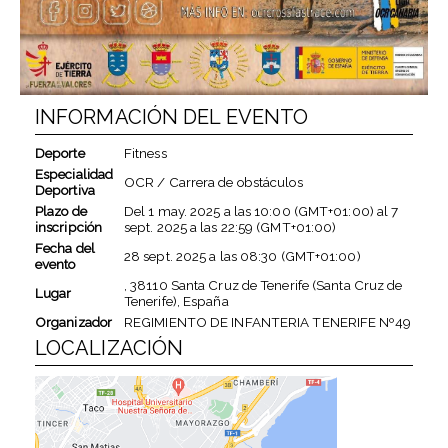
INFORMACIÓN DEL EVENTO
Deporte
Fitness
Especialidad
OCR / Carrera de obstáculos
Deportiva
Plazo de
Del
1 may. 2025
a las
10:00 (GMT+01:00)
al
7
inscripción
sept. 2025
a las
22:59 (GMT+01:00)
Fecha del
28 sept. 2025
a las
08:30 (GMT+01:00)
evento
, 38110 Santa Cruz de Tenerife (Santa Cruz de
Lugar
Tenerife), España
Organizador
REGIMIENTO DE INFANTERIA TENERIFE Nº49
LOCALIZACIÓN