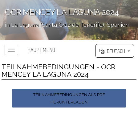
OCR MENCEY LA LAGUNA 2024
in La Laguna (Santa Cruz de Tenerife), Spanien
';
HAUPTMENÜ
DEUTSCH
TEILNAHMEBEDINGUNGEN - OCR
MENCEY LA LAGUNA 2024
TEILNAHMEBEDINGUNGEN ALS PDF
HERUNTERLADEN