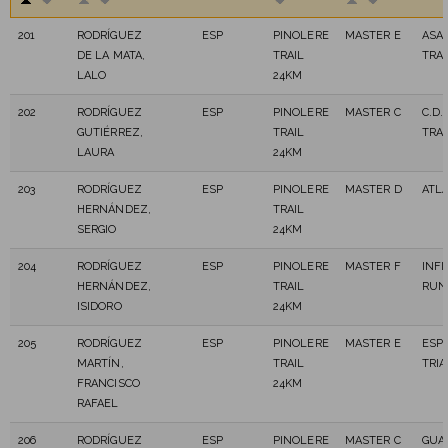
201
RODRÍGUEZ
ESP
PINOLERE
MASTER E
ASA
DE LA MATA,
TRAIL
TRAI
LALO
24KM
202
RODRÍGUEZ
ESP
PINOLERE
MASTER C
C.D.
GUTIÉRREZ,
TRAIL
TRA
LAURA
24KM
203
RODRÍGUEZ
ESP
PINOLERE
MASTER D
ATL
HERNÁNDEZ,
TRAIL
SERGIO
24KM
204
RODRÍGUEZ
ESP
PINOLERE
MASTER F
INFI
HERNÁNDEZ,
TRAIL
RUN
ISIDORO
24KM
205
RODRÍGUEZ
ESP
PINOLERE
MASTER E
ESPÍ
MARTÍN,
TRAIL
TRI
FRANCISCO
24KM
RAFAEL
206
RODRÍGUEZ
ESP
PINOLERE
MASTER C
GUA