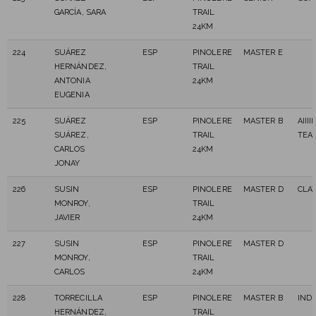
GARCÍA, SARA
TRAIL
24KM
224
SUÁREZ
ESP
PINOLERE
MASTER E
HERNÁNDEZ,
TRAIL
ANTONIA
24KM
EUGENIA
225
SUÁREZ
ESP
PINOLERE
MASTER B
AIII
SUÁREZ,
TRAIL
TEA
CARLOS
24KM
JONAY
226
SUSIN
ESP
PINOLERE
MASTER D
CLAT
MONROY,
TRAIL
JAVIER
24KM
227
SUSIN
ESP
PINOLERE
MASTER D
MONROY,
TRAIL
CARLOS
24KM
228
TORRECILLA
ESP
PINOLERE
MASTER B
IND
HERNÁNDEZ,
TRAIL