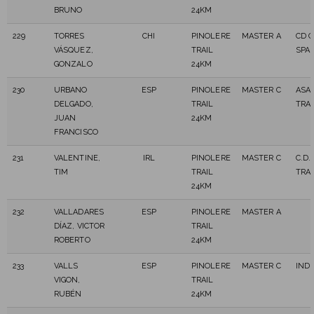
BRUNO
24KM
229
TORRES
CHI
PINOLERE
MASTER A
CD 
VÁSQUEZ,
TRAIL
SPA
GONZALO
24KM
230
URBANO
ESP
PINOLERE
MASTER C
ASA
DELGADO,
TRAIL
TRAI
JUAN
24KM
FRANCISCO
231
VALENTINE,
IRL
PINOLERE
MASTER C
C.D.
TIM
TRAIL
TRA
24KM
232
VALLADARES
ESP
PINOLERE
MASTER A
DÍAZ, VICTOR
TRAIL
ROBERTO
24KM
233
VALLS
ESP
PINOLERE
MASTER C
IND
VIGON,
TRAIL
RUBÉN
24KM