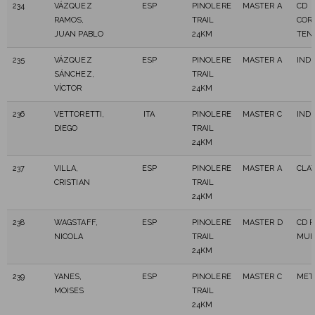
234
VÁZQUEZ
ESP
PINOLERE
MASTER A
CD
RAMOS,
TRAIL
COR
JUAN PABLO
24KM
TEN
235
VÁZQUEZ
ESP
PINOLERE
MASTER A
IND
SÁNCHEZ,
TRAIL
VÍCTOR
24KM
236
VETTORETTI,
ITA
PINOLERE
MASTER C
IND
DIEGO
TRAIL
24KM
237
VILLA,
ESP
PINOLERE
MASTER A
CLA
CRISTIAN
TRAIL
24KM
238
WAGSTAFF,
ESP
PINOLERE
MASTER D
CD 
NICOLA
TRAIL
MUF
24KM
239
YANES,
ESP
PINOLERE
MASTER C
MET
MOISES
TRAIL
24KM