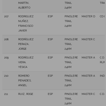
MARTÍN,
TRAIL
TRAI
ALBERTO
24KM
207
RODRIGUEZ
ESP
PINOLERE
MASTER D
CD 
NUÑEZ,
TRAIL
FRANCISCO
24KM
JAVIER
208
RODRÍGUEZ
ESP
PINOLERE
MASTER C
PERAZA,
TRAIL
JORGE
24KM
209
RODRÍGUEZ
ESP
PINOLERE
MASTER A
C.D.
VIERA,
TRAIL
RUN
YÉSICA
24KM
210
ROMERO
ESP
PINOLERE
MASTER A
IND
PENADES,
TRAIL
ANGEL
24KM
211
RUIZ, ROGE
ESP
PINOLERE
MASTER C
C.D.
TRAIL
24KM