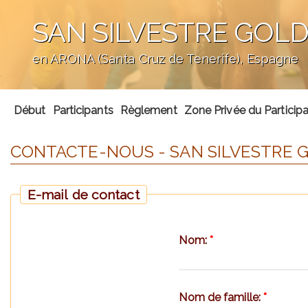
SAN SILVESTRE GOLD
en ARONA (Santa Cruz de Tenerife), Espagne
';
Début
Participants
Règlement
Zone Privée du Particip
CONTACTE-NOUS - SAN SILVESTRE G
E-mail de contact
Nom:
*
Nom de famille:
*