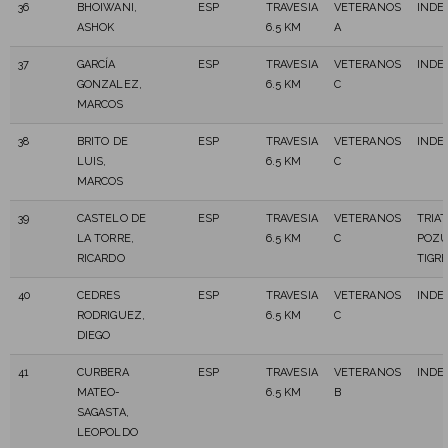
36
BHOIWANI,
ESP
TRAVESIA
VETERANOS
INDE
ASHOK
6.5 KM
A
37
GARCÍA
ESP
TRAVESIA
VETERANOS
INDE
GONZALEZ,
6.5 KM
C
MARCOS
38
BRITO DE
ESP
TRAVESIA
VETERANOS
INDE
LUIS,
6.5 KM
C
MARCOS
39
CASTELO DE
ESP
TRAVESIA
VETERANOS
TRIA
LA TORRE,
6.5 KM
C
POZU
RICARDO
TIGR
40
CEDRES
ESP
TRAVESIA
VETERANOS
INDE
RODRIGUEZ,
6.5 KM
C
DIEGO
41
CURBERA
ESP
TRAVESIA
VETERANOS
INDE
MATEO-
6.5 KM
B
SAGASTA,
LEOPOLDO