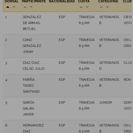
DORSAL
PARTICIPANTE
NACIONALIDAD
CUOTA
CATEGORÍA
CLU
1
GONZÁLEZ
ESP
TRAVESIA
VETERANOS
CB D
DE ARMAS,
6.5 KM
B
VIST
BETUEL
2
CANO
ESP
TRAVESIA
VETERANOS
CN L
GONZALEZ,
6.5 KM
B
CRIS
JONAY
3
DIAZ DIAZ,
ESP
TRAVESIA
VETERANOS
CLUB
CELSO JULIO
6.5 KM
D
4
FARIÑA
ESP
TRAVESIA
VETERANOS
RCNT
TADEO,
6.5 KM
B
SANTIAGO
5
GARCÍA
ESP
TRAVESIA
JUNIOR
DOMI
GALÁN,
6.5 KM
VIST
JAVIER
6
HERNANDEZ
ESP
TRAVESIA
VETERANOS
CN L
DIAZ,
6.5 KM
B
CRIS