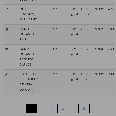
48
DÍEZ
ESP
TRAVESIA
VETERANOS
ARO
LORENZO,
6.5 KM
D
GUILLERMO
49
DORTA
ESP
TRAVESIA
VETERANOS
INDE
DURANZA,
6.5 KM
B
RAÚL
50
DORTA
ESP
TRAVESIA
VETERANOS
CD T
DURANZA,
6.5 KM
B
ROBERTO
CARLOS
52
ESCATLLAR
ESP
TRAVESIA
VETERANOS
INDE
FERNÁNDEZ
6.5 KM
C
DE MISA,
JOAQUÍN
1
2
3
4
…
8