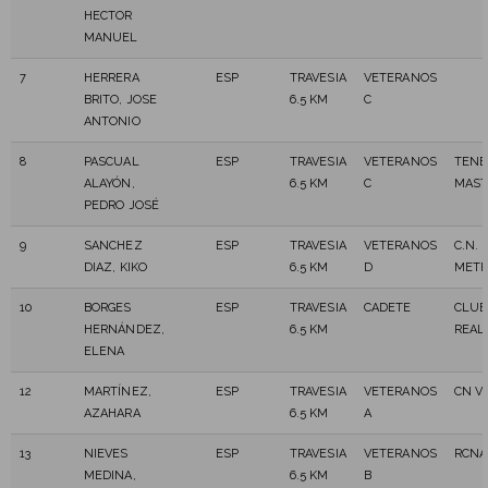
HECTOR
MANUEL
7
HERRERA
ESP
TRAVESIA
VETERANOS
BRITO, JOSE
6.5 KM
C
ANTONIO
8
PASCUAL
ESP
TRAVESIA
VETERANOS
TENE
ALAYÓN,
6.5 KM
C
MAST
PEDRO JOSÉ
9
SANCHEZ
ESP
TRAVESIA
VETERANOS
C.N.
DIAZ, KIKO
6.5 KM
D
METR
10
BORGES
ESP
TRAVESIA
CADETE
CLUB
HERNÁNDEZ,
6.5 KM
REAL
ELENA
12
MARTÍNEZ,
ESP
TRAVESIA
VETERANOS
CN V
AZAHARA
6.5 KM
A
13
NIEVES
ESP
TRAVESIA
VETERANOS
RCNA
MEDINA,
6.5 KM
B