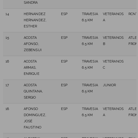
SANDRA
14
HERNANDEZ
ESP
TRAVESIA
VETERANOS
RCNT
HERNANDEZ,
6.5 KM
A
ESTHER
15
ACOSTA
ESP
TRAVESIA
VETERANOS
ATLE
AFONSO,
6.5 KM
B
FRON
ZEBENSUI
16
ACOSTA
ESP
TRAVESIA
VETERANOS
ARMAS,
6.5 KM
C
ENRIQUE
17
ACOSTA
ESP
TRAVESIA
JUNIOR
QUINTANA,
6.5 KM
SERGIO
18
AFONSO
ESP
TRAVESIA
VETERANOS
ATLE
DOMINGUEZ,
6.5 KM
A
FRON
JOSÉ
FAUSTINO