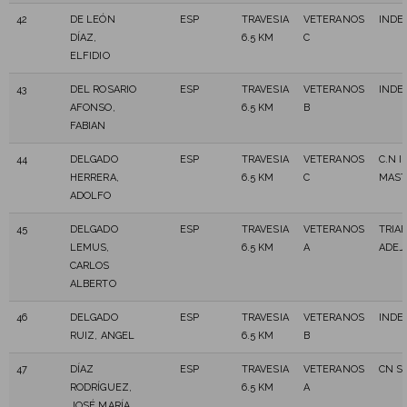
42
DE LEÓN
ESP
TRAVESIA
VETERANOS
INDE
DÍAZ,
6.5 KM
C
ELFIDIO
43
DEL ROSARIO
ESP
TRAVESIA
VETERANOS
INDE
AFONSO,
6.5 KM
B
FABIAN
44
DELGADO
ESP
TRAVESIA
VETERANOS
C.N 
HERRERA,
6.5 KM
C
MAST
ADOLFO
45
DELGADO
ESP
TRAVESIA
VETERANOS
TRIA
LEMUS,
6.5 KM
A
ADEJ
CARLOS
ALBERTO
46
DELGADO
ESP
TRAVESIA
VETERANOS
INDE
RUIZ, ANGEL
6.5 KM
B
47
DÍAZ
ESP
TRAVESIA
VETERANOS
CN S
RODRÍGUEZ,
6.5 KM
A
JOSÉ MARÍA