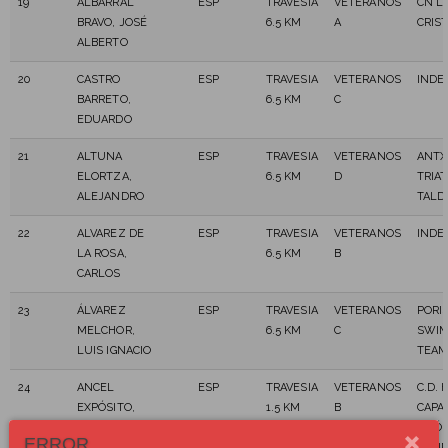
19
ALBARRAL
ESP
TRAVESIA
VETERANOS
CN L
BRAVO, JOSÉ
6.5 KM
A
CRIS
ALBERTO
20
CASTRO
ESP
TRAVESIA
VETERANOS
INDE
BARRETO,
6.5 KM
C
EDUARDO
21
ALTUNA
ESP
TRAVESIA
VETERANOS
ANTX
ELORTZA,
6.5 KM
D
TRIAT
ALEJANDRO
TALD
22
ALVAREZ DE
ESP
TRAVESIA
VETERANOS
INDE
LA ROSA,
6.5 KM
B
CARLOS
23
ÁLVAREZ
ESP
TRAVESIA
VETERANOS
PORI
MELCHOR,
6.5 KM
C
SWIM
LUIS IGNACIO
TEA
24
ANCEL
ESP
TRAVESIA
VETERANOS
C.D. 
EXPÓSITO,
1.5 KM
B
CAPA
ERNESTO
KILÓ
ERROR
FRANCISCO
SONR