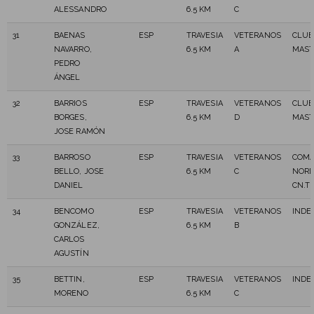
ALESSANDRO
6.5 KM
C
31
BAENAS
ESP
TRAVESIA
VETERANOS
CLUB
NAVARRO,
6.5 KM
A
MAST
PEDRO
ÁNGEL
32
BARRIOS
ESP
TRAVESIA
VETERANOS
CLUB
BORGES,
6.5 KM
D
MAST
JOSE RAMÓN
33
BARROSO
ESP
TRAVESIA
VETERANOS
COMA
BELLO, JOSE
6.5 KM
C
NORD
DANIEL
CN.T
34
BENCOMO
ESP
TRAVESIA
VETERANOS
INDE
GONZÁLEZ,
6.5 KM
B
CARLOS
AGUSTÍN
35
BETTIN,
ESP
TRAVESIA
VETERANOS
INDE
MORENO
6.5 KM
C