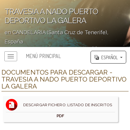
TRAVESIA A NADO PUERTO
DEPORTIVO LA GALERA
en CANDELARIA (Santa Cruz de Tenerife),
España
';
MENÚ PRINCIPAL
ESPAÑOL
DOCUMENTOS PARA DESCARGAR -
TRAVESIA A NADO PUERTO DEPORTIVO
LA GALERA
DESCARGAR FICHERO: LISTADO DE INSCRITOS
PDF